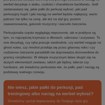
werbel decyduje o ataku, czułości i charakterze backbeatu. Jeśli
zastanawiasz się, jakie pałki do perkusji wybrać, jaki pad
perkusyjny kupić i jaki naciąg na werbel będzie najlepszy, warto
patrzeć nie tylko na cenę, ale też na styl gry, poziom
zaawansowania, gatunek muzyczny i warunki ćwiczenia.
Perkusjonalia często wyglądają niepozornie, ale w praktyce są
tym, co najczęściej trzymasz w dłoniach, uderzasz i zużywasz. To
one decydują, czy ręka pracuje swobodnie, czy werbel reaguje na
ghost notes, czy rimshot przebija się przez gitarowy miks i czy
codzienne ćwiczenie paradiddli nie doprowadza domowników do
granicy cierpliwości. W sklepie muzycznym łatwo skupić się na
dużych elementach zestawu, takich jak bębny, talerze czy
hardware, ale świadomy perkusista wie, że pałki, pad i naciąg są
podstawą realnego rozwoju.
Nie wiesz, jakie pałki do perkusji, pad
treningowy albo naciąg na werbel wybrać?
Doradzimy sprzęt dopasowany do Twojego stylu gry,