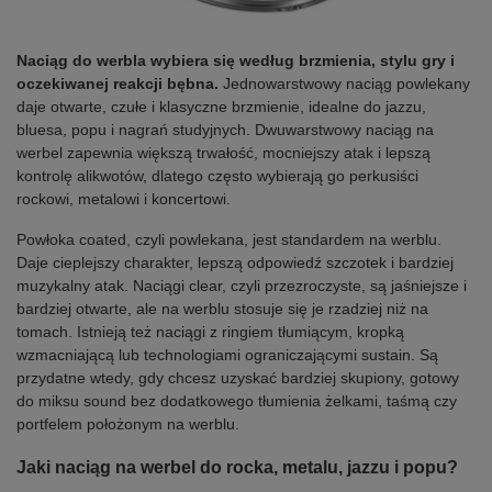
Naciąg do werbla wybiera się według brzmienia, stylu gry i
oczekiwanej reakcji bębna.
Jednowarstwowy naciąg powlekany
daje otwarte, czułe i klasyczne brzmienie, idealne do jazzu,
bluesa, popu i nagrań studyjnych. Dwuwarstwowy naciąg na
werbel zapewnia większą trwałość, mocniejszy atak i lepszą
kontrolę alikwotów, dlatego często wybierają go perkusiści
rockowi, metalowi i koncertowi.
Powłoka coated, czyli powlekana, jest standardem na werblu.
Daje cieplejszy charakter, lepszą odpowiedź szczotek i bardziej
muzykalny atak. Naciągi clear, czyli przezroczyste, są jaśniejsze i
bardziej otwarte, ale na werblu stosuje się je rzadziej niż na
tomach. Istnieją też naciągi z ringiem tłumiącym, kropką
wzmacniającą lub technologiami ograniczającymi sustain. Są
przydatne wtedy, gdy chcesz uzyskać bardziej skupiony, gotowy
do miksu sound bez dodatkowego tłumienia żelkami, taśmą czy
portfelem położonym na werblu.
Jaki naciąg na werbel do rocka, metalu, jazzu i popu?