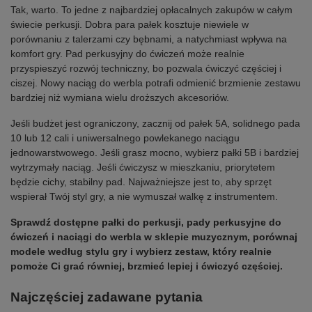
Tak, warto. To jedne z najbardziej opłacalnych zakupów w całym
świecie perkusji. Dobra para pałek kosztuje niewiele w
porównaniu z talerzami czy bębnami, a natychmiast wpływa na
komfort gry. Pad perkusyjny do ćwiczeń może realnie
przyspieszyć rozwój techniczny, bo pozwala ćwiczyć częściej i
ciszej. Nowy naciąg do werbla potrafi odmienić brzmienie zestawu
bardziej niż wymiana wielu droższych akcesoriów.
Jeśli budżet jest ograniczony, zacznij od pałek 5A, solidnego pada
10 lub 12 cali i uniwersalnego powlekanego naciągu
jednowarstwowego. Jeśli grasz mocno, wybierz pałki 5B i bardziej
wytrzymały naciąg. Jeśli ćwiczysz w mieszkaniu, priorytetem
będzie cichy, stabilny pad. Najważniejsze jest to, aby sprzęt
wspierał Twój styl gry, a nie wymuszał walkę z instrumentem.
Sprawdź dostępne pałki do perkusji, pady perkusyjne do
ćwiczeń i naciągi do werbla w sklepie muzycznym, porównaj
modele według stylu gry i wybierz zestaw, który realnie
pomoże Ci grać równiej, brzmieć lepiej i ćwiczyć częściej.
Najczęściej zadawane pytania