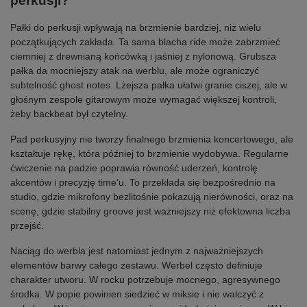
perkusji?
Pałki do perkusji wpływają na brzmienie bardziej, niż wielu
początkujących zakłada. Ta sama blacha ride może zabrzmieć
ciemniej z drewnianą końcówką i jaśniej z nylonową. Grubsza
pałka da mocniejszy atak na werblu, ale może ograniczyć
subtelność ghost notes. Lżejsza pałka ułatwi granie ciszej, ale w
głośnym zespole gitarowym może wymagać większej kontroli,
żeby backbeat był czytelny.
Pad perkusyjny nie tworzy finalnego brzmienia koncertowego, ale
kształtuje rękę, która później to brzmienie wydobywa. Regularne
ćwiczenie na padzie poprawia równość uderzeń, kontrolę
akcentów i precyzję time’u. To przekłada się bezpośrednio na
studio, gdzie mikrofony bezlitośnie pokazują nierówności, oraz na
scenę, gdzie stabilny groove jest ważniejszy niż efektowna liczba
przejść.
Naciąg do werbla jest natomiast jednym z najważniejszych
elementów barwy całego zestawu. Werbel często definiuje
charakter utworu. W rocku potrzebuje mocnego, agresywnego
środka. W popie powinien siedzieć w miksie i nie walczyć z