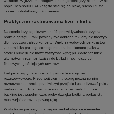
wokalem. W jazzie ma reagować na najdrobniejszy niuans. W hip-
hopie, neo-soulu i R&B często stroi się go nisko, sucho i tłusto,
czasem z dodatkowym tłumieniem.
Praktyczne zastosowania live i studio
Na scenie liczy się niezawodność, przewidywalność i szybka
reakcja sprzętu. Pałki powinny być dobrane tak, aby nie męczyły
dłoni podczas całego koncertu. Wielu zawodowych perkusistów
zabiera kilka par tego samego modelu, bo złamana pałka w
środku numeru nie może zatrzymać występu. Warto też mieć
alternatywny rozmiar: lżejszy do ballad i mocniejszy do
finałowych, głośniejszych utworów.
Pad perkusyjny na koncertach pełni rolę narzędzia
rozgrzewkowego. Przed wejściem na scenę można na nim
rozruszać nadgarstki, przećwiczyć przejścia i ustabilizować puls z
metronomem. To szczególnie ważne na festiwalach, gdzie
backline jest wspólny, czas próby dźwięku krótki, a perkusista
musi wejść od razu z pewną ręką.
W studiu nagraniowym naciąg na werbel staje się elementem