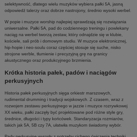
selektywność, dlatego wielu muzyków wybiera pałki 5A, jasną
odpowiedź talerzy oraz dobrze nastrojony, średnio wysoki werbel.
W popie i muzyce worship najlepiej sprawdzają się rozwiązania
uniwersalne. Pałki 5A, pad do codziennego treningu i powlekany
naciąg na werbel tworzą zestaw, który odnajdzie się w klubie,
kościele, sali prób i domowym studiu. W muzyce elektronicznej,
hip-hopie i neo-soulu coraz częściej stosuje się suche, nisko
strojone werble, tłumienie i precyzyjną grę na granicy
akustycznego oraz produkcyjnego brzmienia.
Krótka historia pałek, padów i naciągów
perkusyjnych
Historia pałek perkusyjnych sięga orkiestr marszowych,
rudimental drumming i tradycji wojskowych. Z czasem, wraz z
rozwojem zestawu perkusyjnego w jazzie i muzyce rozrywkowej
XX wieku, pałki zaczęły być projektowane pod różne style gry,
średnice, długości i typy końcówek. Standaryzacja rozmiarów,
takich jak 5A, 5B czy 7A, ułatwiła muzykom świadomy wybór.
Pady perkusyjne wyrosły z potrzeby cichego ćwiczenia techniki.