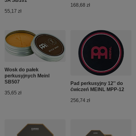
5A SB101
168,68 zł
55,17 zł
Wosk do pałek
perkusyjnych Meinl
SB507
Pad perkusyjny 12'' do
ćwiczeń MEINL MPP-12
35,65 zł
256,74 zł