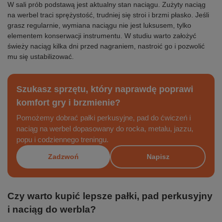
W sali prób podstawą jest aktualny stan naciągu. Zużyty naciąg
na werbel traci sprężystość, trudniej się stroi i brzmi płasko. Jeśli
grasz regularnie, wymiana naciągu nie jest luksusem, tylko
elementem konserwacji instrumentu. W studiu warto założyć
świeży naciąg kilka dni przed nagraniem, nastroić go i pozwolić
mu się ustabilizować.
Szukasz sprzętu, który naprawdę poprawi
komfort gry i brzmienie?
Pomożemy dobrać pałki perkusyjne, pad do ćwiczeń i
naciąg na werbel dopasowany do rocka, metalu, jazzu,
popu i codziennego treningu.
Zadzwoń
Napisz
Czy warto kupić lepsze pałki, pad perkusyjny
i naciąg do werbla?