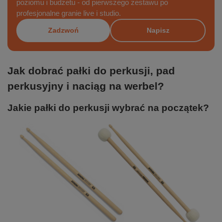
poziomu i budżetu - od pierwszego zestawu po
profesjonalne granie live i studio.
Zadzwoń
Napisz
Jak dobrać pałki do perkusji, pad
perkusyjny i naciąg na werbel?
Jakie pałki do perkusji wybrać na początek?