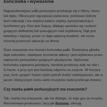
końcówka i wyważenie
Najpopularniejsze pałki perkusyjne produkuje się z hikory, klonu
lub dębu. Hikora jest najczęściej wybierana, ponieważ dobrze
tłumi wibracje i ma świetny balans między wytrzymałością a
komfortem gry. Klon jest lżejszy, dlatego spodoba się osobom
grającym delikatniej lub pracującym nad szybkością. Dąb jest
twardszy i cięższy, przez co daje większą trwałość, ale może
mocniej przenosić wibracje na dłonie.
Duże znaczenie ma również końcówka pałki. Drewniana główka
daje naturalne, cieplejsze brzmienie talerzy i jest wybierana przez
większość perkusistów grających akustycznie. Nylonowa
końcówka zapewnia jaśniejszy, bardziej punktowy atak na ride i
hi-hacie, a przy tym jest bardziej odporna na zużycie. W muzyce
pop, funk, gospel i fusion nylon potrafi dodać selektywności, ale w
jazzie i klasycznym rocku wielu muzyków nadal preferuje drewno.
Czy marka pałek perkusyjnych ma znaczenie?
Tak, marka ma znaczenie, ale nie dlatego, że logo gra za muzyka.
Renomowani producenci, tacy jak
Rohema
, oferują