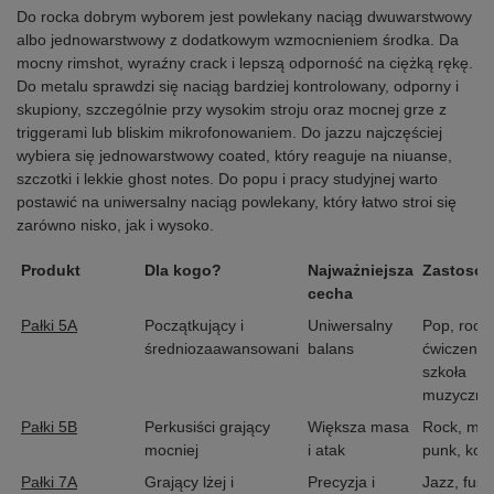
Do rocka dobrym wyborem jest powlekany naciąg dwuwarstwowy
albo jednowarstwowy z dodatkowym wzmocnieniem środka. Da
mocny rimshot, wyraźny crack i lepszą odporność na ciężką rękę.
Do metalu sprawdzi się naciąg bardziej kontrolowany, odporny i
skupiony, szczególnie przy wysokim stroju oraz mocnej grze z
triggerami lub bliskim mikrofonowaniem. Do jazzu najczęściej
wybiera się jednowarstwowy coated, który reaguje na niuanse,
szczotki i lekkie ghost notes. Do popu i pracy studyjnej warto
postawić na uniwersalny naciąg powlekany, który łatwo stroi się
zarówno nisko, jak i wysoko.
Produkt
Dla kogo?
Najważniejsza
Zastosow
cecha
Pałki 5A
Początkujący i
Uniwersalny
Pop, rock,
średniozaawansowani
balans
ćwiczenia,
szkoła
muzyczna
Pałki 5B
Perkusiści grający
Większa masa
Rock, met
mocniej
i atak
punk, kon
Pałki 7A
Grający lżej i
Precyzja i
Jazz, fusi