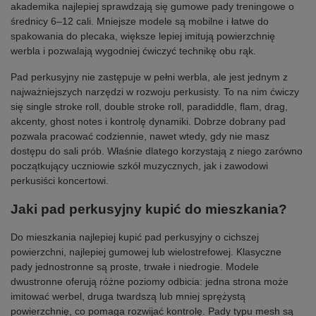
akademika najlepiej sprawdzają się gumowe pady treningowe o
średnicy 6–12 cali. Mniejsze modele są mobilne i łatwe do
spakowania do plecaka, większe lepiej imitują powierzchnię
werbla i pozwalają wygodniej ćwiczyć technikę obu rąk.
Pad perkusyjny nie zastępuje w pełni werbla, ale jest jednym z
najważniejszych narzędzi w rozwoju perkusisty. To na nim ćwiczy
się single stroke roll, double stroke roll, paradiddle, flam, drag,
akcenty, ghost notes i kontrolę dynamiki. Dobrze dobrany pad
pozwala pracować codziennie, nawet wtedy, gdy nie masz
dostępu do sali prób. Właśnie dlatego korzystają z niego zarówno
początkujący uczniowie szkół muzycznych, jak i zawodowi
perkusiści koncertowi.
Jaki pad perkusyjny kupić do mieszkania?
Do mieszkania najlepiej kupić pad perkusyjny o cichszej
powierzchni, najlepiej gumowej lub wielostrefowej. Klasyczne
pady jednostronne są proste, trwałe i niedrogie. Modele
dwustronne oferują różne poziomy odbicia: jedna strona może
imitować werbel, druga twardszą lub mniej sprężystą
powierzchnię, co pomaga rozwijać kontrolę. Pady typu mesh są