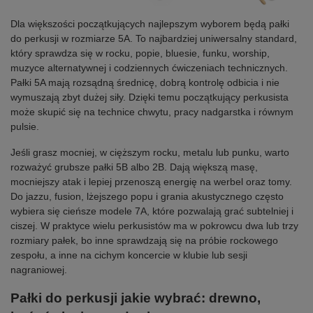
Dla większości początkujących najlepszym wyborem będą pałki
do perkusji w rozmiarze 5A. To najbardziej uniwersalny standard,
który sprawdza się w rocku, popie, bluesie, funku, worship,
muzyce alternatywnej i codziennych ćwiczeniach technicznych.
Pałki 5A mają rozsądną średnicę, dobrą kontrolę odbicia i nie
wymuszają zbyt dużej siły. Dzięki temu początkujący perkusista
może skupić się na technice chwytu, pracy nadgarstka i równym
pulsie.
Jeśli grasz mocniej, w cięższym rocku, metalu lub punku, warto
rozważyć grubsze pałki 5B albo 2B. Dają większą masę,
mocniejszy atak i lepiej przenoszą energię na werbel oraz tomy.
Do jazzu, fusion, lżejszego popu i grania akustycznego często
wybiera się cieńsze modele 7A, które pozwalają grać subtelniej i
ciszej. W praktyce wielu perkusistów ma w pokrowcu dwa lub trzy
rozmiary pałek, bo inne sprawdzają się na próbie rockowego
zespołu, a inne na cichym koncercie w klubie lub sesji
nagraniowej.
Pałki do perkusji jakie wybrać: drewno,