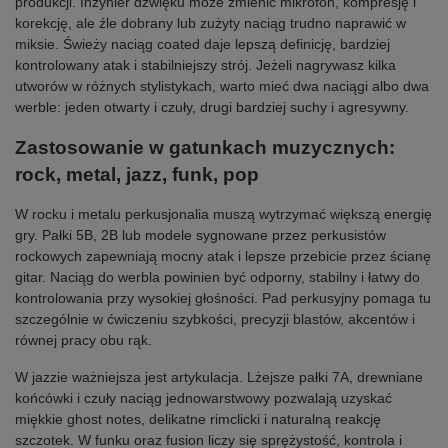
produkcji. Inżynier dźwięku może zmienić mikrofon, kompresję i
korekcję, ale źle dobrany lub zużyty naciąg trudno naprawić w
miksie. Świeży naciąg coated daje lepszą definicję, bardziej
kontrolowany atak i stabilniejszy strój. Jeżeli nagrywasz kilka
utworów w różnych stylistykach, warto mieć dwa naciągi albo dwa
werble: jeden otwarty i czuły, drugi bardziej suchy i agresywny.
Zastosowanie w gatunkach muzycznych:
rock, metal, jazz, funk, pop
W rocku i metalu perkusjonalia muszą wytrzymać większą energię
gry. Pałki 5B, 2B lub modele sygnowane przez perkusistów
rockowych zapewniają mocny atak i lepsze przebicie przez ścianę
gitar. Naciąg do werbla powinien być odporny, stabilny i łatwy do
kontrolowania przy wysokiej głośności. Pad perkusyjny pomaga tu
szczególnie w ćwiczeniu szybkości, precyzji blastów, akcentów i
równej pracy obu rąk.
W jazzie ważniejsza jest artykulacja. Lżejsze pałki 7A, drewniane
końcówki i czuły naciąg jednowarstwowy pozwalają uzyskać
miękkie ghost notes, delikatne rimclicki i naturalną reakcję
szczotek. W funku oraz fusion liczy się sprężystość, kontrola i