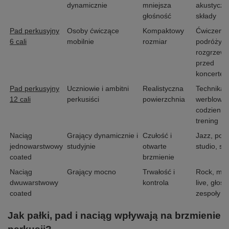
dynamicznie
mniejsza
akustyczn
głośność
składy
Pad perkusyjny
Osoby ćwiczące
Kompaktowy
Ćwiczenia
6 cali
mobilnie
rozmiar
podróży,
rozgrzew
przed
koncerte
Pad perkusyjny
Uczniowie i ambitni
Realistyczna
Technika
12 cali
perkusiści
powierzchnia
werblowa,
codzienny
trening
Naciąg
Grający dynamicznie i
Czułość i
Jazz, pop,
jednowarstwowy
studyjnie
otwarte
studio, sz
coated
brzmienie
Naciąg
Grający mocno
Trwałość i
Rock, met
dwuwarstwowy
kontrola
live, głoś
coated
zespoły
Jak pałki, pad i naciąg wpływają na brzmienie