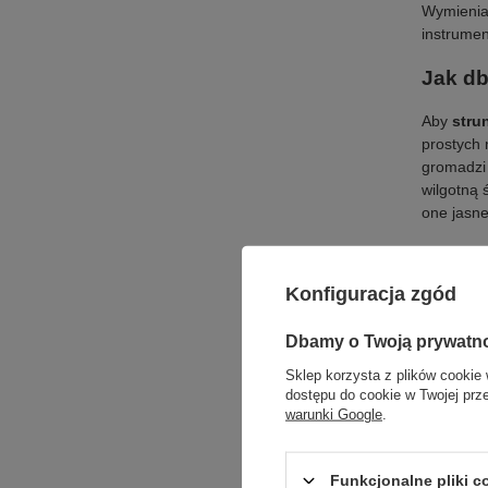
Wymienia
instrumen
Jak db
Aby
stru
prostych
gromadzi 
wilgotną 
one jasne
Kolejnym
dłuższy c
Konfiguracja zgód
ich szybs
je lekko 
Dbamy o Twoją prywatn
warto wy
wersjach
Sklep korzysta z plików cookie 
przez dłu
dostępu do cookie w Twojej prz
warunki Google
.
Funkcjonalne pliki 