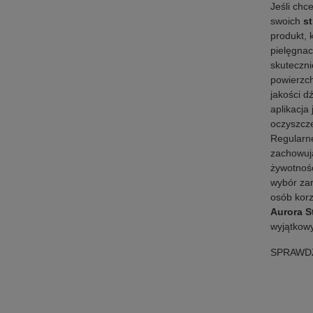
Jeśli chc
swoich
st
produkt, 
pielęgnac
skuteczni
powierzch
jakości d
aplikacja
oczyszcze
Regularn
zachowują
żywotność
wybór zar
osób kor
Aurora S
wyjątkowy
SPRAWDŹ