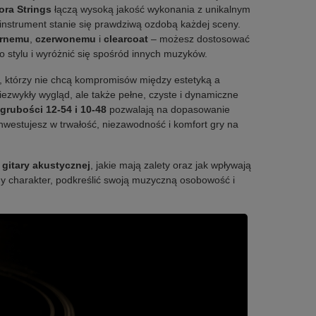
ra Strings
łączą wysoką jakość wykonania z unikalnym
 instrument stanie się prawdziwą ozdobą każdej sceny.
arnemu
,
czerwonemu
i
clearcoat
– możesz dostosować
o stylu i wyróżnić się spośród innych muzyków.
h, którzy nie chcą kompromisów między estetyką a
niezwykły wygląd, ale także pełne, czyste i dynamiczne
grubości 12-54 i 10-48
pozwalają na dopasowanie
inwestujesz w trwałość, niezawodność i komfort gry na
 gitary akustycznej
, jakie mają zalety oraz jak wpływają
lny charakter, podkreślić swoją muzyczną osobowość i