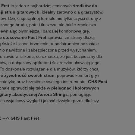
 Fret
to jeden z najbardziej cenionych
środków do
ji strun gitarowych
, idealny zarówno dla gitarzystów,
stów. Dzięki specjalnej formule nie tylko czyści struny z
onego brudu, potu i tłuszczu, ale także zmniejsza
pewniając płynniejszą i bardziej komfortową grę.
e stosowanie Fast Fret
sprawia, że struny dłużej
 świeże i jasne brzmienie, a podstrunnica pozostaje
io nawilżona i zabezpieczona przed wysychaniem.
e zawiera silikonu, co oznacza, że jest bezpieczny dla
ów, a dołączony aplikator i ściereczka ułatwiają jego
. To doskonałe rozwiązanie dla muzyków, którzy chcą
yć żywotność swoich strun
, poprawić komfort gry i
estetykę oraz brzmienie swojego instrumentu.
GHS Fast
nale sprawdzi się także w
pielęgnacji kolorowych
gitary akustycznej Aurora Strings
, pomagając
ich wyjątkowy wygląd i jakość dźwięku przez dłuższy
 --->
GHS Fast Fret