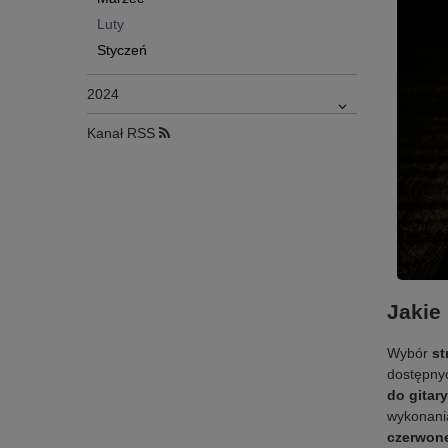
Luty
Styczeń
2024
Kanał RSS
Jakie
Wybór
st
dostępnyc
do gitar
wykonania
czerwon