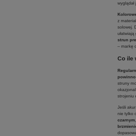
wyglądał 
Kolorowe
z materia
solowej.
ułatwiają
strun pr
– markę 
Co ile
Regularn
powinno 
struny mo
okazjonal
strojeniu
Jeśli aku
nie tylko
czarnym
brzmieni
dopasować