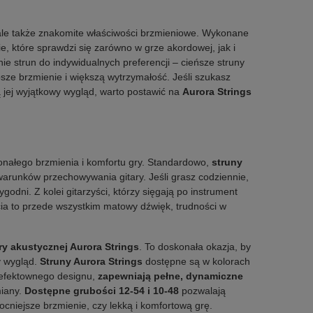
, ale także znakomite właściwości brzmieniowe. Wykonane
e, które sprawdzi się zarówno w grze akordowej, jak i
 strun do indywidualnych preferencji – cieńsze struny
bsze brzmienie i większą wytrzymałość. Jeśli szukasz
zą jej wyjątkowy wygląd, warto postawić na
Aurora Strings
onałego brzmienia i komfortu gry. Standardowo,
struny
i warunków przechowywania gitary. Jeśli grasz codziennie,
godni. Z kolei gitarzyści, którzy sięgają po instrument
cia to przede wszystkim matowy dźwięk, trudności w
ry akustycznej Aurora Strings
. To doskonała okazja, by
y wygląd.
Struny Aurora Strings
dostępne są w kolorach
z efektownego designu,
zapewniają pełne, dynamiczne
miany.
Dostępne grubości 12-54 i 10-48
pozwalają
ocniejsze brzmienie, czy lekką i komfortową grę.