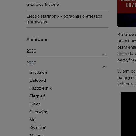
Gitarowe historie
Electro Harmonix - poradniki o efektach
gitarowych
Kolorowe
Archiwum
brzmieni
brzmienie
2026
strun do 
najwyższ
2025
W tym po
Grudzień
na grę i 
Listopad
jednocześ
Październik
Sierpień
Lipiec
Czerwiec
Maj
Kwiecień
Marzec