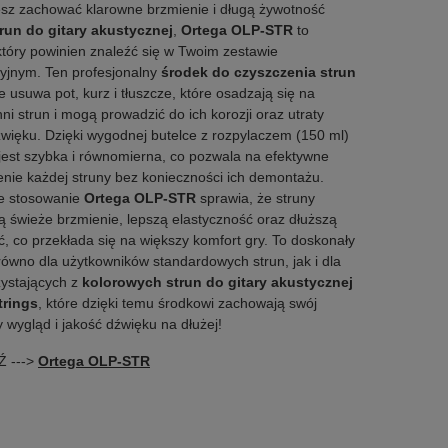
esz zachować klarowne brzmienie i długą żywotność
run do gitary akustycznej
,
Ortega OLP-STR
to
który powinien znaleźć się w Twoim zestawie
yjnym. Ten profesjonalny
środek do czyszczenia strun
e usuwa pot, kurz i tłuszcze, które osadzają się na
ni strun i mogą prowadzić do ich korozji oraz utraty
źwięku. Dzięki wygodnej butelce z rozpylaczem (150 ml)
 jest szybka i równomierna, co pozwala na efektywne
nie każdej struny bez konieczności ich demontażu.
e stosowanie
Ortega OLP-STR
sprawia, że struny
 świeże brzmienie, lepszą elastyczność oraz dłuższą
, co przekłada się na większy komfort gry. To doskonały
ówno dla użytkowników standardowych strun, jak i dla
zystających z
kolorowych strun do gitary akustycznej
trings
, które dzięki temu środkowi zachowają swój
 wygląd i jakość dźwięku na dłużej!
 --->
Ortega OLP-STR