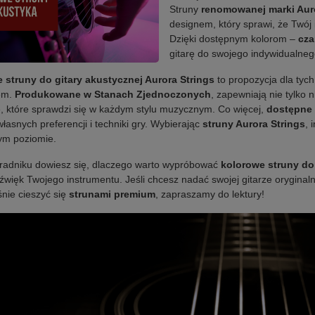
Struny
renomowanej marki Auro
designem, który sprawi, że Twój
Dzięki dostępnym kolorom –
cz
gitarę do swojego indywidualneg
 struny do gitary akustycznej Aurora Strings
to propozycja dla tyc
em.
Produkowane w Stanach Zjednoczonych
, zapewniają nie tylko 
, które sprawdzi się w każdym stylu muzycznym. Co więcej,
dostępne 
własnych preferencji i techniki gry. Wybierając
struny Aurora Strings
, 
ym poziomie.
radniku dowiesz się, dlaczego warto wypróbować
kolorowe struny do
dźwięk Twojego instrumentu. Jeśli chcesz nadać swojej gitarze orygina
nie cieszyć się
strunami premium
, zapraszamy do lektury!