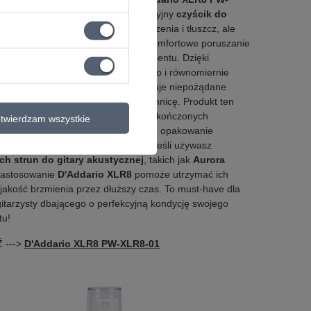
o idealne rozwiązanie. Ten innowacyjny
czyścik do
tylko skutecznie usuwa zanieczyszczenia i tłuszcz, ale
ukuje tarcie, zapewniając bardziej komfortowe poruszanie
runach oraz lepsze brzmienie instrumentu. Dzięki
u aplikatorowi
XLR8
możesz szybko i równomiernie
zić preparat po strunach, co eliminuje niepożądane
ców, a jednocześnie chroni podstrunnicę. Produkt ten
ególnie polecany do ciemnych, niewykończonych
twierdzam wszystkie
ic drewnianych, a jego hermetyczne opakowanie
długotrwałą świeżość i wydajność. Jeśli używasz
ch strun do gitary akustycznej
, takich jak
Aurora
zastosowanie
D'Addario XLR8
pomoże utrzymać ich
i jakość brzmienia przez dłuższy czas. To must-have dla
itarzysty dbającego o perfekcyjną kondycję swojego
tu!
 --->
D'Addario XLR8 PW-XLR8-01