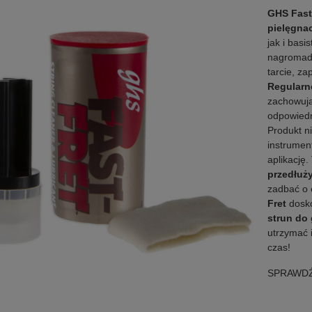
GHS Fast
pielęgnac
jak i basi
nagromadz
tarcie, za
Regularn
zachowują
odpowiedn
Produkt ni
instrument
aplikację
przedłuż
zadbać o 
Fret
dosko
strun do 
utrzymać 
czas!
SPRAWDŹ