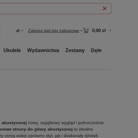
0,00 zł
zł
Zaloguj się
Listy zakupowe
Ukulele
Wydawnictwa
Zestawy
Dęte
e akustycznej
nowy, wyjątkowy wygląd i jednocześnie
orowe struny do gitary akustycznej
to idealne
zy cenią sobie zarówno styl, jak i doskonały dźwięk.