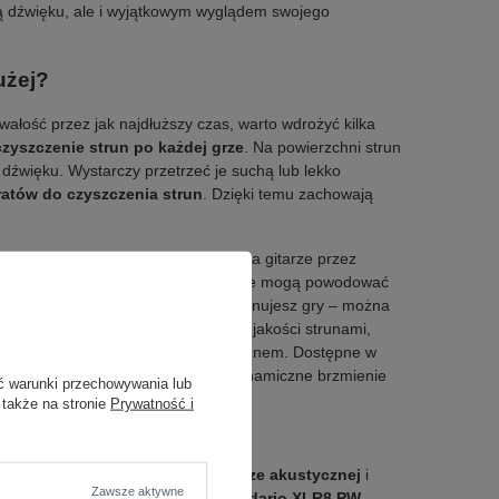
ścią dźwięku, ale i wyjątkowym wyglądem swojego
użej?
wałość przez jak najdłuższy czas, warto wdrożyć kilka
czyszczenie strun po każdej grze
. Na powierzchni strun
ci dźwięku. Wystarczy przetrzeć je suchą lub lekko
ratów do czyszczenia strun
. Dzięki temu zachowają
e przechowywanie. Jeśli nie grasz na gitarze przez
 wilgocią i zmianami temperatury, które mogą powodować
cza jeśli przez dłuższy czas nie planujesz gry – można
ługowiecznymi, stylowymi i wysokiej jakości strunami,
tóre łączą trwałość z unikalnym designem. Dostępne w
ntu i jednocześnie oferują pełne, dynamiczne brzmienie
ć warunki przechowywania lub
 także na stronie
Prywatność i
esz poprawić
płynność gry na gitarze akustycznej
i
Zawsze aktywne
nie zadbać o
trwałość strun
,
D'Addario XLR8 PW-