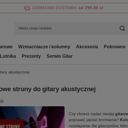
DARMOWA DOSTAWA
od 299,00 zł
tarowe
Wzmacniacze i kolumny
Akcesoria
Pokrowce
 Lutnika
Prezenty
Serwis Gitar
tary akustycznej
owe struny do gitary akustycznej
05
Czy chcesz nadać swojej
gitarz
poprawić jakość brzmienia?
Kol
rozwiązanie dla gitarzystów, któr