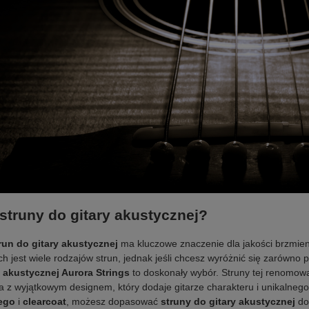
 struny do gitary akustycznej?
run do gitary akustycznej
ma kluczowe znaczenie dla jakości brzmieni
h jest wiele rodzajów strun, jednak jeśli chcesz wyróżnić się zarówno
y akustycznej Aurora Strings
to doskonały wybór. Struny tej renomow
 z wyjątkowym designem, który dodaje gitarze charakteru i unikalnego
ego
i
clearcoat
, możesz dopasować
struny do gitary akustycznej
do 