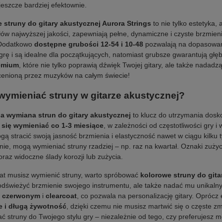
jeszcze bardziej efektownie.
 struny do gitary akustycznej Aurora Strings
to nie tylko estetyka
łów najwyższej jakości, zapewniają pełne, dynamiczne i czyste brzmieni
 Dodatkowo
dostępne grubości 12-54 i 10-48
pozwalają na dopasowanie
 grę i są idealne dla początkujących, natomiast grubsze gwarantują głę
emium
, które nie tylko poprawią dźwięk Twojej gitary, ale także nadad
cenioną przez muzyków na całym świecie!
 wymieniać struny w gitarze akustycznej?
a wymiana strun do gitary akustycznej
to klucz do utrzymania dosk
się wymieniać co 1-3 miesiące
, w zależności od częstotliwości gry 
gą stracić swoją jasność brzmienia i elastyczność nawet w ciągu kilku ty
nie, mogą wymieniać struny rzadziej – np. raz na kwartał. Oznaki zuży
 oraz widoczne ślady korozji lub zużycia.
rat musisz wymienić struny, warto spróbować
kolorowe struny do gita
 odświeżyć brzmienie swojego instrumentu, ale także nadać mu unikaln
,
czerwonym
i
clearcoat
, co pozwala na personalizację gitary. Opróc
e i długą żywotność
, dzięki czemu nie musisz martwić się o częste z
 struny do Twojego stylu gry – niezależnie od tego, czy preferujesz m