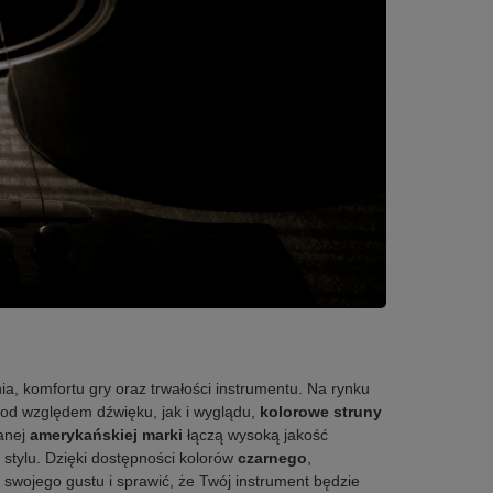
a, komfortu gry oraz trwałości instrumentu. Na rynku
 pod względem dźwięku, jak i wyglądu,
kolorowe struny
anej
amerykańskiej marki
łączą wysoką jakość
 stylu. Dzięki dostępności kolorów
czarnego
,
swojego gustu i sprawić, że Twój instrument będzie