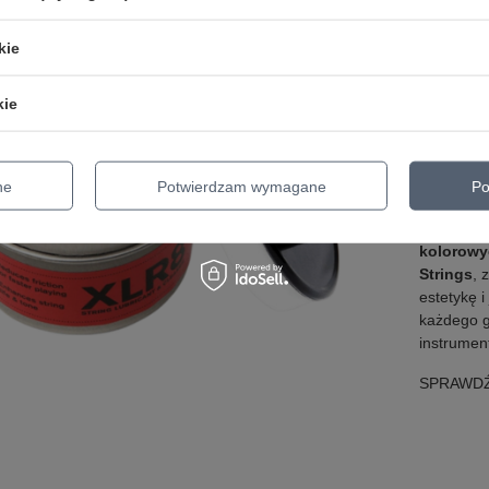
XLR8-01
t
strun
nie 
kie
także red
się po st
kie
wygodnem
rozprowad
szumy pal
jest szcz
ne
Potwierdzam wymagane
Po
podstrunn
zapewnia 
kolorowy
Strings
, 
estetykę 
każdego g
instrumen
SPRAWDŹ