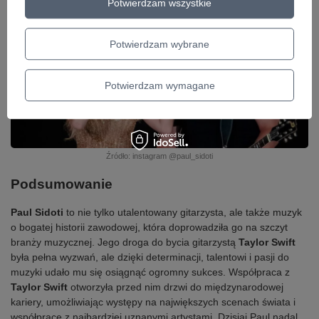
Potwierdzam wszystkie
Potwierdzam wybrane
Potwierdzam wymagane
Źródło: instagram @paul_sidoti
Podsumowanie
Paul Sidoti
to nie tylko utalentowany gitarzysta, ale także muzyk
o bogatej historii zawodowej, która doprowadziła go na szczyt
branży muzycznej. Jego droga do bycia gitarzystą
Taylor Swift
była pełna wyzwań, ale dzięki determinacji, talentowi i pasji do
muzyki udało mu się osiągnąć ogromny sukces. Współpraca z
Taylor Swift
otworzyła przed nim drzwi do międzynarodowej
kariery, umożliwiając występy na największych scenach świata i
współpracę z najbardziej uznanymi artystami. Dzisiaj Paul nadal