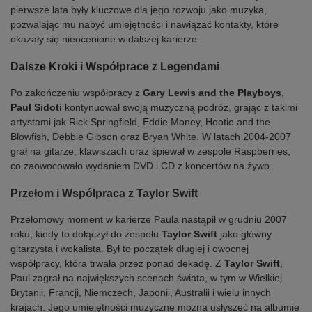
pierwsze lata były kluczowe dla jego rozwoju jako muzyka,
pozwalając mu nabyć umiejętności i nawiązać kontakty, które
okazały się nieocenione w dalszej karierze.
Dalsze Kroki i Współprace z Legendami
Po zakończeniu współpracy z
Gary Lewis and the Playboys
,
Paul Sidoti
kontynuował swoją muzyczną podróż, grając z takimi
artystami jak Rick Springfield, Eddie Money, Hootie and the
Blowfish, Debbie Gibson oraz Bryan White. W latach 2004-2007
grał na gitarze, klawiszach oraz śpiewał w zespole Raspberries,
co zaowocowało wydaniem DVD i CD z koncertów na żywo.
Przełom i Współpraca z Taylor Swift
Przełomowy moment w karierze Paula nastąpił w grudniu 2007
roku, kiedy to dołączył do zespołu
Taylor Swift
jako główny
gitarzysta i wokalista. Był to początek długiej i owocnej
współpracy, która trwała przez ponad dekadę. Z
Taylor Swift
,
Paul zagrał na największych scenach świata, w tym w Wielkiej
Brytanii, Francji, Niemczech, Japonii, Australii i wielu innych
krajach. Jego umiejętności muzyczne można usłyszeć na albumie