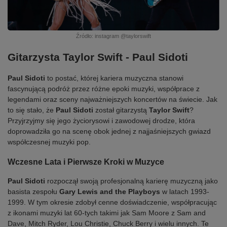
Źródło: instagram @taylorswift
Gitarzysta Taylor Swift - Paul Sidoti
Paul Sidoti
to postać, której kariera muzyczna stanowi
fascynującą podróż przez różne epoki muzyki, współprace z
legendami oraz sceny najważniejszych koncertów na świecie. Jak
to się stało, że
Paul Sidoti
został gitarzystą
Taylor Swift
?
Przyjrzyjmy się jego życiorysowi i zawodowej drodze, która
doprowadziła go na scenę obok jednej z najjaśniejszych gwiazd
współczesnej muzyki pop.
Wczesne Lata i Pierwsze Kroki w Muzyce
Paul Sidoti
rozpoczął swoją profesjonalną karierę muzyczną jako
basista zespołu
Gary Lewis and the Playboys
w latach 1993-
1999. W tym okresie zdobył cenne doświadczenie, współpracując
z ikonami muzyki lat 60-tych takimi jak Sam Moore z Sam and
Dave, Mitch Ryder, Lou Christie, Chuck Berry i wielu innych. Te