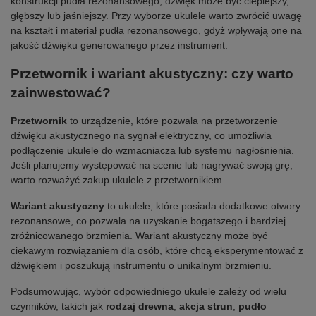
konstrukcji pudła rezonansowego, dźwięk może być cieplejszy,
głębszy lub jaśniejszy. Przy wyborze ukulele warto zwrócić uwagę
na kształt i materiał pudła rezonansowego, gdyż wpływają one na
jakość dźwięku generowanego przez instrument.
Przetwornik i wariant akustyczny: czy warto
zainwestować?
Przetwornik
to urządzenie, które pozwala na przetworzenie
dźwięku akustycznego na sygnał elektryczny, co umożliwia
podłączenie ukulele do wzmacniacza lub systemu nagłośnienia.
Jeśli planujemy występować na scenie lub nagrywać swoją grę,
warto rozważyć zakup ukulele z przetwornikiem.
Wariant akustyczny
to ukulele, które posiada dodatkowe otwory
rezonansowe, co pozwala na uzyskanie bogatszego i bardziej
zróżnicowanego brzmienia. Wariant akustyczny może być
ciekawym rozwiązaniem dla osób, które chcą eksperymentować z
dźwiękiem i poszukują instrumentu o unikalnym brzmieniu.
Podsumowując, wybór odpowiedniego ukulele zależy od wielu
czynników, takich jak
rodzaj drewna
,
akcja strun
,
pudło