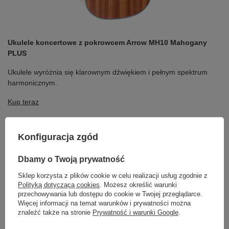
Ukulele koncertowe z pokrowcem Arrow MH10 Mahogany
PLUS
Ukulele wyróżnia się klarownym dźwiękiem i pełnym spektrum
harmonicznym.
Kup teraz
Ortega RUFOREST
to kolejny model godny uwagi jako ukulele na
Konfiguracja zgód
start. Wykonany z laminowanego drewna, oferuje jasne i czyste
brzmienie. Instrument ten posiada również wygodny profil gryfu,
Dbamy o Twoją prywatność
który ułatwia naukę podstawowych akordów i technik gry na
ukulele.
Sklep korzysta z plików cookie w celu realizacji usług zgodnie z
Polityką dotyczącą cookies
. Możesz określić warunki
przechowywania lub dostępu do cookie w Twojej przeglądarce.
Więcej informacji na temat warunków i prywatności można
znaleźć także na stronie
Prywatność i warunki Google
.