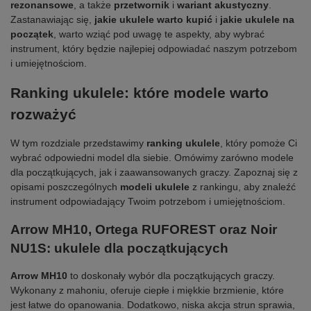
rezonansowe
, a także
przetwornik
i
wariant akustyczny
.
Zastanawiając się,
jakie ukulele warto kupić
i
jakie ukulele na
początek
, warto wziąć pod uwagę te aspekty, aby wybrać
instrument, który będzie najlepiej odpowiadać naszym potrzebom
i umiejętnościom.
Ranking ukulele: które modele warto
rozważyć
W tym rozdziale przedstawimy
ranking ukulele
, który pomoże Ci
wybrać odpowiedni model dla siebie. Omówimy zarówno modele
dla początkujących, jak i zaawansowanych graczy. Zapoznaj się z
opisami poszczególnych
modeli ukulele
z rankingu, aby znaleźć
instrument odpowiadający Twoim potrzebom i umiejętnościom.
Arrow MH10
, Ortega RUFOREST oraz
Noir
NU1S
: ukulele dla początkujących
Arrow MH10
to doskonały wybór dla początkujących graczy.
Wykonany z mahoniu, oferuje ciepłe i miękkie brzmienie, które
jest łatwe do opanowania. Dodatkowo, niska akcja strun sprawia,