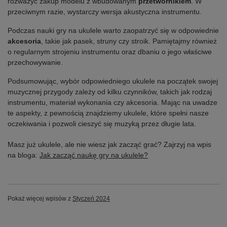
rozważyć zakup modelu z wbudowanym
przetwornikiem
. W
przeciwnym razie, wystarczy wersja akustyczna instrumentu.
Podczas nauki gry na ukulele warto zaopatrzyć się w odpowiednie
akcesoria
, takie jak pasek, struny czy stroik. Pamiętajmy również
o regularnym strojeniu instrumentu oraz dbaniu o jego właściwe
przechowywanie.
Podsumowując, wybór odpowiedniego ukulele na początek swojej
muzycznej przygody zależy od kilku czynników, takich jak rodzaj
instrumentu, materiał wykonania czy akcesoria. Mając na uwadze
te aspekty, z pewnością znajdziemy ukulele, które spełni nasze
oczekiwania i pozwoli cieszyć się muzyką przez długie lata.
Masz już ukulele, ale nie wiesz jak zacząć grać? Zajrzyj na wpis
na bloga:
Jak zacząć naukę gry na ukulele?
Pokaż więcej wpisów z
Styczeń 2024