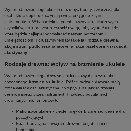
Wybór odpowiedniego ukulele może być trudny, zwłaszcza dla
osób, które dopiero zaczynają swoją przygodę z tym
instrumentem. W tym artykule przedstawimy kilka kluczowych
czynników, na które warto zwrócić uwagę, aby wybrać ukulele,
które będzie najlepiej odpowiadać naszym potrzebom i
umiejętnościom. Poruszymy tematy takie jak
rodzaje drewna
,
akcja strun
,
pudło rezonansowe
, a także
przetwornik
i
wariant
akustyczny
.
Rodzaje drewna: wpływ na brzmienie ukulele
Wybór odpowiedniego
drewna
jest kluczowy dla uzyskania
pożądanego
brzmienia ukulele
. Różne
rodzaje drewna
mają
różne właściwości akustyczne, co wpływa na jakość dźwięku
generowanego przez instrument. Przykłady popularnych
drewnianych instrumentów to:
Mahoniowe ukulele - ciepłe, miękkie brzmienie, idealne dla
początkujących
Koa - tradycyjne hawajskie drewno, bogate i jasne
brzmienie