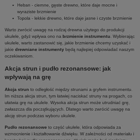
Heban - ciemne, gęste drewno, które daje mocne i
wyraziste brzmienie
Topola - lekkie drewno, które daje jasne i czyste brzmienie
Warto zwrócić uwagę na rodzaj drewna użytego do produkcji
ukulele, gdyż wpływa ono na
brzmienie instrumentu
. Wybierając
ukulele, warto zastanowić się, jakie brzmienie chcemy uzyskać i
jakie
drewniane instrumenty
będą najlepiej odpowiadać naszym
oczekiwaniom.
Akcja strun i pudło rezonansowe: jak
wpływają na grę
Akcja strun
to odległość między strunami a gryfem instrumentu.
Im niższa akcja strun, tym łatwiej naciskać struny na progach, co
ułatwia grę na ukulele. Wysoka akcja strun może utrudniać grę,
zwłaszcza dla początkujących. Dlatego warto zwrócić uwagę na
akcję strun podczas wyboru ukulele.
Pudło rezonansowe
to część ukulele, która odpowiada za
wzmocnienie i kształtowanie dźwięku. W zależności od materiału i