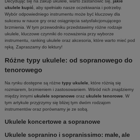
Decydując się na zakup ukulele, warto zastanowić się,
jakie
ukulele kupić
, aby spełniało nasze oczekiwania i potrzeby.
Wybór odpowiedniego instrumentu może być kluczowy dla
sukcesu w nauce gry oraz osiągnięcia satysfakcjonującego
brzmienia. W tym przewodniku przedstawimy różne rodzaje
ukulele, kluczowe czynniki do rozważenia przy wyborze
instrumentu, ranking ukulele oraz akcesoria, które warto mieć pod
ręką. Zapraszamy do lektury!
Różne typy ukulele: od sopranowego do
tenorowego
Na rynku dostępne są różne
typy ukulele
, które różnią się
rozmiarem, brzmieniem i zastosowaniem. Wśród nich znajdziemy
między innymi
ukulele sopranowe
oraz
ukulele tenorowe
. W
tym artykule przyjrzymy się bliżej tym dwóm rodzajom
instrumentów oraz porównamy je ze sobą.
Ukulele koncertowe a sopranowe
Ukulele sopranino i sopranissimo: małe, ale