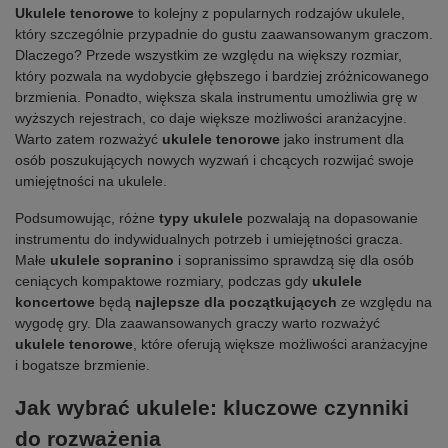
Ukulele tenorowe
to kolejny z popularnych rodzajów ukulele,
który szczególnie przypadnie do gustu zaawansowanym graczom.
Dlaczego? Przede wszystkim ze względu na większy rozmiar,
który pozwala na wydobycie głębszego i bardziej zróżnicowanego
brzmienia. Ponadto, większa skala instrumentu umożliwia grę w
wyższych rejestrach, co daje większe możliwości aranżacyjne.
Warto zatem rozważyć
ukulele tenorowe
jako instrument dla
osób poszukujących nowych wyzwań i chcących rozwijać swoje
umiejętności na ukulele.
Podsumowując, różne
typy ukulele
pozwalają na dopasowanie
instrumentu do indywidualnych potrzeb i umiejętności gracza.
Małe
ukulele sopranino
i sopranissimo sprawdzą się dla osób
ceniących kompaktowe rozmiary, podczas gdy
ukulele
koncertowe
będą
najlepsze dla początkujących
ze względu na
wygodę gry. Dla zaawansowanych graczy warto rozważyć
ukulele tenorowe
, które oferują większe możliwości aranżacyjne
i bogatsze brzmienie.
Jak wybrać ukulele: kluczowe czynniki
do rozważenia