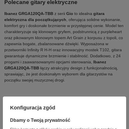
Polecane gitary elektryczne
Ibanez GRGA120QA-TBB
z serii
Gio
to idealna
gitara
elektryczna dla początkujących
, oferująca solidne wykonanie,
komfort gry i doskonałe brzmienie w przystępnej cenie. Model ten
charakteryzuje się klonowym gryfem, podstrunnicą z purpleheart
oraz pikowanym klonowym topem Art Grain z korpusu z topoli, co
zapewnia bogate, zbalansowane dźwięki. Wyposażona w
przetworniki Infinity R H-H oraz innowacyjny mostek T102, gitara
gwarantuje dynamiczne brzmienie i stabilność. Dodatkowo, z 24
progami i zaawansowanymi opcjami sterowania,
Ibanez
GRGA120QA-TBB
łączy atrakcyjny design z funkcjonalnością,
sprawiając, że jest doskonałym wyborem dla gitarzystów na
początku swojej muzycznej drogi.
Konfiguracja zgód
Dbamy o Twoją prywatność