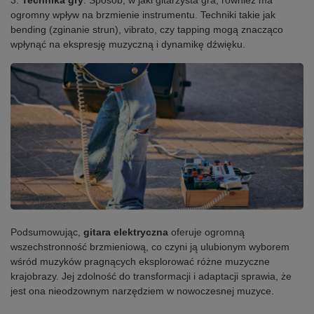
3.
Technika gry
: Sposób, w jaki gitarzysta gra, również ma
ogromny wpływ na brzmienie instrumentu. Techniki takie jak
bending (zginanie strun), vibrato, czy tapping mogą znacząco
wpłynąć na ekspresję muzyczną i dynamikę dźwięku.
Podsumowując,
gitara elektryczna
oferuje ogromną
wszechstronność brzmieniową, co czyni ją ulubionym wyborem
wśród muzyków pragnących eksplorować różne muzyczne
krajobrazy. Jej zdolność do transformacji i adaptacji sprawia, że
jest ona nieodzownym narzędziem w nowoczesnej muzyce.