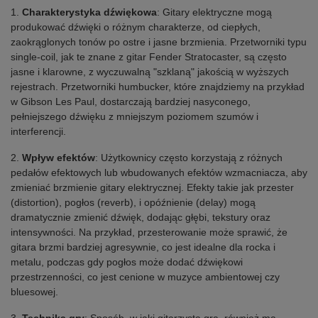
1.
Charakterystyka dźwiękowa
: Gitary elektryczne mogą
produkować dźwięki o różnym charakterze, od ciepłych,
zaokrąglonych tonów po ostre i jasne brzmienia. Przetworniki typu
single-coil, jak te znane z gitar Fender Stratocaster, są często
jasne i klarowne, z wyczuwalną "szklaną" jakością w wyższych
rejestrach. Przetworniki humbucker, które znajdziemy na przykład
w Gibson Les Paul, dostarczają bardziej nasyconego,
pełniejszego dźwięku z mniejszym poziomem szumów i
interferencji.
2.
Wpływ efektów
: Użytkownicy często korzystają z różnych
pedałów efektowych lub wbudowanych efektów wzmacniacza, aby
zmieniać brzmienie gitary elektrycznej. Efekty takie jak przester
(distortion), pogłos (reverb), i opóźnienie (delay) mogą
dramatycznie zmienić dźwięk, dodając głębi, tekstury oraz
intensywności. Na przykład, przesterowanie może sprawić, że
gitara brzmi bardziej agresywnie, co jest idealne dla rocka i
metalu, podczas gdy pogłos może dodać dźwiękowi
przestrzenności, co jest cenione w muzyce ambientowej czy
bluesowej.