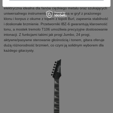
Ibanez GRG121PAR-KBF
z serii
Gio
to wszechstronna gitara
elektryczna idealna dla fanów ciężkiego metalu oraz szukających
uniwersalnego instrumentu. Wyposażona w gryf z prażonego
klonu i korpus z okume z topem z topoli Burl, zapewnia stabilność
i doskonałe brzmienie. Przetworniki IBZ-6 gwarantują klarowność
tonu, a mostek tremolo T106 umożliwia precyzyjne dostosowanie
intonacji. Z funkcjami takimi jak progi Jumbo, 24 progi,
aktywne/pasywne sterowanie głośnością i tonem, gitara oferuje
dużą różnorodność brzmień, co czyni ją solidnym wyborem dla
każdego gitarzysty.