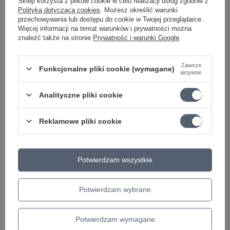
Sklep korzysta z plików cookie w celu realizacji usług zgodnie z
Polityką dotyczącą cookies
. Możesz określić warunki
przechowywania lub dostępu do cookie w Twojej przeglądarce.
Więcej informacji na temat warunków i prywatności można
znaleźć także na stronie
Prywatność i warunki Google
.
Zawsze
Funkcjonalne pliki cookie (wymagane)
aktywne
Analityczne pliki cookie
Reklamowe pliki cookie
Potwierdzam wszystkie
Gitara elektryczna Ibanez GRGA120QA-TBB
Potwierdzam wybrane
Kup teraz
Potwierdzam wymagane