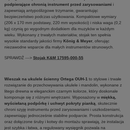
podpierające chronią instrument przed zarysowaniami
i
zapewniają antypoślizgowe trzymanie, gwarantując
bezpieczeństwo podczas użytkowania. Kompaktowe wymiary
(206 x 170 mm podstawy, 220 mm wysokości) i niska waga (0,2
kg) czynią go wygodnym dodatkiem dla muzyków w każdym
wieku. Wykonany z trwałych materiałów, stojak ten spełnia
wysokie standardy jakości firmy
König & Meyer
, oferując
niezawodne wsparcie dla małych instrumentów strunowych.
SPRAWDŹ --->
Stojak K&M 17595-000-55
Wieszak na ukulele ścienny Ortega OUH-1
to stylowe i trwałe
rozwiązanie do przechowywania ukulele i mandolin, wykonane z
litego drewna w eleganckim czarnym kolorze, który doskonale
komponuje się z różnymi wnętrzami. Wyposażony w
miękką,
wyściełaną podpórkę i uchwyt pokryty pianką
, skutecznie
chroni szyję instrumentu przed zarysowaniami i uszkodzeniami,
zapewniając jednocześnie stabilne podparcie. Prosta konstrukcja
oraz dołączone śruby i kotwy do montażu sprawiają, że instalacja
jest szybka i łatwa, a regulowany wysięgnik pozwala na