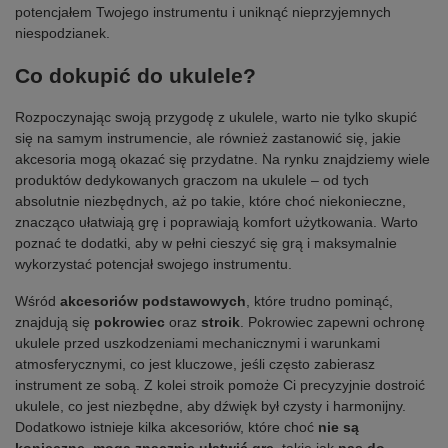
potencjałem Twojego instrumentu i uniknąć nieprzyjemnych
niespodzianek.
Co dokupić do ukulele?
Rozpoczynając swoją przygodę z ukulele, warto nie tylko skupić
się na samym instrumencie, ale również zastanowić się, jakie
akcesoria mogą okazać się przydatne. Na rynku znajdziemy wiele
produktów dedykowanych graczom na ukulele – od tych
absolutnie niezbędnych, aż po takie, które choć niekonieczne,
znacząco ułatwiają grę i poprawiają komfort użytkowania. Warto
poznać te dodatki, aby w pełni cieszyć się grą i maksymalnie
wykorzystać potencjał swojego instrumentu.
Wśród
akcesoriów podstawowych
, które trudno pominąć,
znajdują się
pokrowiec
oraz
stroik
. Pokrowiec zapewni ochronę
ukulele przed uszkodzeniami mechanicznymi i warunkami
atmosferycznymi, co jest kluczowe, jeśli często zabierasz
instrument ze sobą. Z kolei stroik pomoże Ci precyzyjnie dostroić
ukulele, co jest niezbędne, aby dźwięk był czysty i harmonijny.
Dodatkowo istnieje kilka akcesoriów, które choć
nie są