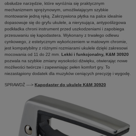
obsłudze narzędzie, które wyróżnia się praktycznym
mechanizmem sprężynowym, umożliwiającym szybkie
montowanie jedną ręką. Zakrzywiona płytka na palce idealnie
dopasowuje się do gryfu ukulele, a nierysująca, antypoślizgowa
podkładka chroni instrument przed uszkodzeniami i zapobiega
przesuwaniu się kapodastera. Wykonany z trwałego odlewu
cynkowego, z estetycznym wykończeniem w matowym chromie,
jest kompatybilny z różnymi rozmiarami ukulele dzięki zakresowi
mocowania od 11 do 22 mm.
Lekki i funkcjonalny, K&M 30920
pozwala na szybkie zmiany wysokości dźwięku, otwierając nowe
możliwości twórcze i zapewniając pełen komfort gry. To
niezastąpiony dodatek dla muzyków ceniących precyzję i wygodę.
SPRAWDŹ --->
Kapodaster do ukulele K&M 30920