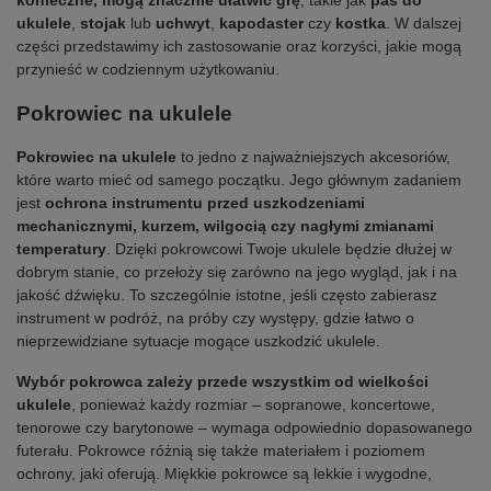
konieczne, mogą znacznie ułatwić grę
, takie jak
pas do
ukulele
,
stojak
lub
uchwyt
,
kapodaster
czy
kostka
. W dalszej
części przedstawimy ich zastosowanie oraz korzyści, jakie mogą
przynieść w codziennym użytkowaniu.
Pokrowiec na ukulele
Pokrowiec na ukulele
to jedno z najważniejszych akcesoriów,
które warto mieć od samego początku. Jego głównym zadaniem
jest
ochrona instrumentu przed uszkodzeniami
mechanicznymi, kurzem, wilgocią czy nagłymi zmianami
temperatury
. Dzięki pokrowcowi Twoje ukulele będzie dłużej w
dobrym stanie, co przełoży się zarówno na jego wygląd, jak i na
jakość dźwięku. To szczególnie istotne, jeśli często zabierasz
instrument w podróż, na próby czy występy, gdzie łatwo o
nieprzewidziane sytuacje mogące uszkodzić ukulele.
Wybór pokrowca zależy przede wszystkim od wielkości
ukulele
, ponieważ każdy rozmiar – sopranowe, koncertowe,
tenorowe czy barytonowe – wymaga odpowiednio dopasowanego
futerału. Pokrowce różnią się także materiałem i poziomem
ochrony, jaki oferują. Miękkie pokrowce są lekkie i wygodne,