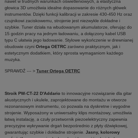
nawet w trudnych warunkach oświetleniowych, a elastyczna
głowica 3D umożliwia idealne dopasowanie do różnych główek
instrumentów. Dzięki funkcji kalibracji w zakresie 430-450 Hz oraz
czujnikowi zaciskowemu, strojenie jest niezwykle dokładne i
szybkie. Tuner działa na wbudowanym akumulatorze, oferując do
15 godzin pracy na jednym ładowaniu, a dołączony kabel USB
typu C ułatwia jego ładowanie. Stylowe wykończenie w drewnianej
obudowie czyni
Ortega OETRC
zarówno praktycznym, jak i
estetycznym dodatkiem, który sprosta wymaganiom każdego
muzyka.
SPRAWDŹ --- >
Tuner Ortega OETRC
Stroik PW-CT-22 D'Addario
to innowacyjne rozwiązanie dla gitar
akustycznych i ukulele, zaprojektowane do montażu w otworze
rezonansowym instrumentu, co pozwala na dyskretne i wygodne
strojenie. Wyposażony w uniwersalny klips montażowy, umożliwia
łatwą instalację, a czuły przetwornik piezoelektryczny zapewnia
precyzyjne wykrywanie drgań bezpośrednio z płyty dźwiękowej,
gwarantując szybkie i dokładne strojenie.
Jasny, kolorowy