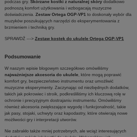
podczas gry.
Skórzane kostki z naturalnej skóry
dodatkowo
podnoszą komfort użytkowania i wzbogacają muzyczne
doświadczenia.
Zestaw Ortega OGP-VP1
to doskonały wybór dla
muzyków poszukujących narzędzi do eksperymentowania z
brzmieniem i techniką gry.
SPRAWDŹ --->
Zestaw kostek do ukulele Ortega OGP-VP1
Podsumowanie
W naszym wpisie blogowym szczegółowo omówiliśmy
najważniejsze akcesoria do ukulele
, które mogą poprawić
komfort gry, bezpieczeństwo instrumentu oraz umożliwić
muzyczne eksperymenty. Zaczynając od niezbędnych dodatków,
takich jak pokrowiec i stroik, podkreśliliśmy ich kluczową rolę w
ochronie i precyzyjnym dostrajaniu instrumentu. Omówiliśmy
również akcesoria zwiększające wygodę i funkcjonalność, takie
jak pasy, stojaki, uchwyty oraz kapodastry, które otwierają nowe
możliwości gry i interpretacji utworów.
Nie zabrakło także mniej potrzebnych, ale wciąż interesujących