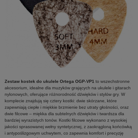
Zestaw kostek do ukulele Ortega OGP-VP1
to wszechstronne
akcesorium, idealne dla muzyków grających na ukulele i gitarach
nylonowych, oferujące różnorodność dźwięków i stylów gry. W
komplecie znajdują się cztery kostki: dwie skórzane, które
zapewniają ciepłe i miękkie brzmienie bez utraty głośności, oraz
dwie filcowe – miękka dla subtelnych dźwięków i twardsza dla
bardziej wyrazistych tonów. Kostki filcowe wykonano z wysokiej
jakości sprasowanej wełny syntetycznej, z zaokrągloną końcówką
i antypoślizgowym uchwytem, co zapewnia komfort i precyzję