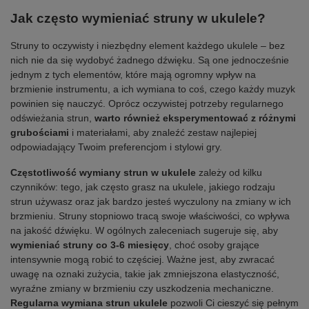
Jak często wymieniać struny w ukulele?
Struny to oczywisty i niezbędny element każdego ukulele – bez
nich nie da się wydobyć żadnego dźwięku. Są one jednocześnie
jednym z tych elementów, które mają ogromny wpływ na
brzmienie instrumentu, a ich wymiana to coś, czego każdy muzyk
powinien się nauczyć. Oprócz oczywistej potrzeby regularnego
odświeżania strun,
warto również eksperymentować z różnymi
grubościami
i materiałami, aby znaleźć zestaw najlepiej
odpowiadający Twoim preferencjom i stylowi gry.
Częstotliwość wymiany strun w ukulele
zależy od kilku
czynników: tego, jak często grasz na ukulele, jakiego rodzaju
strun używasz oraz jak bardzo jesteś wyczulony na zmiany w ich
brzmieniu. Struny stopniowo tracą swoje właściwości, co wpływa
na jakość dźwięku. W ogólnych zaleceniach sugeruje się, aby
wymieniać struny co 3-6 miesięcy
, choć osoby grające
intensywnie mogą robić to częściej. Ważne jest, aby zwracać
uwagę na oznaki zużycia, takie jak zmniejszona elastyczność,
wyraźne zmiany w brzmieniu czy uszkodzenia mechaniczne.
Regularna wymiana strun ukulele
pozwoli Ci cieszyć się pełnym