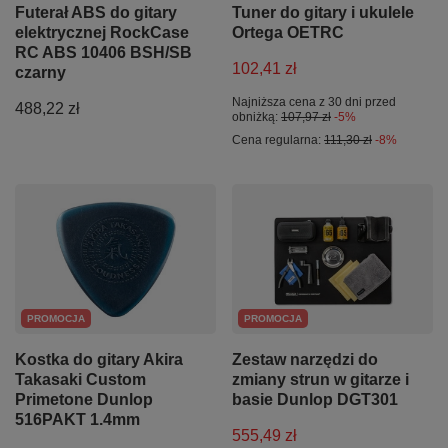
Futerał ABS do gitary
Tuner do gitary i ukulele
elektrycznej RockCase
Ortega OETRC
RC ABS 10406 BSH/SB
102,41 zł
czarny
Najniższa cena z 30 dni przed
488,22 zł
obniżką:
107,97 zł
-5%
Cena regularna:
111,30 zł
-8%
PROMOCJA
PROMOCJA
Kostka do gitary Akira
Zestaw narzędzi do
Takasaki Custom
zmiany strun w gitarze i
Primetone Dunlop
basie Dunlop DGT301
516PAKT 1.4mm
555,49 zł