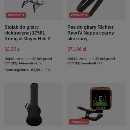
PROMOCJA
PROMOCJA
Stojak do gitary
Pas do gitary Richter
elektrycznej 17581
Raw IV Nappa czarny
König & Meyer Heli 2
skórzany
82,35 zł
371,66 zł
Najniższa cena z 30 dni przed
Najniższa cena z 30 dni przed
obniżką:
141,53 zł
-41%
obniżką:
383,16 zł
-3%
Cena regularna:
84,90 zł
-3%
PROMOCJA