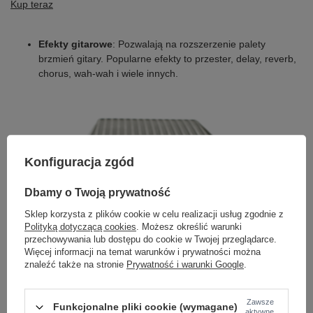
Kup teraz
Efekty gitarowe
: Pozwalają na rozszerzenie palety
brzmień gitary. Popularne efekty to przester, delay, reverb,
chorus, wah-wah i wiele innych.
Konfiguracja zgód
Dbamy o Twoją prywatność
Sklep korzysta z plików cookie w celu realizacji usług zgodnie z
Polityką dotyczącą cookies
. Możesz określić warunki
przechowywania lub dostępu do cookie w Twojej przeglądarce.
Więcej informacji na temat warunków i prywatności można
znaleźć także na stronie
Prywatność i warunki Google
.
Zawsze
Funkcjonalne pliki cookie (wymagane)
aktywne