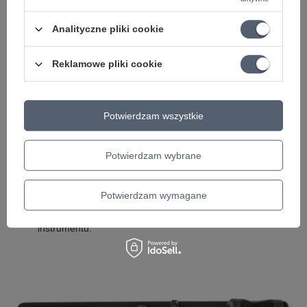
Analityczne pliki cookie
Reklamowe pliki cookie
Efekt gitarowy Wah wah Dunlop JP95 John Petrucci
Potwierdzam wszystkie
Kup teraz
Potwierdzam wybrane
Zestaw do czyszczenia i konserwacji
: Zawiera środki do
czyszczenia gitary, olejek do gryfu, ścierki z mikrofibry i
Potwierdzam wymagane
ewentualnie narzędzia do regulacji. Regularna konserwacja
zapewnia lepsze brzmienie i dłuższą żywotność
instrumentu.