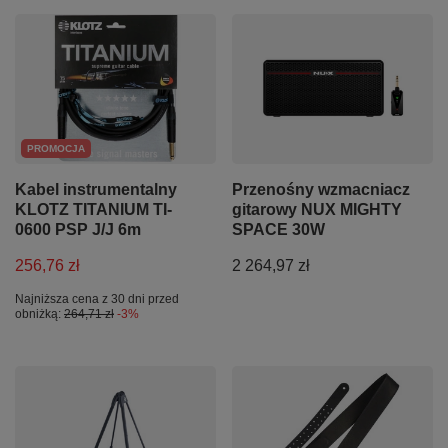
PROMOCJA
Kabel instrumentalny
Przenośny wzmacniacz
KLOTZ TITANIUM TI-
gitarowy NUX MIGHTY
0600 PSP J/J 6m
SPACE 30W
256,76 zł
2 264,97 zł
Najniższa cena z 30 dni przed
obniżką:
264,71 zł
-3%