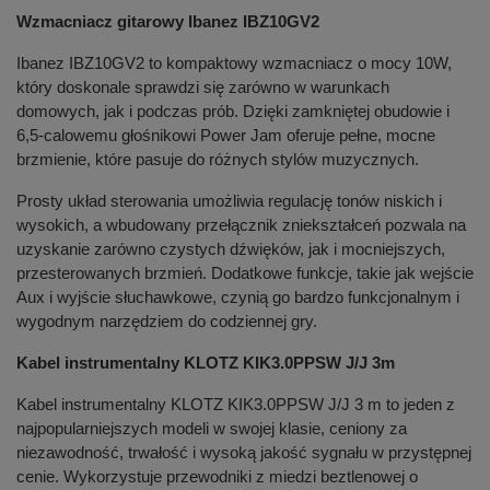
Wzmacniacz gitarowy Ibanez IBZ10GV2
Ibanez IBZ10GV2 to kompaktowy wzmacniacz o mocy 10W,
który doskonale sprawdzi się zarówno w warunkach
domowych, jak i podczas prób. Dzięki zamkniętej obudowie i
6,5-calowemu głośnikowi Power Jam oferuje pełne, mocne
brzmienie, które pasuje do różnych stylów muzycznych.
Prosty układ sterowania umożliwia regulację tonów niskich i
wysokich, a wbudowany przełącznik zniekształceń pozwala na
uzyskanie zarówno czystych dźwięków, jak i mocniejszych,
przesterowanych brzmień. Dodatkowe funkcje, takie jak wejście
Aux i wyjście słuchawkowe, czynią go bardzo funkcjonalnym i
wygodnym narzędziem do codziennej gry.
Kabel instrumentalny KLOTZ KIK3.0PPSW J/J 3m
Kabel instrumentalny KLOTZ KIK3.0PPSW J/J 3 m to jeden z
najpopularniejszych modeli w swojej klasie, ceniony za
niezawodność, trwałość i wysoką jakość sygnału w przystępnej
cenie. Wykorzystuje przewodniki z miedzi beztlenowej o