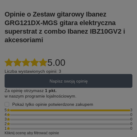
Opinie o Zestaw gitarowy Ibanez
GRG121DX-MGS gitara elektryczna
superstrat z combo Ibanez IBZ10GV2 i
akcesoriami
5.00
Liczba wystawionych opinii: 3
Napisz swoją opinię
Za opinię otrzymasz
1 pkt.
w naszym programie lojalnościowym.
Pokaż tylko opinie potwierdzone zakupem
5
3
4
0
3
0
2
0
1
0
Kliknij ocenę aby filtrować opinie