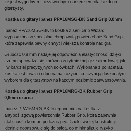
że jest wygodnym i niezawodnym narzędziem dla każdego
gitarzysty.
Kostka do gitary Ibanez PPA16MSG-BK Sand Grip 0,8mm
Ibanez PPA16MSG-BK to kostka z serii Grip Wizard,
wyposażona w specjalną chropowatą powierzchnię Sand Grip,
która zapewnia pewny chwyt i większą kontrolę nad grą.
Grubość 0,8 mm nadaje jej odpowiednią elastyczność, dzięki
czemu sprawdza się zarówno w rytmicznej grze akordowej, jak
i w bardziej precyzyjnych solówkach. Wykonana z poliacetalu,
kostka jest trwała i odporna na zużycie, co czyni ją doskonałym
wyborem dla gitarzystów na każdym poziomie zaawansowania.
Kostka do gitary Ibanez PPA16MRG-BK Rubber Grip
0,8mm czarna
Ibanez PPA16MRG-BK to ergonomiczna kostka z
antypoślizgową powierzchnią Rubber Grip, która zapewnia
stabilność i komfort podczas gry. Dzięki swojej konstrukcji
idealnie dopasowuje się do palca, co minimalizuje ryzyko