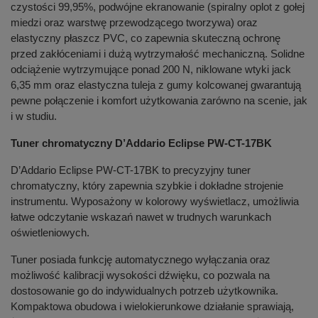
czystości 99,95%, podwójne ekranowanie (spiralny oplot z gołej
miedzi oraz warstwę przewodzącego tworzywa) oraz
elastyczny płaszcz PVC, co zapewnia skuteczną ochronę
przed zakłóceniami i dużą wytrzymałość mechaniczną. Solidne
odciążenie wytrzymujące ponad 200 N, niklowane wtyki jack
6,35 mm oraz elastyczna tuleja z gumy kolcowanej gwarantują
pewne połączenie i komfort użytkowania zarówno na scenie, jak
i w studiu.
Tuner chromatyczny D’Addario Eclipse PW-CT-17BK
D’Addario Eclipse PW-CT-17BK to precyzyjny tuner
chromatyczny, który zapewnia szybkie i dokładne strojenie
instrumentu. Wyposażony w kolorowy wyświetlacz, umożliwia
łatwe odczytanie wskazań nawet w trudnych warunkach
oświetleniowych.
Tuner posiada funkcję automatycznego wyłączania oraz
możliwość kalibracji wysokości dźwięku, co pozwala na
dostosowanie go do indywidualnych potrzeb użytkownika.
Kompaktowa obudowa i wielokierunkowe działanie sprawiają,