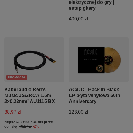
elektrycznej do gry |
setup gitary
400,00 zł
PROMOCJA
Kabel audio Red's
AC/DC - Back In Black
Music JS/2RCA 1.5m
LP płyta winylowa 50th
2x0,23mm² AU1115 BX
Anniversary
38,97 zł
123,00 zł
Najniższa cena z 30 dni przed
obniżką:
40,17 zł
-2%