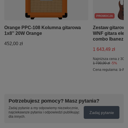
PROMOCJA
Orange PPC-108 Kolumna gitarowa
Zestaw gitarow
1x8'' 20W Orange
WNF gitara elekt
combo Ibanez i 
452,00 zł
1 643,49 zł
Najniższa cena z 30 d
1 730,00 zł
-5%
Cena regularna:
1 730
Potrzebujesz pomocy? Masz pytania?
Zadaj pytanie a my odpowiemy niezwłocznie,
Zadaj pytanie
najciekawsze pytania i odpowiedzi publikując
dla innych.