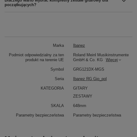
Dlaczego warto wybrać kompletny zestaw gitarowy dla
początkujących?
Marka
Ibanez
Podmiot odpowiedzialny za ten
Roland Meinl Musikinstrumente
produkt na terenie UE
GmbH & Co. KG
Więcej
Symbol
GRG121DX-MGS
Seria
Ibanez RG Gio_pol
KATEGORIA
GITARY
ZESTAWY
SKALA
648mm
Parametry bezpieczeństwa
Parametry bezpieczeństwa