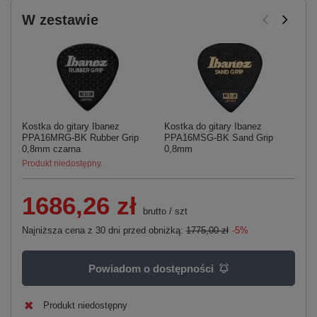
W zestawie
Kostka do gitary Ibanez
Kostka do gitary Ibanez
St
PPA16MRG-BK Rubber Grip
PPA16MSG-BK Sand Grip
17
0,8mm czarna
0,8mm
He
Produkt niedostępny.
1686,26 zł
brutto
/
szt
Najniższa cena z 30 dni przed obniżką:
1775,00 zł
-5%
Powiadom o dostępności
Produkt niedostępny