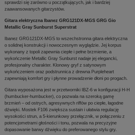
sprawdzi się zarówno u początkujących, jak i bardziej
zaawansowanych gitarzystów.
Gitara elektryczna Ibanez GRG121DX-MGS GRG Gio
Metallic Gray Sunburst Superstrat
Ibanez GRG121DX-MGS to wszechstronna gitara elektryczna
o solidnej konstrukcji i nowoczesnym wyglądzie. Jej korpus
wykonany z topoli zapewnia ciepłe i pełne brzmienie, a
wykończenie Metallic Gray Sunburst nadaje jej elegancki,
profesjonalny charakter. Klonowy gryf z satynowym
wykończeniem oraz podstrunnica z drewna Purpleheart
zapewniają komfort gry i płynne prowadzenie dłoni po progach.
Gitara wyposażona jest w przetworniki IBZ-6 w konfiguracji H-H
(humbucker-humbucker), co pozwala na szeroką gamę
brzmień – od ostrych, agresywnych riffów po ciepłe, łagodne
dźwięki. Mostek F106 zwiększa sustain i ułatwia regulację
wysokości strun, a 5-kierunkowy przełącznik, w połączeniu z
potencjometrami głośności i tonu, pozwala na precyzyjne
dopasowanie barwy dźwięku do preferowanego stylu gry.