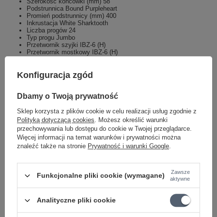
Szerokość końcówki (mm) 58
Podstrunnica Bound Purpleheart
Promień podstrunnicy (mm) 400
Inkrustacja White Sharktooth
Liczba progów 24
Typ progu Jumbo
Przetwornik szyjki IBZ-6 (H)
Przetwornik mostkowy IBZ-6 (H)
Elementy sterujące, selektor przetworników 1 Volume, 1 Tone, 5-
kierunkowy przełącznik dźwigniowy
Mostek F106
Konfiguracja zgód
Rozstaw strun (mm) 10,5
Głowice maszynowe Głowice maszynowe Ibanez
Kolor osprzętu Czarny
Dbamy o Twoją prywatność
Rozstaw strun (od góry do dołu) .010/.013/.017/.026/.036/.046
Strojenie (od góry do dołu) 1E,2B,3G,4D,5A,6E
Sklep korzysta z plików cookie w celu realizacji usług zgodnie z
Cecha szczególna 1 Gniazdo wyjściowe mono
Polityką dotyczącą cookies
. Możesz określić warunki
Wyprodukowano w Chinach
przechowywania lub dostępu do cookie w Twojej przeglądarce.
Zalecany futerał M300C
Więcej informacji na temat warunków i prywatności można
Zalecana torba IGB540-BK
znaleźć także na stronie
Prywatność i warunki Google
.
Inne elementy w zestawie Klucz sześciokątny
Aktywne lub pasywne Pasywne
Pełny Wydrążony Pełny
Całkowita długość (mm) 980
Zawsze
Funkcjonalne pliki cookie (wymagane)
Długość korpusu (mm) 451,6
aktywne
Szerokość korpusu (mm) 310,9
Grubość korpusu (mm) 44
Analityczne pliki cookie
Najczęściej zadawane pytania