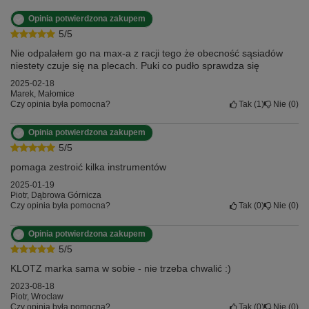
Opinia potwierdzona zakupem
5/5
Nie odpalałem go na max-a z racji tego że obecność sąsiadów
niestety czuje się na plecach. Puki co pudło sprawdza się
2025-02-18
Marek, Małomice
Czy opinia była pomocna?
Tak
1
Nie
0
Opinia potwierdzona zakupem
5/5
pomaga zestroić kilka instrumentów
2025-01-19
Piotr, Dąbrowa Górnicza
Czy opinia była pomocna?
Tak
0
Nie
0
Opinia potwierdzona zakupem
5/5
KLOTZ marka sama w sobie - nie trzeba chwalić :)
2023-08-18
Piotr, Wroclaw
Czy opinia była pomocna?
Tak
0
Nie
0