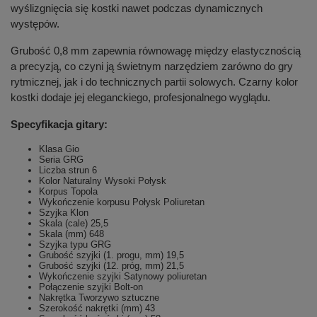
wyślizgnięcia się kostki nawet podczas dynamicznych
występów.
Grubość 0,8 mm zapewnia równowagę między elastycznością
a precyzją, co czyni ją świetnym narzędziem zarówno do gry
rytmicznej, jak i do technicznych partii solowych. Czarny kolor
kostki dodaje jej eleganckiego, profesjonalnego wyglądu.
Specyfikacja gitary:
Klasa Gio
Seria GRG
Liczba strun 6
Kolor Naturalny Wysoki Połysk
Korpus Topola
Wykończenie korpusu Połysk Poliuretan
Szyjka Klon
Skala (cale) 25,5
Skala (mm) 648
Szyjka typu GRG
Grubość szyjki (1. progu, mm) 19,5
Grubość szyjki (12. próg, mm) 21,5
Wykończenie szyjki Satynowy poliuretan
Połączenie szyjki Bolt-on
Nakrętka Tworzywo sztuczne
Szerokość nakrętki (mm) 43