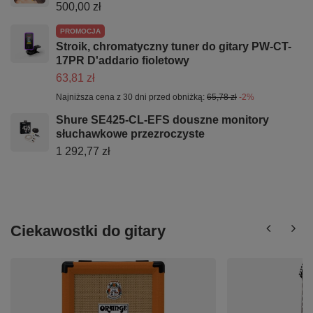
500,00 zł
PROMOCJA
Stroik, chromatyczny tuner do gitary PW-CT-
17PR D'addario fioletowy
63,81 zł
Najniższa cena z 30 dni przed obniżką:
65,78 zł
-2%
Shure SE425-CL-EFS douszne monitory
słuchawkowe przezroczyste
1 292,77 zł
Ciekawostki do gitary