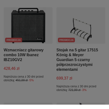
PROMOCJA
PROMOCJA
Wzmacniacz gitarowy
Stojak na 5 gitar 17515
combo 10W Ibanez
König & Meyer
IBZ10GV2
Guardian 5 czarny
półprzezroczystymi
428,46 zł
elementami
Najniższa cena z 30 dni przed
699,37 zł
obniżką:
451,00 zł
-5%
Najniższa cena z 30 dni przed
obniżką:
721,00 zł
-3%