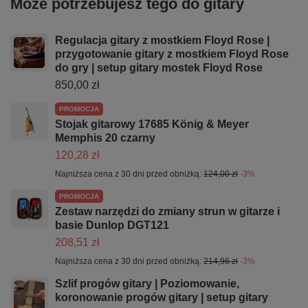
Może potrzebujesz tego do gitary
Regulacja gitary z mostkiem Floyd Rose |
przygotowanie gitary z mostkiem Floyd Rose
do gry | setup gitary mostek Floyd Rose
850,00 zł
PROMOCJA
Stojak gitarowy 17685 König & Meyer
Memphis 20 czarny
120,28 zł
Najniższa cena z 30 dni przed obniżką:
124,00 zł
-3%
PROMOCJA
Zestaw narzędzi do zmiany strun w gitarze i
basie Dunlop DGT121
208,51 zł
Najniższa cena z 30 dni przed obniżką:
214,96 zł
-3%
Szlif progów gitary | Poziomowanie,
koronowanie progów gitary | setup gitary