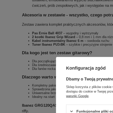
ćwiczeń, prób zespołowych, jak i występów na 
Akcesoria w zestawie - wszystko, czego potr
Zestaw zawiera komplet praktycznych akcesoriów, któ
Pas Ernie Ball 4037
– wygodny i wytrzymały
2 kostki Ibanez Grip Wizard
– 0,8 mm i 1 mm dla różn
Kabel instrumentalny Ibanez 6 m
– swoboda ruchu
Tuner Ibanez PU3-BK
– szybkie i precyzyjne strojenie
Dla kogo jest ten zestaw gitarowy?
Dla początkujących gitarzystów – kompletny start be
Dla średniozaawansowanych – solidny sprzęt do codzie
Konfiguracja zgód
Dla fanów rocka i metalu
Dlaczego warto wybrać ten zestaw gitarowy?
Dbamy o Twoją prywatn
Kompletny pakiet „plug & play”
Sklep korzysta z plików cookie 
Sprawdzona jakość Ibanez i Marshall
dostępu do cookie w Twojej prz
Uniwersalne brzmienie do wielu stylów
warunki Google
.
Idealny na start i do ćwiczeń w domu
Ibanez GRG120QASPBKG + Marshall MG30GFX Go
riffy.
Funkcjonalne pliki 