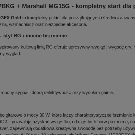
KG + Marshall MG15G - kompletny start dla g
0GFX Gold
to kompletny pakiet dla początkujących i średniozaawan
yczną, wzmacniacz oraz niezbędne akcesoria.
 styl RG i mocne brzmienie
pirowany kultową linią RG oferuje agresywny wygląd i wygodę gry. Ko
lny wygląd.
uje mocny sygnał i dobrą selektywność przy wysokim gainie.
gitarowe o mocy 30 W, które łączy charakterystyczne brzmienie M
 OD2 – pozwalają uzyskać wszystko, od czystych barw po mocne, na
ctaver, zapewniają dodatkową kreatywną swobodę bez potrzeby używa
u, wejściu AUX oraz 10-calowemu głośnikowi Custom, MG30GFX d