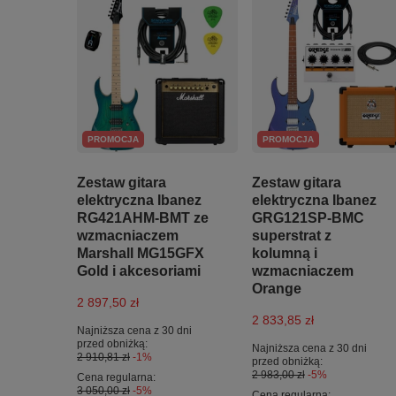
PROMOCJA
PROMOCJA
Zestaw gitara
Zestaw gitara
elektryczna Ibanez
elektryczna Ibanez
RG421AHM-BMT ze
GRG121SP-BMC
wzmacniaczem
superstrat z
Marshall MG15GFX
kolumną i
Gold i akcesoriami
wzmacniaczem
Orange
2 897,50 zł
2 833,85 zł
Najniższa cena z 30 dni
przed obniżką:
Najniższa cena z 30 dni
2 910,81 zł
-1%
przed obniżką:
2 983,00 zł
-5%
Cena regularna:
3 050,00 zł
-5%
Cena regularna: