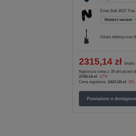
Ernie Ball 4037 Pas 
Wybierz wariant
Gitara elektryczn
2315,14 zł
brutto
Najniższa cena z 30 dni przed o
2790,14 zł
-17%
Cena regularna:
2437,00 zł
-5%
Powiadom o dostępnoś