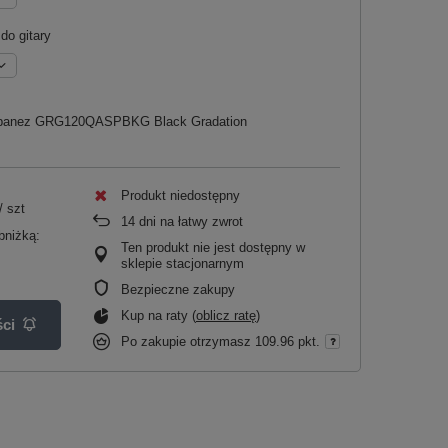
do gitary
a Ibanez GRG120QASPBKG Black Gradation
Produkt niedostępny
/
szt
14
dni na łatwy zwrot
bniżką:
Ten produkt nie jest dostępny w
sklepie stacjonarnym
Bezpieczne zakupy
Kup na raty (
oblicz ratę
)
ci
Po zakupie otrzymasz
109.96 pkt.