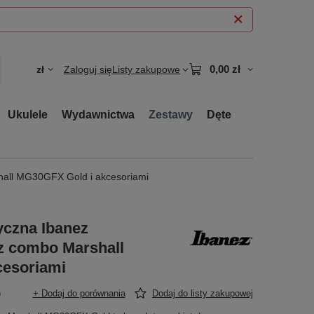
0,00 zł
zł
Zaloguj się
Listy zakupowe
Ukulele
Wydawnictwa
Zestawy
Dęte
all MG30GFX Gold i akcesoriami
ryczna Ibanez
combo Marshall
cesoriami
)
+ Dodaj do porównania
Dodaj do listy zakupowej