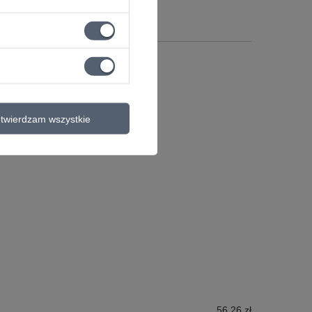
mbH & Co. KG
Więcej
twierdzam wszystkie
56,26 zł