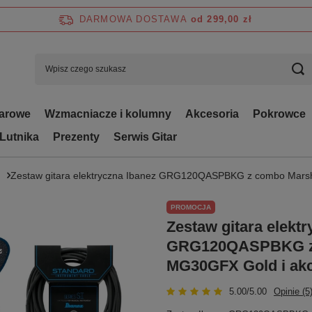
DARMOWA DOSTAWA
od 299,00 zł
tarowe
Wzmacniacze i kolumny
Akcesoria
Pokrowce
 Lutnika
Prezenty
Serwis Gitar
Zestaw gitara elektryczna Ibanez GRG120QASPBKG z combo Marsh
PROMOCJA
Zestaw gitara elekt
GRG120QASPBKG z 
MG30GFX Gold i ak
5.00/5.00
Opinie (5