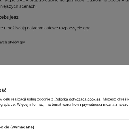
mniejszych scenach.
zebujesz
re umożliwiają natychmiastowe rozpoczęcie gry:
ych stylów gry
z dodatkowych zakupów
nnej gry
ość
w celu realizacji usług zgodnie z
Polityką dotyczącą cookies
. Możesz określi
eglądarce. Więcej informacji na temat warunków i prywatności można znaleźć
ld
to zestaw, który pozwala wejść w świat gitary elektrycznej bez
cookie (wymagane)