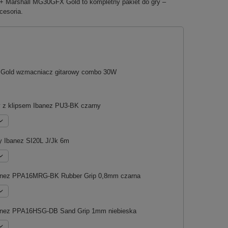
arshall MG30GFX Gold to kompletny pakiet do gry –
cesoria.
Gold wzmacniacz gitarowy combo 30W
 z klipsem Ibanez PU3-BK czarny
y Ibanez SI20L J/Jk 6m
Ibanez PPA16MRG-BK Rubber Grip 0,8mm czarna
banez PPA16HSG-DB Sand Grip 1mm niebieska