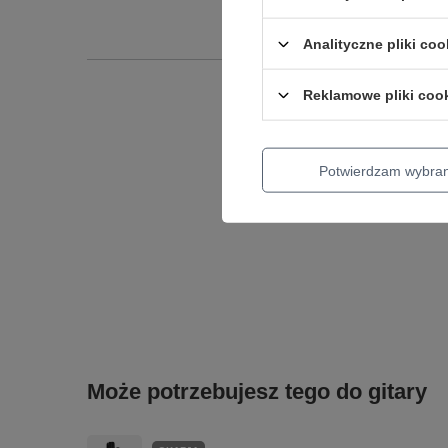
Analityczne pliki coo
Reklamowe pliki coo
Podmiot odpowied
Potwierdzam wybra
Może potrzebujesz tego do gitary