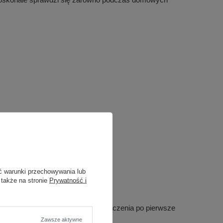
ć warunki przechowywania lub
 także na stronie
Prywatność i
 kompromisów – od pierwszego podłączenia po pierwsze
Zawsze aktywne