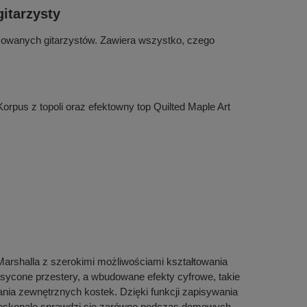
itarzysty
sowanych gitarzystów. Zawiera wszystko, czego
rpus z topoli oraz efektowny top Quilted Maple Art
arshalla z szerokimi możliwościami kształtowania
sycone przestery, a wbudowane efekty cyfrowe, takie
nia zewnętrznych kostek. Dzięki funkcji zapisywania
oskonale sprawdzi się zarówno podczas domowych