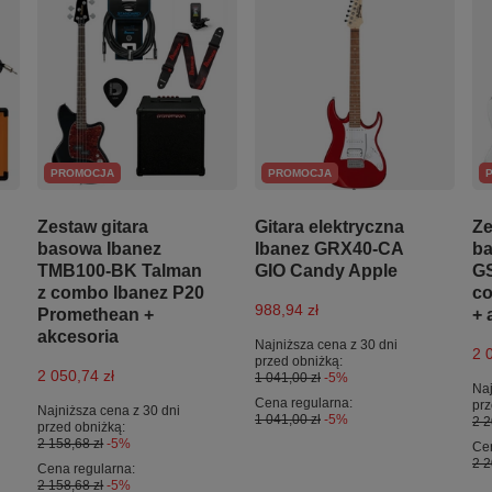
PROMOCJA
PROMOCJA
Zestaw gitara
Gitara elektryczna
Ze
basowa Ibanez
Ibanez GRX40-CA
ba
TMB100-BK Talman
GIO Candy Apple
G
z combo Ibanez P20
c
988,94 zł
Promethean +
+ 
akcesoria
Najniższa cena z 30 dni
2 
przed obniżką:
2 050,74 zł
1 041,00 zł
-5%
Naj
Cena regularna:
prz
Najniższa cena z 30 dni
1 041,00 zł
-5%
2 2
przed obniżką:
2 158,68 zł
-5%
Cen
2 2
Cena regularna:
2 158,68 zł
-5%