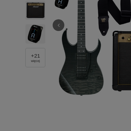
+
21
więcej