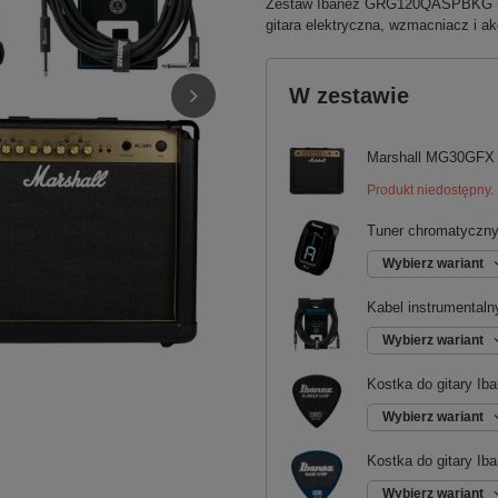
Zestaw Ibanez GRG120QASPBKG + M
gitara elektryczna, wzmacniacz i ak
W zestawie
Marshall MG30GFX 
Produkt niedostępny.
Tuner chromatyczny
Wybierz wariant
Kabel instrumentaln
Wybierz wariant
Kostka do gitary 
Wybierz wariant
Kostka do gitary I
Wybierz wariant