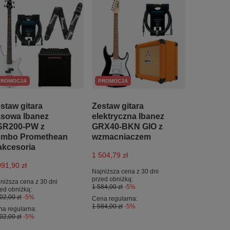
PROMOCJA
PROMOCJA
staw gitara
Zestaw gitara
sowa Ibanez
elektryczna Ibanez
SR200-PW z
GRX40-BKN GIO z
ombo Promethean
wzmacniaczem
akcesoria
1 504,79 zł
091,90 zł
Najniższa cena z 30 dni
przed obniżką:
niższa cena z 30 dni
1 584,00 zł
-5%
ed obniżką:
02,00 zł
-5%
Cena regularna:
1 584,00 zł
-5%
a regularna:
02,00 zł
-5%