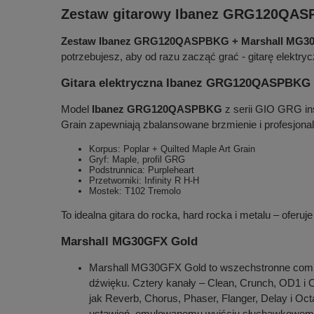
Zestaw gitarowy Ibanez GRG120QASPB
Zestaw Ibanez GRG120QASPBKG + Marshall MG3
potrzebujesz, aby od razu zacząć grać - gitarę elektr
Gitara elektryczna Ibanez GRG120QASPBKG -
Model
Ibanez GRG120QASPBKG
z serii GIO GRG ins
Grain zapewniają zbalansowane brzmienie i profesjona
Korpus: Poplar + Quilted Maple Art Grain
Gryf: Maple, profil GRG
Podstrunnica: Purpleheart
Przetworniki: Infinity R H-H
Mostek: T102 Tremolo
To idealna gitara do rocka, hard rocka i metalu – ofer
Marshall MG30GFX Gold
Marshall MG30GFX Gold to wszechstronne combo 
dźwięku. Cztery kanały – Clean, Crunch, OD1 i
jak Reverb, Chorus, Phaser, Flanger, Delay i O
ustawień, emulowanemu wyjściu słuchawkowem