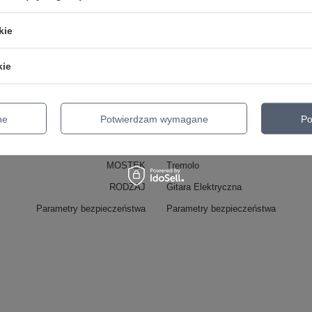
kie
Marka
Ibanez
kie
zialny za ten produkt na terenie UE
Roland Meinl Musikinstrumente G
Symbol
GRG120QASPBKG
ne
Potwierdzam wymagane
Po
KATEGORIA
GITARY
ZESTAWY
MOSTEK
Tremolo
RODZAJ
Gitara Elektryczna
Parametry bezpieczeństwa
Parametry bezpieczeństwa