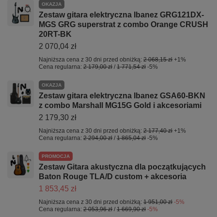
OKAZJA
Zestaw gitara elektryczna Ibanez GRG121DX-
MGS GRG superstrat z combo Orange CRUSH
20RT-BK
2 070,04 zł
Najniższa cena z 30 dni przed obniżką:
2 068,15 zł
+1%
Cena regularna:
2 179,00 zł
/
1 771,54 zł
-5%
OKAZJA
Zestaw gitara elektryczna Ibanez GSA60-BKN
z combo Marshall MG15G Gold i akcesoriami
2 179,30 zł
Najniższa cena z 30 dni przed obniżką:
2 177,40 zł
+1%
Cena regularna:
2 294,00 zł
/
1 865,04 zł
-5%
PROMOCJA
Zestaw Gitara akustyczna dla początkujących
Baton Rouge TLA/D custom + akcesoria
1 853,45 zł
Najniższa cena z 30 dni przed obniżką:
1 951,00 zł
-5%
Cena regularna:
2 053,96 zł
/
1 669,90 zł
-5%