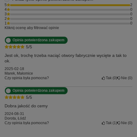
5
2
4
0
3
0
2
0
1
0
Kliknij ocenę aby filtrować opinie
Opinia potwierdzona zakupem
5/5
Jest ok, trochę trzeba naciąć otwory fabrycznie wycięte a tak to
ok.
2025-02-18
Marek, Małomice
Czy opinia była pomocna?
Tak
0
Nie
0
Opinia potwierdzona zakupem
5/5
Dobra jakość do cemy
2024-08-31
Dorota, Łódź
Czy opinia była pomocna?
Tak
1
Nie
0