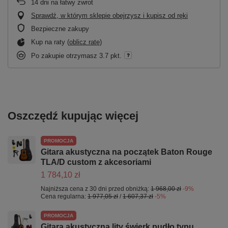
14
dni na łatwy zwrot
Sprawdź, w którym sklepie obejrzysz i kupisz od ręki
Bezpieczne zakupy
Kup na raty (
oblicz ratę
)
Po zakupie otrzymasz
3.7 pkt.
Oszczędź kupując więcej
PROMOCJA
Gitara akustyczna na początek Baton Rouge
TLA/D custom z akcesoriami
1 784,10 zł
Najniższa cena z 30 dni przed obniżką:
1 968,00 zł
-9%
Cena regularna:
1 977,05 zł
/
1 607,37 zł
-5%
PROMOCJA
Gitara akustyczna lity świerk pudło typu