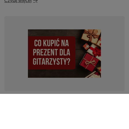
Czytaj więcej
Top 10 pomysłów na prezent dla gitarzysty do 60 zł w
2023 roku
Zastanawiasz się jaki prezent dla gitarzysty? Zaskocz
swojego muzyka prezentem który ucieszy każdego
gitarzystę. Pomysły na prezent dla gitarzysty do 60zł