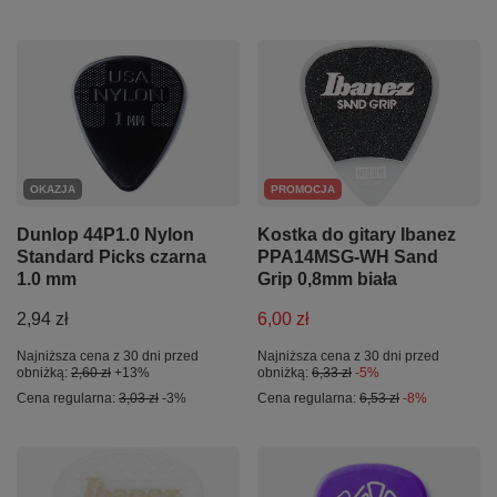
OKAZJA
PROMOCJA
Dunlop 44P1.0 Nylon
Kostka do gitary Ibanez
Standard Picks czarna
PPA14MSG-WH Sand
1.0 mm
Grip 0,8mm biała
2,94 zł
6,00 zł
Najniższa cena z 30 dni przed
Najniższa cena z 30 dni przed
obniżką:
2,60 zł
+13%
obniżką:
6,33 zł
-5%
Cena regularna:
3,03 zł
-3%
Cena regularna:
6,53 zł
-8%