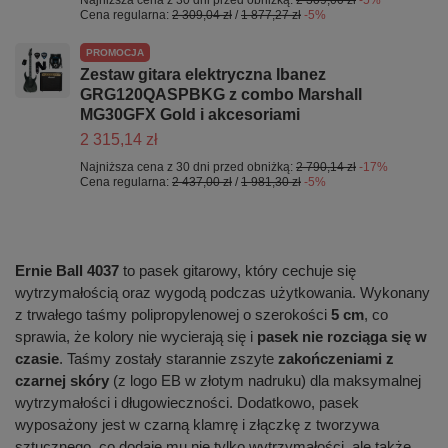
Najniższa cena z 30 dni przed obniżką:
2 309,00 zł
-5%
Cena regularna:
2 309,04 zł
/
1 877,27 zł
-5%
PROMOCJA
Zestaw gitara elektryczna Ibanez
GRG120QASPBKG z combo Marshall
MG30GFX Gold i akcesoriami
2 315,14 zł
Najniższa cena z 30 dni przed obniżką:
2 790,14 zł
-17%
Cena regularna:
2 437,00 zł
/
1 981,30 zł
-5%
Ernie Ball 4037
to pasek gitarowy, który cechuje się
wytrzymałością oraz wygodą podczas użytkowania. Wykonany
z trwałego taśmy polipropylenowej o szerokości
5 cm
, co
sprawia, że kolory nie wycierają się i
pasek nie rozciąga się w
czasie
. Taśmy zostały starannie zszyte
zakończeniami z
czarnej skóry
(z logo EB w złotym nadruku) dla maksymalnej
wytrzymałości i długowieczności. Dodatkowo, pasek
wyposażony jest w czarną klamrę i złączkę z tworzywa
sztucznego, co dodaje mu nie tylko wytrzymałości, ale także