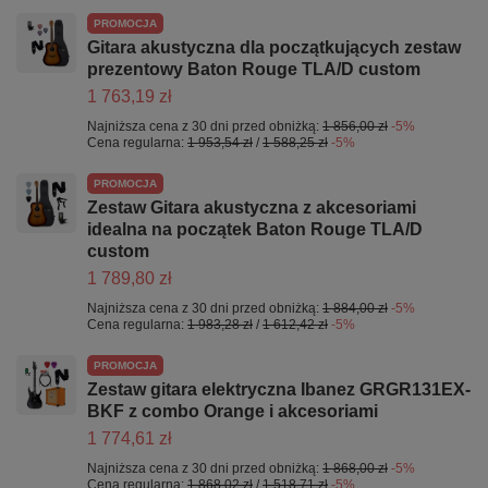
PROMOCJA
Gitara akustyczna dla początkujących zestaw
prezentowy Baton Rouge TLA/D custom
1 763,19 zł
Najniższa cena z 30 dni przed obniżką:
1 856,00 zł
-5%
Cena regularna:
1 953,54 zł
/
1 588,25 zł
-5%
PROMOCJA
Zestaw Gitara akustyczna z akcesoriami
idealna na początek Baton Rouge TLA/D
custom
1 789,80 zł
Najniższa cena z 30 dni przed obniżką:
1 884,00 zł
-5%
Cena regularna:
1 983,28 zł
/
1 612,42 zł
-5%
PROMOCJA
Zestaw gitara elektryczna Ibanez GRGR131EX-
BKF z combo Orange i akcesoriami
1 774,61 zł
Najniższa cena z 30 dni przed obniżką:
1 868,00 zł
-5%
Cena regularna:
1 868,02 zł
/
1 518,71 zł
-5%