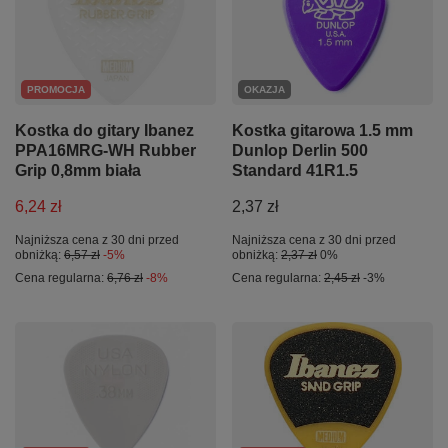
PROMOCJA
OKAZJA
Kostka do gitary Ibanez
Kostka gitarowa 1.5 mm
PPA16MRG-WH Rubber
Dunlop Derlin 500
Grip 0,8mm biała
Standard 41R1.5
6,24 zł
2,37 zł
Najniższa cena z 30 dni przed
Najniższa cena z 30 dni przed
obniżką:
6,57 zł
-5%
obniżką:
2,37 zł
0%
Cena regularna:
6,76 zł
-8%
Cena regularna:
2,45 zł
-3%