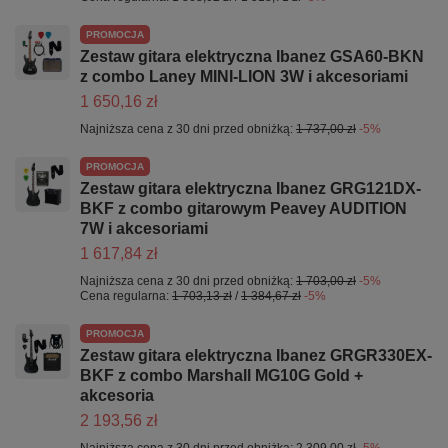
PROMOCJA
Zestaw gitara elektryczna Ibanez GSA60-BKN
z combo Laney MINI-LION 3W i akcesoriami
1 650,16 zł
Najniższa cena z 30 dni przed obniżką:
1 737,00 zł
-5%
PROMOCJA
Zestaw gitara elektryczna Ibanez GRG121DX-
BKF z combo gitarowym Peavey AUDITION
7W i akcesoriami
1 617,84 zł
Najniższa cena z 30 dni przed obniżką:
1 703,00 zł
-5%
Cena regularna:
1 703,13 zł
/
1 384,67 zł
-5%
PROMOCJA
Zestaw gitara elektryczna Ibanez GRGR330EX-
BKF z combo Marshall MG10G Gold +
akcesoria
2 193,56 zł