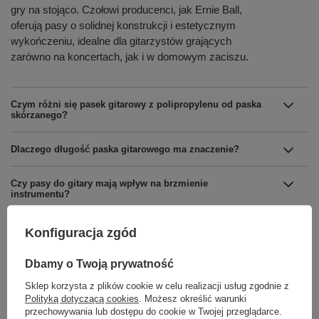
gry na stojąco. Czołowi producenci, jak Ernie Ball,
oferują pasy o solidnej konstrukcji i estetycznym
wykończeniu, idealne dla gitarzystów grających
zarówno na koncertach, jak i w domowym zaciszu.
Czym różni się pasek gitarowy z polipropylenu od paska
skórzanego?
Dlaczego długość paska gitarowego ma znaczenie?
Czy pasy do gitary mają wpływ na brzmienie
instrumentu?
Jakie pasy gitarowe są najlepsze na scenę koncertową?
Konfiguracja zgód
Dbamy o Twoją prywatność
Sklep korzysta z plików cookie w celu realizacji usług zgodnie z
Polityką dotyczącą cookies
. Możesz określić warunki
przechowywania lub dostępu do cookie w Twojej przeglądarce.