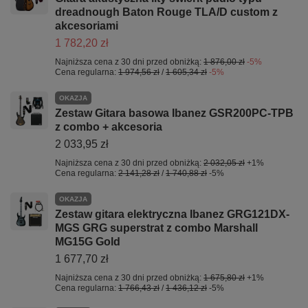
dreadnough Baton Rouge TLA/D custom z
akcesoriami
1 782,20 zł
Najniższa cena z 30 dni przed obniżką:
1 876,00 zł
-5%
Cena regularna:
1 974,56 zł
/
1 605,34 zł
-5%
OKAZJA
Zestaw Gitara basowa Ibanez GSR200PC-TPB
z combo + akcesoria
2 033,95 zł
Najniższa cena z 30 dni przed obniżką:
2 032,05 zł
+1%
Cena regularna:
2 141,28 zł
/
1 740,88 zł
-5%
OKAZJA
Zestaw gitara elektryczna Ibanez GRG121DX-
MGS GRG superstrat z combo Marshall
MG15G Gold
1 677,70 zł
Najniższa cena z 30 dni przed obniżką:
1 675,80 zł
+1%
Cena regularna:
1 766,43 zł
/
1 436,12 zł
-5%