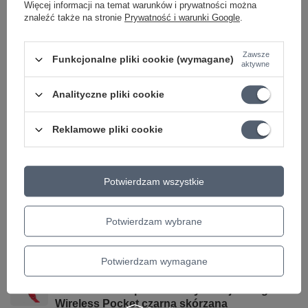
Marka
Ernie Ball
Więcej informacji na temat warunków i prywatności można
znaleźć także na stronie
Prywatność i warunki Google
.
Podmiot odpowiedzialny za ten
Audiomusica
Więcej
produkt na terenie UE
Zawsze
Symbol
EB 4037
Funkcjonalne pliki cookie (wymagane)
aktywne
DŁUGOŚĆ
96-172cm
Analityczne pliki cookie
KOLOR
Czarny
MATERIAŁ
Polipropylen
Reklamowe pliki cookie
SZEROKOŚĆ
5 cm
KATEGORIA
PASY DO GITARY
Potwierdzam wszystkie
Parametry bezpieczeństwa
Parametry bezpieczeństwa
Potwierdzam wybrane
Może potrzebujesz tego do gitary
Potwierdzam wymagane
PROMOCJA
Kieszeń na bezprzewodowy nadajnik RightOn
Wireless Pocket czarna skórzana