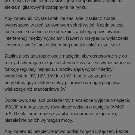
w środku. Dzięki temu zasilacz jest kompatybilny z wieloma
efektami gitarowymi dostępnymi na rynku.
Aby zapewnić czyste i stabilne zasilanie, zasilacz został
wyposażony w pięć izolowanych sekcji wyjść. Każda sekcja
funkcjonuje osobno, co skutecznie zapobiega powstawaniu
interferencji między wyjściami. Nawet w przypadku wyłączenia
jednego z wyjść, pozostałe mogą nadal działać niezależnie.
Zasilacz posiada różne opcje napięcia, aby dostosować się do
różnych wymagań urządzeń. Jedno z wyjść jest wyposażone w
funkcję regulacji napięcia, umożliwiającą wybór między
wartościami 9V, 12V, 15V lub 18V. Jest to szczególnie
przydatne, gdy niektóre efekty gitarowe wymagają napięcia
większego niż standardowe 9V.
Dodatkowo, zasilacz posiada trzy niezależne wyjścia o napięciu
9V/200 mA oraz cztery równoległe wyjścia o napięciu 9V/400
mA. Dzięki temu możesz zasilać różnorodne urządzenia,
niezależnie od ich wymagań mocy.
Aby zapewnić bezpieczeństwo podłączonych urządzeń, każde