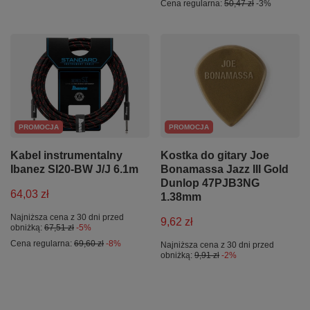
Cena regularna:
50,47 zł
-3%
PROMOCJA
PROMOCJA
Kabel instrumentalny
Kostka do gitary Joe
Ibanez SI20-BW J/J 6.1m
Bonamassa Jazz III Gold
Dunlop 47PJB3NG
64,03 zł
1.38mm
Najniższa cena z 30 dni przed
9,62 zł
obniżką:
67,51 zł
-5%
Cena regularna:
69,60 zł
-8%
Najniższa cena z 30 dni przed
obniżką:
9,91 zł
-2%