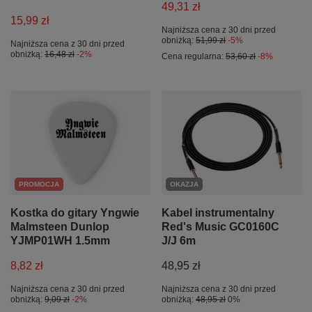
49,31 zł
15,99 zł
Najniższa cena z 30 dni przed
obniżką:
51,99 zł
-5%
Najniższa cena z 30 dni przed
obniżką:
16,48 zł
-2%
Cena regularna:
53,60 zł
-8%
PROMOCJA
OKAZJA
Kostka do gitary Yngwie
Kabel instrumentalny
Malmsteen Dunlop
Red's Music GC0160C
YJMP01WH 1.5mm
J/J 6m
8,82 zł
48,95 zł
Najniższa cena z 30 dni przed
Najniższa cena z 30 dni przed
obniżką:
9,09 zł
-2%
obniżką:
48,95 zł
0%