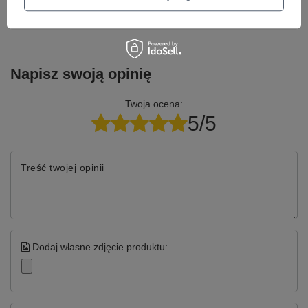
Zadaj pytanie
najciekawsze pytania i odpowiedzi publikując
dla innych.
Napisz swoją opinię
Twoja ocena:
5/5
Treść twojej opinii
Dodaj własne zdjęcie produktu: