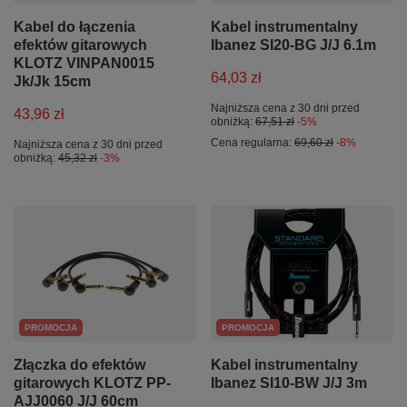
Kabel do łączenia
Kabel instrumentalny
efektów gitarowych
Ibanez SI20-BG J/J 6.1m
KLOTZ VINPAN0015
64,03 zł
Jk/Jk 15cm
Najniższa cena z 30 dni przed
43,96 zł
obniżką:
67,51 zł
-5%
Cena regularna:
69,60 zł
-8%
Najniższa cena z 30 dni przed
obniżką:
45,32 zł
-3%
PROMOCJA
PROMOCJA
Złączka do efektów
Kabel instrumentalny
gitarowych KLOTZ PP-
Ibanez SI10-BW J/J 3m
AJJ0060 J/J 60cm