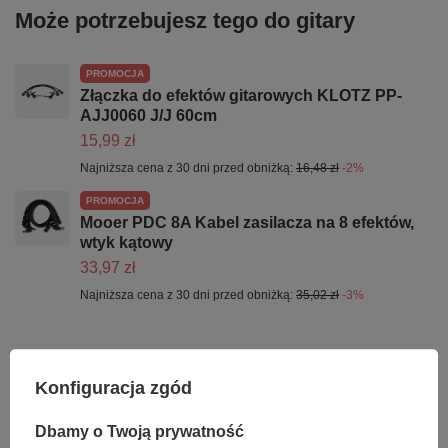
Może potrzebujesz tego do gitary
PROMOCJA
Złączka do efektów gitarowych KLOTZ PP-
AJJ0060 J/J 60cm
15,99 zł
Najniższa cena z 30 dni przed obniżką:
16,48 zł
-2%
PROMOCJA
Mooer PDC 8A Kabel zasilacza na 8 efektów,
wtyk kątowy
33,97 zł
Najniższa cena z 30 dni przed obniżką:
35,02 zł
-3%
Konfiguracja zgód
Ciekawostki do gitary
Dbamy o Twoją prywatność