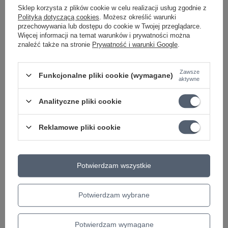
Sklep korzysta z plików cookie w celu realizacji usług zgodnie z
Polityką dotyczącą cookies
. Możesz określić warunki
przechowywania lub dostępu do cookie w Twojej przeglądarce.
Więcej informacji na temat warunków i prywatności można
znaleźć także na stronie
Prywatność i warunki Google
.
PROMOCJA
PROMOCJA
Zawsze
Funkcjonalne pliki cookie (wymagane)
aktywne
Kabel do łączenia efektów
Kabel instrumen
gitarowych KLOTZ VINPAN0015
BG J/J 6.1m
Analityczne pliki cookie
Jk/Jk 15cm
64,03 zł
43,96 zł
Reklamowe pliki cookie
Najniższa cena z 30 d
67,51 zł
-5%
Najniższa cena z 30 dni przed obniżką:
45,32 zł
-3%
Cena regularna:
69,60
Potwierdzam wszystkie
Potwierdzam wybrane
Potrzebujesz pomocy? Masz pytania?
Zadaj pytanie a my odpowiemy niezwłocznie,
Potwierdzam wymagane