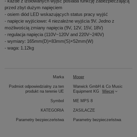
- każde z izolowanych wyjść posiada funkcję zabezpieczającą
przed zbyt dużym napięciem
- osiem diód LED wskazujących status pracy wyjść
- napięcie wyjściowe: 4 niezależne wyjścia 9V. Jedno z
możliwością zmiany napięcia (9V, 12V, 15V, 18V)
- regulacja napięcia (110V~120V and 220V~240V)
- wymiary: 165mm(D)×83mm(S)×52mm(W)
- waga: 1.12kg
Marka
Mooer
Podmiot odpowiedzialny za ten
Warwick GmbH & Co Music
produkt na terenie UE
Equipment KG
Więcej
Symbol
ME MPS 8
KATEGORIA
ZASILACZE
Parametry bezpieczeństwa
Parametry bezpieczeństwa