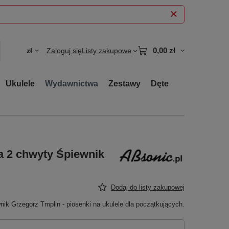
0,00 zł
zł
Zaloguj się
Listy zakupowe
Ukulele
Wydawnictwa
Zestawy
Dęte
na 2 chwyty Śpiewnik
Dodaj do listy zakupowej
nik Grzegorz Tmplin - piosenki na ukulele dla początkujących.