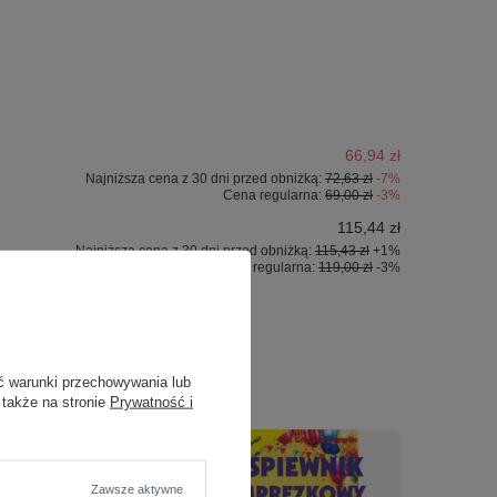
66,94 zł
Najniższa cena z 30 dni przed obniżką:
72,63 zł
-7%
Cena regularna:
69,00 zł
-3%
115,44 zł
Najniższa cena z 30 dni przed obniżką:
115,43 zł
+1%
Cena regularna:
119,00 zł
-3%
ć warunki przechowywania lub
 także na stronie
Prywatność i
Zawsze aktywne