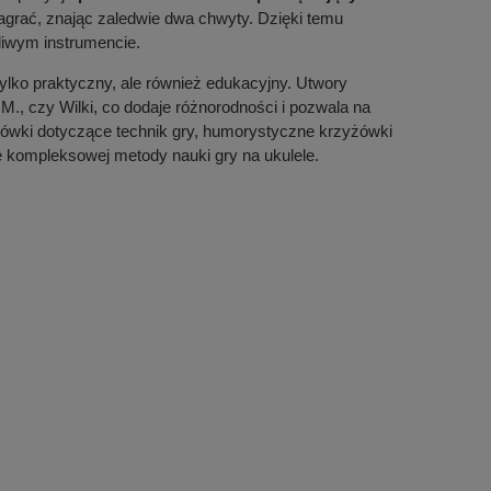
agrać, znając zaledwie dwa chwyty. Dzięki temu
liwym instrumencie.
 tylko praktyczny, ale również edukacyjny. Utwory
., czy Wilki, co dodaje różnorodności i pozwala na
wki dotyczące technik gry, humorystyczne krzyżówki
le kompleksowej metody nauki gry na ukulele.