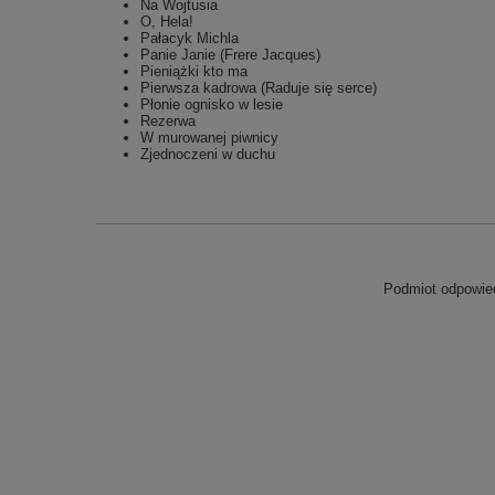
Na Wojtusia
O, Hela!
Pałacyk Michla
Panie Janie (Frere Jacques)
Pieniążki kto ma
Pierwsza kadrowa (Raduje się serce)
Płonie ognisko w lesie
Rezerwa
W murowanej piwnicy
Zjednoczeni w duchu
Podmiot odpowied