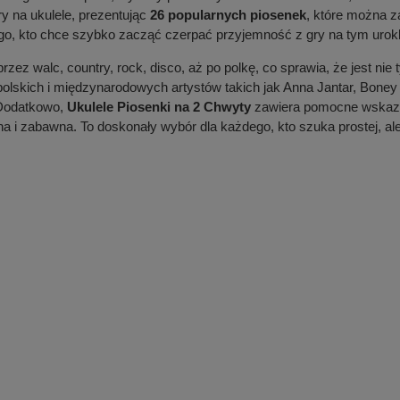
ry na ukulele, prezentując
26 popularnych piosenek
, które można z
go, kto chce szybko zacząć czerpać przyjemność z gry na tym urok
zez walc, country, rock, disco, aż po polkę, co sprawia, że jest nie
lskich i międzynarodowych artystów takich jak Anna Jantar, Boney M
 Dodatkowo,
Ukulele Piosenki na 2 Chwyty
zawiera pomocne wskazó
wna i zabawna. To doskonały wybór dla każdego, kto szuka prostej, a