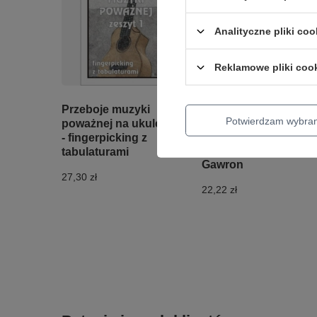
Analityczne pliki coo
Reklamowe pliki coo
Przeboje muzyki
Potwierdzam wybra
Ukulele ogniskowe -
poważnej na ukulele
śpiewnik
- fingerpicking z
młodzieżowy Robert
tabulaturami
Gawron
27,30 zł
22,22 zł