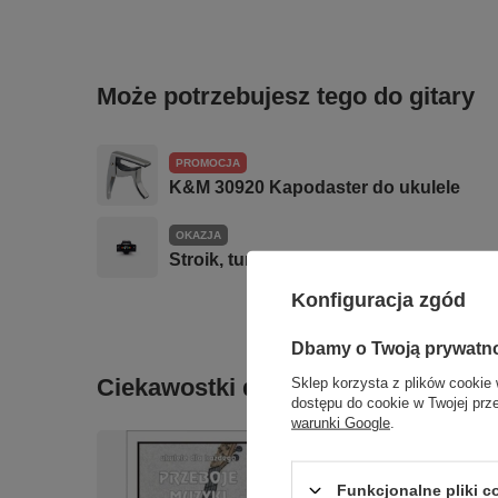
Może potrzebujesz tego do gitary
PROMOCJA
K&M 30920 Kapodaster do ukulele
OKAZJA
Stroik, tuner PW-CT-22 D'addario gitara
Konfiguracja zgód
Dbamy o Twoją prywatn
Ciekawostki do gitary
Sklep korzysta z plików cookie 
dostępu do cookie w Twojej prz
warunki Google
.
Funkcjonalne pliki 