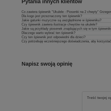
Pytania innych klientów
Co zawiera śpiewnik "Ukulele - Piosenki na 2 chwyty" Grzego
Dla kogo jest przeznaczony ten śpiewnik?
Jakie gatunki muzyczne są uwzględnione w śpiewniku?
Czy śpiewnik zawiera ilustracje chwytów na ukulele?
Jakie są przykłady piosenek znajdujących się w tym śpiewnik
Dlaczego warto wybrać ten śpiewnik?
Czy ten śpiewnik jest odpowiedni dla dzieci?
Czy potrzebuję wcześniejszego doświadczenia, aby korzystać
Napisz swoją opinię
Treść twojej op