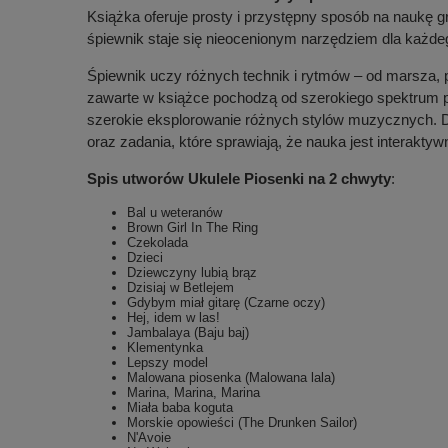
Książka oferuje prosty i przystępny sposób na naukę g
śpiewnik staje się nieocenionym narzędziem dla każde
Śpiewnik uczy różnych technik i rytmów – od marsza, pr
zawarte w książce pochodzą od szerokiego spektrum po
szerokie eksplorowanie różnych stylów muzycznych.
oraz zadania, które sprawiają, że nauka jest interakty
Spis utworów Ukulele Piosenki na 2 chwyty
:
Bal u weteranów
Brown Girl In The Ring
Czekolada
Dzieci
Dziewczyny lubią brąz
Dzisiaj w Betlejem
Gdybym miał gitarę (Czarne oczy)
Hej, idem w las!
Jambalaya (Baju baj)
Klementynka
Lepszy model
Malowana piosenka (Malowana lala)
Marina, Marina, Marina
Miała baba koguta
Morskie opowieści (The Drunken Sailor)
N'Avoie