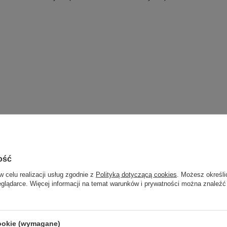
, ukulele
ość
w celu realizacji usług zgodnie z
Polityką dotyczącą cookies
. Możesz określi
eglądarce. Więcej informacji na temat warunków i prywatności można znaleźć
cookie (wymagane)