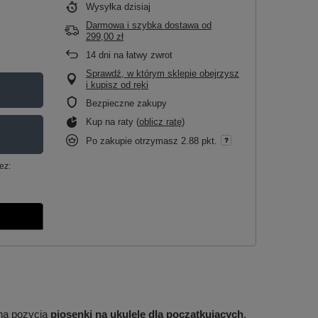
Wysyłka
dzisiaj
Darmowa i szybka dostawa
od
299,00 zł
14
dni na łatwy zwrot
Sprawdź, w którym sklepie obejrzysz
i kupisz od ręki
Bezpieczne zakupy
Kup na raty (
oblicz ratę
)
Po zakupie otrzymasz
2.88 pkt.
ez:
na pozycja
piosenki na ukulele dla początkujących
.