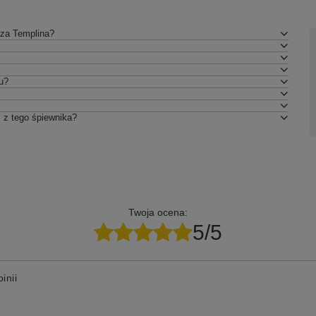
rza Templina?
u?
 z tego śpiewnika?
Twoja ocena:
5/5
inii