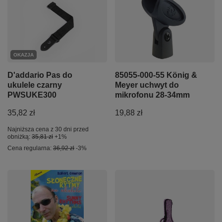
OKAZJA
D'addario Pas do
85055-000-55 König &
ukulele czarny
Meyer uchwyt do
PWSUKE300
mikrofonu 28-34mm
35,82 zł
19,88 zł
Najniższa cena z 30 dni przed
obniżką:
35,81 zł
+1%
Cena regularna:
36,92 zł
-3%