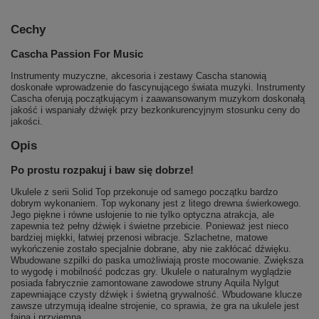
Cechy
Cascha Passion For Music
Instrumenty muzyczne, akcesoria i zestawy Cascha stanowią
doskonałe wprowadzenie do fascynującego świata muzyki. Instrumenty
Cascha oferują początkującym i zaawansowanym muzykom doskonałą
jakość i wspaniały dźwięk przy bezkonkurencyjnym stosunku ceny do
jakości.
Opis
Po prostu rozpakuj i baw się dobrze!
Ukulele z serii Solid Top przekonuje od samego początku bardzo
dobrym wykonaniem. Top wykonany jest z litego drewna świerkowego.
Jego piękne i równe usłojenie to nie tylko optyczna atrakcja, ale
zapewnia też pełny dźwięk i świetne przebicie. Ponieważ jest nieco
bardziej miękki, łatwiej przenosi wibracje. Szlachetne, matowe
wykończenie zostało specjalnie dobrane, aby nie zakłócać dźwięku.
Wbudowane szpilki do paska umożliwiają proste mocowanie. Zwiększa
to wygodę i mobilność podczas gry. Ukulele o naturalnym wyglądzie
posiada fabrycznie zamontowane zawodowe struny Aquila Nylgut
zapewniające czysty dźwięk i świetną grywalność. Wbudowane klucze
zawsze utrzymują idealne strojenie, co sprawia, że gra na ukulele jest
fajna i przyjemna.