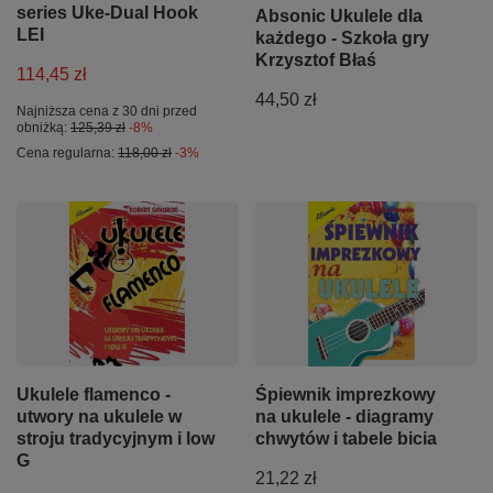
series Uke-Dual Hook
Absonic Ukulele dla
LEI
każdego - Szkoła gry
Krzysztof Błaś
114,45 zł
44,50 zł
Najniższa cena z 30 dni przed
obniżką:
125,39 zł
-8%
Cena regularna:
118,00 zł
-3%
Ukulele flamenco -
Śpiewnik imprezkowy
utwory na ukulele w
na ukulele - diagramy
stroju tradycyjnym i low
chwytów i tabele bicia
G
21,22 zł