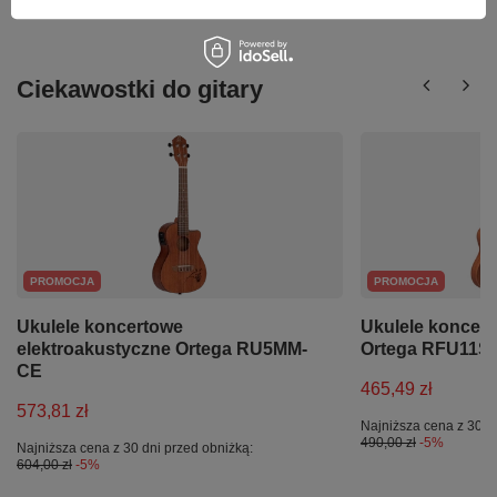
Ciekawostki do gitary
PROMOCJA
PROMOCJA
Ukulele koncertowe
Ukulele koncer
elektroakustyczne Ortega RU5MM-
Ortega RFU11S
CE
465,49 zł
573,81 zł
Najniższa cena z 30 d
490,00 zł
-5%
Najniższa cena z 30 dni przed obniżką:
604,00 zł
-5%