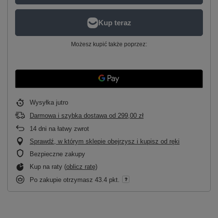
Możesz kupić także poprzez:
Wysyłka
jutro
Darmowa i szybka dostawa
od
299,00 zł
14
dni na łatwy zwrot
Sprawdź, w którym sklepie obejrzysz i kupisz od ręki
Bezpieczne zakupy
Kup na raty (
oblicz ratę
)
Po zakupie otrzymasz
43.4 pkt.