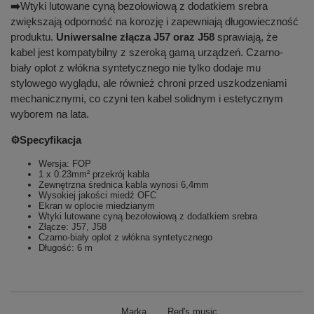
➡️
Wtyki lutowane cyną bezołowiową z dodatkiem srebra
zwiększają odporność na korozję i zapewniają długowieczność
produktu.
Uniwersalne złącza J57 oraz J58
sprawiają, że
kabel jest kompatybilny z szeroką gamą urządzeń. Czarno-
biały oplot z włókna syntetycznego nie tylko dodaje mu
stylowego wyglądu, ale również chroni przed uszkodzeniami
mechanicznymi, co czyni ten kabel solidnym i estetycznym
wyborem na lata.
⚙️Specyfikacja
Wersja: FOP
1 x 0.23mm² przekrój kabla
Zewnętrzna średnica kabla wynosi 6,4mm
Wysokiej jakości miedź OFC
Ekran w oplocie miedzianym
Wtyki lutowane cyną bezołowiową z dodatkiem srebra
Złącze: J57, J58
Czarno-biały oplot z włókna syntetycznego
Długość: 6 m
Marka
Red's music