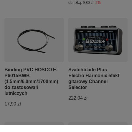
obniżką:
9,80 zł
-2%
Binding PVC HOSCO F-
Switchblade Plus
P6015BWB
Electro Harmonix efekt
(1.5mm/6.0mm/1700mm)
gitarowy Channel
do zastosowań
Selector
lutniczych
222,04 zł
17,90 zł