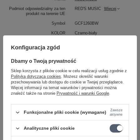
Podmiot odpowiedzialny za ten
RED'S MUSIC
Więcej
produkt na terenie UE
Symbol
GCF1260BW
KOLOR
Czarno-biały
Konfiguracja zgód
WYMIARY
Dbamy o Twoją prywatność
DŁUGOŚĆ
6m
Sklep korzysta z plików cookie w celu realizacji usług zgodnie z
Polityką dotyczącą cookies
. Możesz określić warunki
PRZEKRÓJ KABLA
1x0.23mm²
przechowywania lub dostępu do cookie w Twojej przeglądarce.
WTYKI
Prosty i kątowy
Więcej informacji na temat warunków i prywatności można
znaleźć także na stronie
Prywatność i warunki Google
.
KATEGORIA
KABLE
MODEL
Red's music gcf12
Zawsze
Funkcjonalne pliki cookie (wymagane)
aktywne
Parametry bezpieczeństwa
Parametry bezpieczeństwa
Analityczne pliki cookie