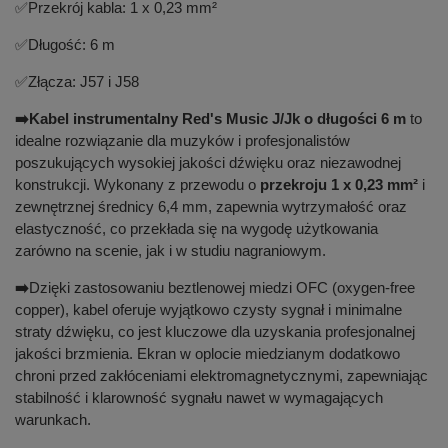
✅
Przekrój kabla: 1 x 0,23 mm²
✅
Długość: 6 m
✅
Złącza: J57 i J58
➡️
Kabel instrumentalny Red's Music J/Jk o długości 6 m
to
idealne rozwiązanie dla muzyków i profesjonalistów
poszukujących wysokiej jakości dźwięku oraz niezawodnej
konstrukcji. Wykonany z przewodu o
przekroju 1 x 0,23 mm²
i
zewnętrznej średnicy 6,4 mm, zapewnia wytrzymałość oraz
elastyczność, co przekłada się na wygodę użytkowania
zarówno na scenie, jak i w studiu nagraniowym.
➡️
Dzięki zastosowaniu beztlenowej miedzi OFC (oxygen-free
copper), kabel oferuje wyjątkowo czysty sygnał i minimalne
straty dźwięku, co jest kluczowe dla uzyskania profesjonalnej
jakości brzmienia. Ekran w oplocie miedzianym dodatkowo
chroni przed zakłóceniami elektromagnetycznymi, zapewniając
stabilność i klarowność sygnału nawet w wymagających
warunkach.