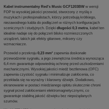
Kabel instrumentalny Red's Music GCF1203BW
w wersji
FOP to wysokiej jakości przewód, stworzony z myślą o
muzykach i profesjonalistach, którzy potrzebują krótkiego,
niezawodnego kabla do podłączeń w różnych konfiguracjach
scenicznych i studyjnych. Dzięki
długości 0,3 metra
, kabel ten
idealnie nadaje się do połączeń blisko rozmieszczonych
urządzeń, takich jak efekty gitarowe, miksery czy
wzmacniacze.
Przewód o przekroju
0,23 mm²
zapewnia doskonałe
przewodzenie sygnału, a jego zewnętrzna średnica wynosząca
6,4 mm gwarantuje odpowiednią ochronę przed uszkodzeniami
mechanicznymi. Wysokiej jakości miedź beztlenowa (OFC)
zapewnia czystość sygnału i minimalizuje zakłócenia, co
przekłada się na wyraźny i klarowny dźwięk. Dodatkowo,
ekranowanie w postaci miedzianego oplotu skutecznie chroni
sygnał przed zakłóceniami elektromagnetycznymi, co
gwarantuje stabilną jakość dźwięku bez niepożądanych
szumów.