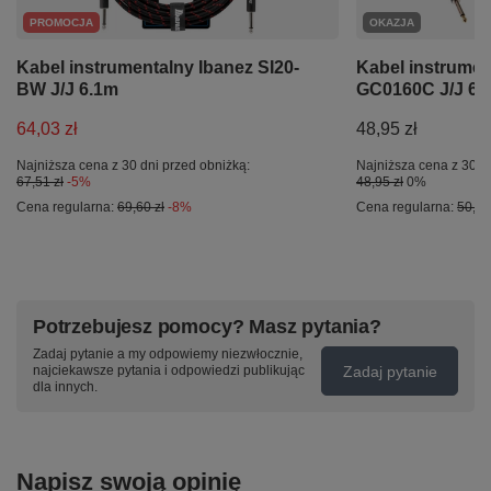
PROMOCJA
OKAZJA
Kabel instrumentalny Ibanez SI20-
Kabel instrumen
BW J/J 6.1m
GC0160C J/J 6
64,03 zł
48,95 zł
Najniższa cena z 30 dni przed obniżką:
Najniższa cena z 30 d
67,51 zł
-5%
48,95 zł
0%
Cena regularna:
69,60 zł
-8%
Cena regularna:
50,47
Potrzebujesz pomocy? Masz pytania?
Zadaj pytanie a my odpowiemy niezwłocznie,
Zadaj pytanie
najciekawsze pytania i odpowiedzi publikując
dla innych.
Napisz swoją opinię