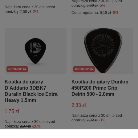
Najniższa cena z 30 dni przed
obniżką:
5,99 zł
-5%
Najniższa cena z 30 dni przed
obniżką:
2,68 zł
-2%
Cena regularna:
6,18 zł
-8%
PROMOCJA
PROMOCJA
Kostka do gitary
Kostka do gitary Dunlop
D'Addario 3DBK7
450P200 Prime Grip
Duralin Black Ice Extra
Delrin 500 - 2.0mm
Heavy 1,5mm
2,83 zł
1,75 zł
Najniższa cena z 30 dni przed
obniżką:
2,92 zł
-3%
Najniższa cena z 30 dni przed
obniżką:
2,37 zł
-26%
Cena regularna:
1,80 zł
-3%