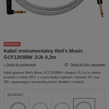
PROMOCJA
Kabel instrumentalny Red's Music
GCF1203BW J/Jk 0,3m
+ Dodaj do porównania
Dodaj do listy zakupowej
Kabel gitarowy Red's Music GCF1203BW o długości 0,3 m to solidny
przewód z miedzi OFC, z czarno-białym oplotem i wtykami J57 oraz
J58, zapewniający niezawodną jakość dźwięku i trwałość.
DŁUGOŚĆ