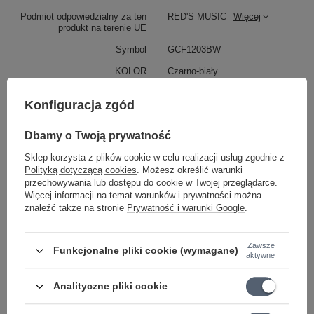
Podmiot odpowiedzialny za ten
RED'S MUSIC
Więcej
produkt na terenie UE
Symbol
GCF1203BW
KOLOR
Czarno-biały
Konfiguracja zgód
WYMIARY
Dbamy o Twoją prywatność
DŁUGOŚĆ
30cm
Sklep korzysta z plików cookie w celu realizacji usług zgodnie z
Polityką dotyczącą cookies
. Możesz określić warunki
PRZEKRÓJ KABLA
1x0.23mm²
przechowywania lub dostępu do cookie w Twojej przeglądarce.
KATEGORIA
KABLE
Więcej informacji na temat warunków i prywatności można
znaleźć także na stronie
Prywatność i warunki Google
.
WTYKI
Prosty i kątowy
MODEL
Red's music gcf12
Zawsze
Funkcjonalne pliki cookie (wymagane)
aktywne
Parametry bezpieczeństwa
Parametry bezpieczeństwa
Analityczne pliki cookie
Może potrzebujesz tego do gitary