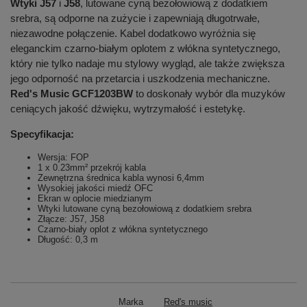
Wtyki J57
i
J58
, lutowane cyną bezołowiową z dodatkiem
srebra, są odporne na zużycie i zapewniają długotrwałe,
niezawodne połączenie. Kabel dodatkowo wyróżnia się
eleganckim czarno-białym oplotem z włókna syntetycznego,
który nie tylko nadaje mu stylowy wygląd, ale także zwiększa
jego odporność na przetarcia i uszkodzenia mechaniczne.
Red's Music GCF1203BW
to doskonały wybór dla muzyków
ceniących jakość dźwięku, wytrzymałość i estetykę.
Specyfikacja:
Wersja: FOP
1 x 0.23mm² przekrój kabla
Zewnętrzna średnica kabla wynosi 6,4mm
Wysokiej jakości miedź OFC
Ekran w oplocie miedzianym
Wtyki lutowane cyną bezołowiową z dodatkiem srebra
Złącze: J57, J58
Czarno-biały oplot z włókna syntetycznego
Długość: 0,3 m
Marka
Red's music