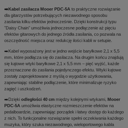
➡️
Kabel zasilacza Mooer PDC-5A
to praktyczne rozwiązanie
dla gitarzystów potrzebujących niezawodnego sposobu
zasilania kilku efektów jednocześnie. Dzięki konstrukcji typu
"Daisy Chain" umożliwia jednoczesne podłączenie aż pięciu
efektów gitarowych do jednego źródła zasilania, co pozwala na
oszczędność miejsca oraz redukcję ilości kabli w setupie.
➡️
Kabel wyposażony jest w jedno wejście baryłkowe 2,1 x 5,5
mm, które podłącza się do zasilacza. Na drugim końcu znajdują
się kątowe wtyki baryłkowe 2,1 x 5,5 mm – pięć wyjść, każde
przeznaczone do zasilania pojedynczego efektu. Wtyki kątowe
zostały zaprojektowane z myślą o wygodzie użytkowania,
zapewniając stabilne podłączenie, które minimalizuje ryzyko
zagięć i uszkodzeń.
➡️
Dzięki
odległości 40 cm
między kolejnymi wtykami,
Mooer
PDC-5A
umożliwia elastyczne rozmieszczenie efektów na
pedalboardzie, zapewniając porządek i łatwy dostęp do każdego
z nich. To funkcjonalne rozwiązanie spełni oczekiwania każdego
muzyka, który szuka niezawodnego, wieloportowego kabla