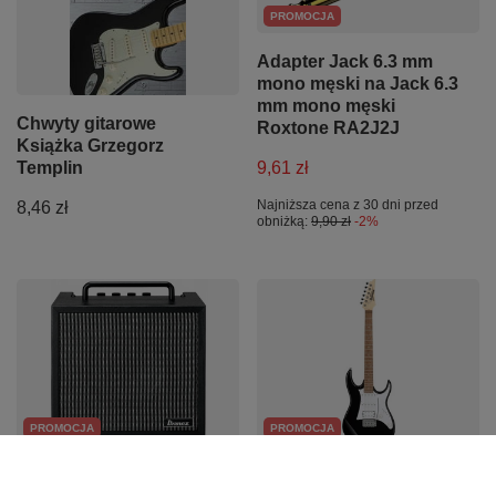
PROMOCJA
Adapter Jack 6.3 mm
mono męski na Jack 6.3
mm mono męski
Chwyty gitarowe
Roxtone RA2J2J
Książka Grzegorz
9,61 zł
Templin
Najniższa cena z 30 dni przed
8,46 zł
obniżką:
9,90 zł
-2%
PROMOCJA
PROMOCJA
Wzmacniacz gitarowy
Gitara elektryczna
combo 10W Ibanez
Ibanez GRX40-BKN GIO