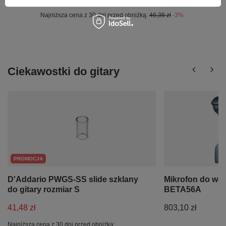
44,97 zł
Najniższa cena z 30 dni przed obniżką:
46,36 zł
-3%
Ciekawostki do gitary
PROMOCJA
D'Addario PWGS-SS slide szklany
Mikrofon do we
do gitary rozmiar S
BETA56A
41,48 zł
803,10 zł
Najniższa cena z 30 dni przed obniżką: