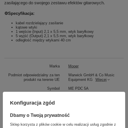
zasilającego do swojego zestawu efektów gitarowych.
⚙️Specyfikacja:
kabel rozdzielający zasilanie
kątowe wtyki
1 wejście (Input) 2,1 x 5,5 mm, wtyk baryłkowy
5 wyjść (Output) 2,1 x 5,5 mm, wtyk baryłkowy
odległość między wtykami 40 cm
Marka
Mooer
Podmiot odpowiedzialny za ten
Warwick GmbH & Co Music
produkt na terenie UE
Equipment KG
Więcej
Symbol
ME PDC 5A
Parametry bezpieczeństwa
Parametry bezpieczeństwa
Konfiguracja zgód
Dbamy o Twoją prywatność
Może potrzebujesz tego do gitary
Sklep korzysta z plików cookie w celu realizacji usług zgodnie z