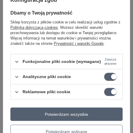
Konfiguracja zgód
Może potrzebujesz tego do gitary
Dbamy o Twoją prywatność
PROMOCJA
Sklep korzysta z plików cookie w celu realizacji usług zgodnie z
Dunlop 6554 Lemon Oil Fretboard Preparat do
Polityką dotyczącą cookies
. Możesz określić warunki
przechowywania lub dostępu do cookie w Twojej przeglądarce.
czyszczenia i konserwacji podstrunnicy
Więcej informacji na temat warunków i prywatności można
39,36 zł
znaleźć także na stronie
Prywatność i warunki Google
.
Najniższa cena z 30 dni przed obniżką:
40,58 zł
-3%
PROMOCJA
Zawsze
Funkcjonalne pliki cookie (wymagane)
aktywne
Pas do gitary Richter Raw V Nappa czarny
skórzany
Analityczne pliki cookie
413,62 zł
Najniższa cena z 30 dni przed obniżką:
426,42 zł
-3%
Reklamowe pliki cookie
PROMOCJA
D'Addario Elastic Cable Ties, do kabli i
przewodów zasilających o średnicy 1/4" 10 szt
Potwierdzam wszystkie
44,97 zł
Najniższa cena z 30 dni przed obniżką:
46,36 zł
-3%
Potwierdzam wybrane