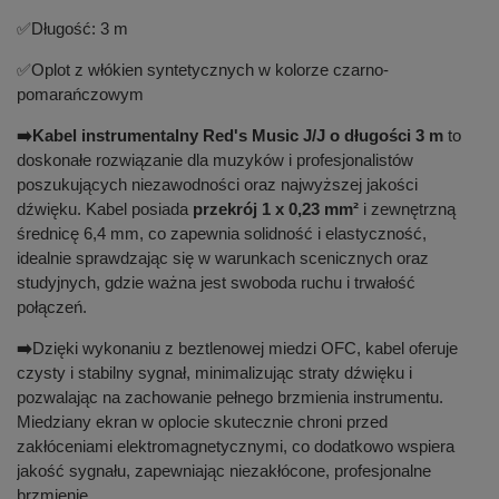
✅
Długość: 3 m
✅
Oplot z włókien syntetycznych w kolorze czarno-
pomarańczowym
➡️
Kabel instrumentalny Red's Music J/J o długości 3 m
to
doskonałe rozwiązanie dla muzyków i profesjonalistów
poszukujących niezawodności oraz najwyższej jakości
dźwięku. Kabel posiada
przekrój 1 x 0,23 mm²
i zewnętrzną
średnicę 6,4 mm, co zapewnia solidność i elastyczność,
idealnie sprawdzając się w warunkach scenicznych oraz
studyjnych, gdzie ważna jest swoboda ruchu i trwałość
połączeń.
➡️
Dzięki wykonaniu z beztlenowej miedzi OFC, kabel oferuje
czysty i stabilny sygnał, minimalizując straty dźwięku i
pozwalając na zachowanie pełnego brzmienia instrumentu.
Miedziany ekran w oplocie skutecznie chroni przed
zakłóceniami elektromagnetycznymi, co dodatkowo wspiera
jakość sygnału, zapewniając niezakłócone, profesjonalne
brzmienie.