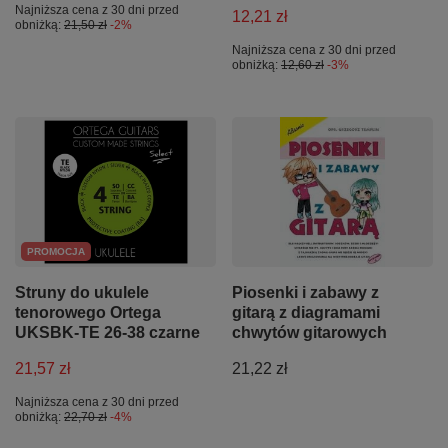
Najniższa cena z 30 dni przed
12,21 zł
obniżką:
21,50 zł
-2%
Najniższa cena z 30 dni przed
obniżką:
12,60 zł
-3%
PROMOCJA
Struny do ukulele
Piosenki i zabawy z
tenorowego Ortega
gitarą z diagramami
UKSBK-TE 26-38 czarne
chwytów gitarowych
21,57 zł
21,22 zł
Najniższa cena z 30 dni przed
obniżką:
22,70 zł
-4%