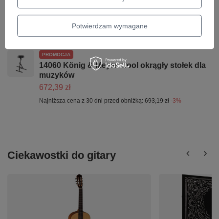
PROMOCJA
K&M 17680 Memphis 10 statyw do gitary
128,04 zł
Potwierdzam wymagane
Najniższa cena z 30 dni przed obniżką:
132,00 zł
-3%
PROMOCJA
14060 König & Meyer stool okrągły stołek dla
muzyków
672,39 zł
Najniższa cena z 30 dni przed obniżką:
693,19 zł
-3%
Ciekawostki do gitary