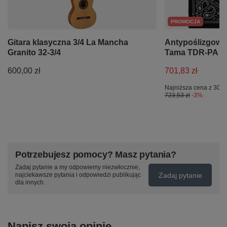
PROMOCJA
Gitara klasyczna 3/4 La Mancha
Antypoślizgowa
Granito 32-3/4
Tama TDR-PA Pa
600,00 zł
701,83 zł
Najniższa cena z 30 d
723,53 zł
-3%
Potrzebujesz pomocy? Masz pytania?
Zadaj pytanie a my odpowiemy niezwłocznie,
Zadaj pytanie
najciekawsze pytania i odpowiedzi publikując
dla innych.
Napisz swoją opinię