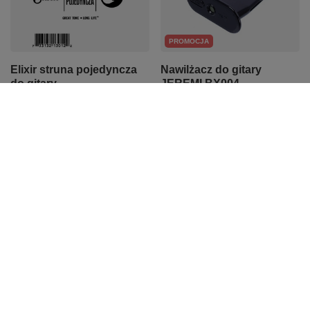
PROMOCJA
Elixir struna pojedyncza
Nawilżacz do gitary
do gitary
JEREMI BX004
akustycznej/elektrycznej
9,70 zł
.017 13017 PL017
Najniższa cena z 30 dni przed
8,50 zł
obniżką:
10,00 zł
-3%
Z naszego bloga