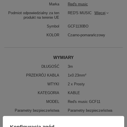
Marka
Red's music
Podmiot odpowiedzialny za ten
RED'S MUSIC
Więcej
produkt na terenie UE
Symbol
GCF1130BO
KOLOR
Czarno-pomarańczowy
WYMIARY
DŁUGOŚĆ
3m
PRZEKRÓJ KABLA
1x0.23mm²
WTYKI
2 x Prosty
KATEGORIA
KABLE
MODEL
Red's music GCF11
Parametry bezpieczeństwa
Parametry bezpieczeństwa