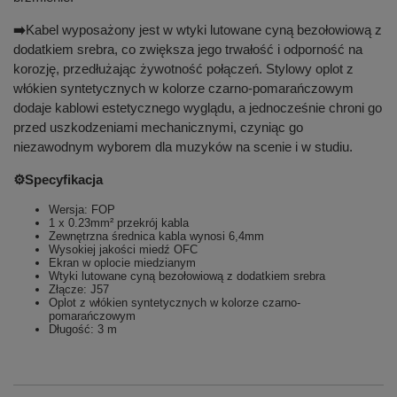
➡️
Kabel wyposażony jest w wtyki lutowane cyną bezołowiową z
dodatkiem srebra, co zwiększa jego trwałość i odporność na
korozję, przedłużając żywotność połączeń. Stylowy oplot z
włókien syntetycznych w kolorze czarno-pomarańczowym
dodaje kablowi estetycznego wyglądu, a jednocześnie chroni go
przed uszkodzeniami mechanicznymi, czyniąc go
niezawodnym wyborem dla muzyków na scenie i w studiu.
⚙️Specyfikacja
Wersja: FOP
1 x 0.23mm² przekrój kabla
Zewnętrzna średnica kabla wynosi 6,4mm
Wysokiej jakości miedź OFC
Ekran w oplocie miedzianym
Wtyki lutowane cyną bezołowiową z dodatkiem srebra
Złącze: J57
Oplot z włókien syntetycznych w kolorze czarno-
pomarańczowym
Długość: 3 m