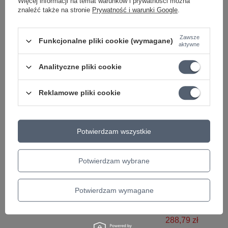
Więcej informacji na temat warunków i prywatności można
Ukulele Set
znaleźć także na stronie
Prywatność i warunki Google
.
33,00 zł
Zawsze
Funkcjonalne pliki cookie (wymagane)
aktywne
Analityczne pliki cookie
Ciekawostki do gitary
Reklamowe pliki cookie
Potwierdzam wszystkie
Potwierdzam wybrane
PROMOCJA
Mikrofon pojemnościowy Shure
Zestaw ukulele
Potwierdzam wymagane
MV5-DIG szary USB i Lightning
K2-MAH Keiki 
akcesoriami
557,00 zł
288,79 zł