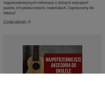
najpotrzebniejszych informacji o różnych rodzajach
pasów, ich producentach, materiałach. Zapraszamy do
lektury!
Czytaj więcej
Najpotrzebniejsze akcesoria do ukulele: jakie warto