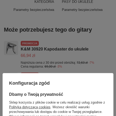
KATEGORIA
PASY DO UKULELE
Parametry bezpieczeństwa
Parametry bezpieczeństwa
Może potrzebujesz tego do gitary
PROMOCJA
K&M 30920 Kapodaster do ukulele
66,94 zł
Najniższa cena z 30 dni przed obniżką:
72,63 zł
-7%
Cena regularna:
69,00 zł
-3%
PROMOCJA
K&M 17595-000-55 statyw do ukulele lub
Konfiguracja zgód
skrzypiec
60,15 zł
Dbamy o Twoją prywatność
Najniższa cena z 30 dni przed obniżką:
64,55 zł
-6%
Sklep korzysta z plików cookie w celu realizacji usług zgodnie z
Cena regularna:
62,00 zł
-3%
Polityką dotyczącą cookies
. Możesz określić warunki
D'Addario EJ65C struny do ukulele CONCERT
przechowywania lub dostępu do cookie w Twojej przeglądarce.