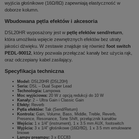
wyjścia głośnikowe (16Ω/8Ω) zapewniają elastyczność w
doborze kolumn.
Wbudowana pętla efektów i akcesoria
DSL20HR wyposażony jest w
pętlę efektów send/return
,
która umożliwia wpięcie zewnętrznych efektów bez utraty
jakości dźwięku. W zestawie znajduje się również
foot switch
PEDL-90012
, który pozwala przełączać kanały bez użycia rąk,
oraz odczepiany kabel zasilający.
Specyfikacja techniczna
Model:
DSL20HR (DSL20H)
Seria:
DSL – Dual Super Lead
Technologia:
Lampowa
Moc wyjściowa:
20 W z opcją redukcji do 10 W
Kanały:
2 – Ultra Gain i Classic Gain
Efekty:
Reverb
Pętla efektów:
Tak (Send/Return)
Kontrola:
Gain, Volume, Bass, Middle, Treble, Reverb,
Presence, Resonance, Tone Shift, przełącznik kanałów
Wejścia:
1 x 1/4” (instrument), 1 x 3.5 mm AUX, footswitch
Wyjścia:
3 x 1/4” głośnikowe (16Ω/8Ω), 1 x 3.5 mm emulowane
liniowe
Lampy preampu:
3 x ECC83