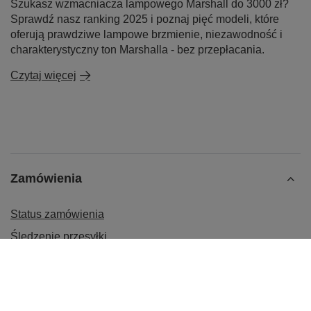
Szukasz wzmacniacza lampowego Marshall do 3000 zł?
Sprawdź nasz ranking 2025 i poznaj pięć modeli, które
oferują prawdziwe lampowe brzmienie, niezawodność i
charakterystyczny ton Marshalla - bez przepłacania.
Czytaj więcej
Zamówienia
Status zamówienia
Śledzenie przesyłki
Chcę zareklamować produkt
Chcę odstąpić od umowy
Chcę wymienić produkt