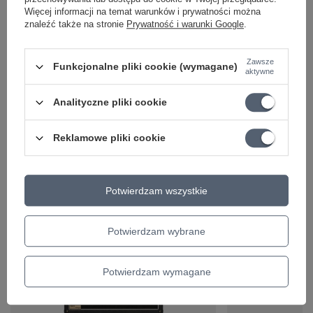
produkt na terenie UE
Więcej informacji na temat warunków i prywatności można
Symbol
L0960184
znaleźć także na stronie
Prywatność i warunki Google
.
MOC
20W
Zawsze
Funkcjonalne pliki cookie (wymagane)
FOOTSWITCH
Tak
aktywne
EFEKTY
Tak
Analityczne pliki cookie
WEJŚCIA
2
Parametry bezpieczeństwa
Parametry bezpieczeństwa
Reklamowe pliki cookie
Ciekawostki do gitary
Potwierdzam wszystkie
Potwierdzam wybrane
Potwierdzam wymagane