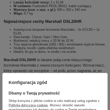
Lampy końcówki mocy:
2 x EL34
W zestawie:
Footswitch PEDL-90012, kabel zasilający
Wymiary (szer. x wys. x gł.):
500 x 250 x 240 mm
Waga:
9,7 kg
Najważniejsze cechy Marshall DSL20HR
Autentyczne lampowe brzmienie Marshalla – 3x ECC83 + 2x
EL34.
Dwa kanały: Classic Gain i Ultra Gain.
Możliwość redukcji mocy z 20 W do 10 W.
Trzy wyjścia głośnikowe (16Ω / 8Ω) i emulowane wyjście liniowe.
Studyjny reverb i pętla efektów send/return.
Idealny do gry w domu, w studiu i na scenie.
Marshall DSL20HR
to idealne połączenie klasycznego
brzmienia Marshalla z nowoczesnymi funkcjami. Wzmacniacz,
który sprawdzi się wszędzie – od prób, przez nagrania, aż po
występy na żywo.
Konfiguracja zgód
Dbamy o Twoją prywatność
Marka
Marshall
Sklep korzysta z plików cookie w celu realizacji usług zgodnie z
Polityką dotyczącą cookies
. Możesz określić warunki
Podmiot odpowiedzialny za ten
Lauda Central Europe
Więcej
przechowywania lub dostępu do cookie w Twojej przeglądarce.