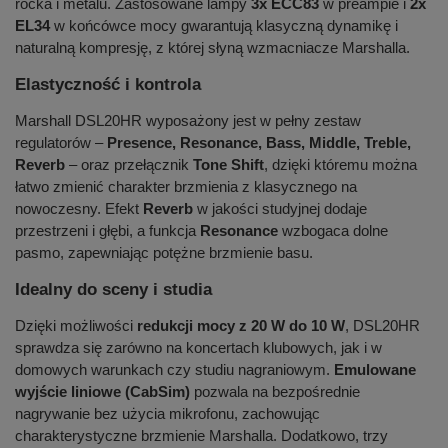
rocka i metalu. Zastosowane lampy
3x ECC83
w preampie i
2x
EL34
w końcówce mocy gwarantują klasyczną dynamikę i
naturalną kompresję, z której słyną wzmacniacze Marshalla.
Elastyczność i kontrola
Marshall DSL20HR wyposażony jest w pełny zestaw
regulatorów –
Presence, Resonance, Bass, Middle, Treble,
Reverb
– oraz przełącznik
Tone Shift
, dzięki któremu można
łatwo zmienić charakter brzmienia z klasycznego na
nowoczesny. Efekt
Reverb
w jakości studyjnej dodaje
przestrzeni i głębi, a funkcja
Resonance
wzbogaca dolne
pasmo, zapewniając potężne brzmienie basu.
Idealny do sceny i studia
Dzięki możliwości
redukcji mocy z 20 W do 10 W
, DSL20HR
sprawdza się zarówno na koncertach klubowych, jak i w
domowych warunkach czy studiu nagraniowym.
Emulowane
wyjście liniowe (CabSim)
pozwala na bezpośrednie
nagrywanie bez użycia mikrofonu, zachowując
charakterystyczne brzmienie Marshalla. Dodatkowo, trzy