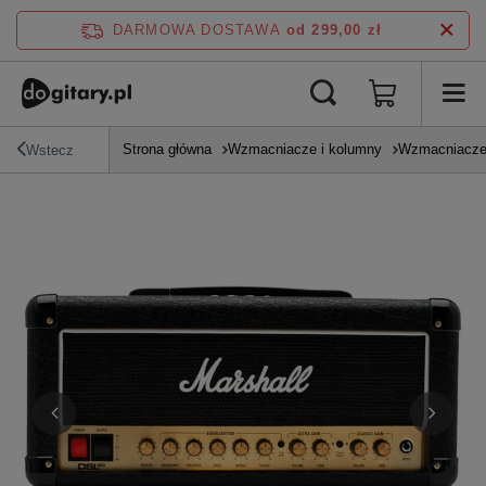
DARMOWA DOSTAWA
od 299,00 zł
Strona główna
Wzmacniacze i kolumny
Wzmacniacze
Wstecz