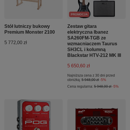
PROMOCJA
Stół lutniczy bukowy
Zestaw gitara
Premium Monster 2100
elektryczna Ibanez
SA260FM-TGB ze
5 772,00 zł
wzmacniaczem Taurus
SH3CL i kolumną
Blackstar HTV-212 MK III
5 650,60 zł
Najniższa cena z 30 dni przed
obniżką:
5 948,00 zł
-5%
Cena regularna:
5 948,00 zł
-5%