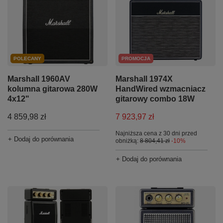
POLECANY
PROMOCJA
Marshall 1960AV
Marshall 1974X
kolumna gitarowa 280W
HandWired wzmacniacz
4x12"
gitarowy combo 18W
4 859,98 zł
7 923,97 zł
Najniższa cena z 30 dni przed
+ Dodaj do porównania
obniżką:
8 804,41 zł
-10%
+ Dodaj do porównania