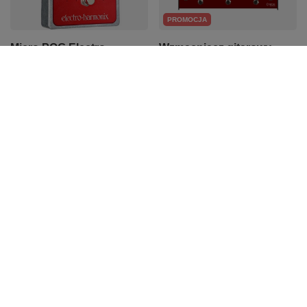
PROMOCJA
Micro POG Electro
Wzmacniacz gitarowy
Harmonix efekt gitarowy
lampowy 200W Stomp-
Polyphonic Octave
Head 6.CE Taurus
Generator Oktawer
2 625,47 zł
899,82 zł
Najniższa cena z 30 dni przed
obniżką:
2 990,00 zł
-12%
Cena regularna:
2 990,00 zł
-12%
PROMOCJA
Zestaw gitara
Harmonijka ustna