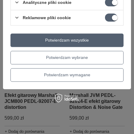
distortion re-issue
głowa lampowa 20W
Analityczne pliki cookie
695,30 zł
2 235,00 zł
Reklamowe pliki cookie
+ Dodaj do porównania
+ Dodaj do porównania
Potwierdzam wszystkie
Potwierdzam wybrane
Potwierdzam wymagane
Efekt gitarowy Marshall
Marshall JVM PEDL-
JCM800 PEDL-92007-E
92014-E efekt gitarowy
distortion
Distortion & Noise Gate
599,00 zł
599,00 zł
+ Dodaj do porównania
+ Dodaj do porównania