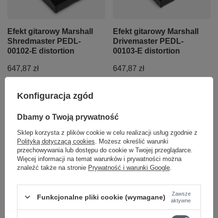
Efekt gitarowy Marshall
Efekt gitarowy Marshall
Shredmaster PEDL-
Drivemaster PEDL-
00102-E distortion
00103-E distortion
647,87 zł
647,87 zł
+ Dodaj do porównania
+ Dodaj do porównania
Konfiguracja zgód
Dbamy o Twoją prywatność
Sklep korzysta z plików cookie w celu realizacji usług zgodnie z
Polityką dotyczącą cookies
. Możesz określić warunki
przechowywania lub dostępu do cookie w Twojej przeglądarce.
Więcej informacji na temat warunków i prywatności można
znaleźć także na stronie
Prywatność i warunki Google
.
Zawsze
Funkcjonalne pliki cookie (wymagane)
aktywne
Efekt gitarowy Marshall
Wzmacniacz lampowy
Guv'nor PEDL-00101-E
Marshall Origin20H