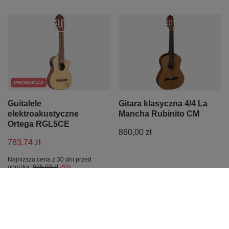
PROMOCJA
Guitalele
Gitara klasyczna 4/4 La
elektroakustyczne
Mancha Rubinito CM
Ortega RGL5CE
860,00 zł
783,74 zł
Najniższa cena z 30 dni przed
obniżką:
825,00 zł
-5%
Z naszego bloga