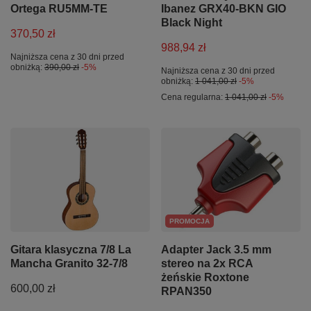
Ortega RU5MM-TE
Ibanez GRX40-BKN GIO
Black Night
370,50 zł
988,94 zł
Najniższa cena z 30 dni przed
obniżką:
390,00 zł
-5%
Najniższa cena z 30 dni przed
obniżką:
1 041,00 zł
-5%
Cena regularna:
1 041,00 zł
-5%
PROMOCJA
Gitara klasyczna 7/8 La
Adapter Jack 3.5 mm
Mancha Granito 32-7/8
stereo na 2x RCA
żeńskie Roxtone
600,00 zł
RPAN350