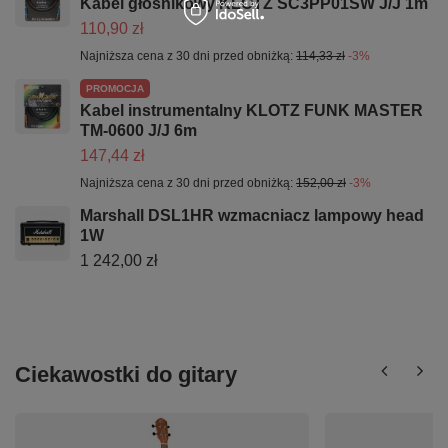
Kabel głośnikowy KLOTZ SC3PP01SW J/J 1m
110,90 zł
Najniższa cena z 30 dni przed obniżką:
114,33 zł
-3%
PROMOCJA
Kabel instrumentalny KLOTZ FUNK MASTER
TM-0600 J/J 6m
147,44 zł
Najniższa cena z 30 dni przed obniżką:
152,00 zł
-3%
Marshall DSL1HR wzmacniacz lampowy head
1W
1 242,00 zł
Ciekawostki do gitary