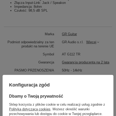
Złącza Input-Link: Jack / Speakon
Impedancja: 8ohm
Czułość: 98,5 dB SPL
Marka
GR Guitar
Podmiot odpowiedzialny za ten
GR Audio s.r.l.
Więcej
produkt na terenie UE
Symbol
AT G112 TR
Gwarancja
Gwarancja producenta na 2 lata
PASMO PRZENOSZENIA
50Hz - 14kHz
MOC
100W
Konfiguracja zgód
ROZMIAR GŁOŚNIKA
12''
LICZBA GŁOŚNIKÓW
1
Dbamy o Twoją prywatność
EFEKTYWNOŚĆ
98,5 dB
Sklep korzysta z plików cookie w celu realizacji usług zgodnie z
Polityką dotyczącą cookies
. Możesz określić warunki
KATEGORIA
KOLUMNA GITAROWA
przechowywania lub dostępu do cookie w Twojej przeglądarce.