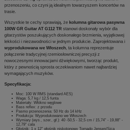
przenoszeniu, co czyni ją idealnym towarzyszem koncertów na
trasie.
Wszystkie te cechy sprawiają, że
kolumna gitarowa pasywna
100W GR Guitar AT G112 TR
stanowi doskonały wybór dla
gitarzystów poszukujących doskonałego brzmienia, wyjątkowej
lekkości i niezawodności w jednym produkcie. Zaprojektowana i
wyprodukowana we Włoszech
, ta kolumna reprezentuje
połączenie tradycyjnej rzemiosłowniczej precyzji z
nowoczesnymi innowacjami dźwiękowymi, tworząc produkt,
który z pewnością sprosta oczekiwaniom nawet najbardziej
wymagających muzyków.
Specyfikacja:
Moc: 100 W RMS (standard AES)
Waga: 5,7 kg / 12,5 funta
Materiały: Włókno węglowe
Bass reflex: z przodu
Pasmo przenoszenia: 50 Hz do 14 kHz
Produkcja: Wyprodukowano we Włoszech
Wymiary (wys., szer., gł.): 40 -50,5 - 32,5 cm / 15,74" - 19,88" -
12,79" cala
Głośnik: 1 x 12" głośnik niskotonowy Tornado Jensen/Sica