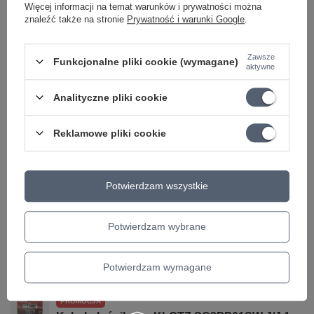
Więcej informacji na temat warunków i prywatności można
Parametry bezpieczeństwa
Parametry bezpieczeństwa
znaleźć także na stronie
Prywatność i warunki Google
.
Zawsze
Funkcjonalne pliki cookie (wymagane)
GWARANCJA PRODUCENTA NA 2 LATA
aktywne
Producent gwarantuje naprawę lub wymianę sprzętu do 24
Analityczne pliki cookie
miesięcy od daty zakupu. Skontaktuj się ze sklepem za
pośrednictwem formularza reklamacji aby
zamówić kuriera który
odbierze sprzęt z Twojego domu.
Reklamowe pliki cookie
Może potrzebujesz tego do gitary
Potwierdzam wszystkie
PROMOCJA
Potwierdzam wybrane
Kabel instrumentalny vintage KLOTZ VIN-0300
J/J 3m
78,93 zł
Potwierdzam wymagane
Najniższa cena z 30 dni przed obniżką:
81,37 zł
-3%
PROMOCJA