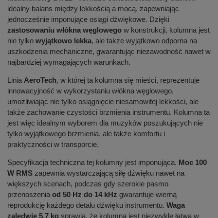
idealny balans między lekkością a mocą, zapewniając
jednocześnie imponujące osiągi dźwiękowe. Dzięki
zastosowaniu włókna węglowego
w konstrukcji, kolumna jest
nie tylko
wyjątkowo lekka
, ale także wyjątkowo odporna na
uszkodzenia mechaniczne, gwarantując niezawodność nawet w
najbardziej wymagających warunkach.
Linia
AeroTech
, w której ta kolumna się mieści, reprezentuje
innowacyjność w wykorzystaniu włókna węglowego,
umożliwiając nie tylko osiągnięcie niesamowitej lekkości, ale
także zachowanie czystości brzmienia instrumentu. Kolumna ta
jest więc idealnym wyborem dla muzyków poszukujących nie
tylko wyjątkowego brzmienia, ale także komfortu i
praktyczności w transporcie.
Specyfikacja techniczna tej kolumny jest imponująca.
Moc 100
W RMS
zapewnia wystarczającą siłę dźwięku nawet na
większych scenach, podczas gdy szerokie pasmo
przenoszenia
od 50 Hz do 14 kHz
gwarantuje wierną
reprodukcję każdego detalu dźwięku instrumentu.
Waga
zaledwie 5,7 kg
sprawia, że kolumna jest niezwykle łatwa w