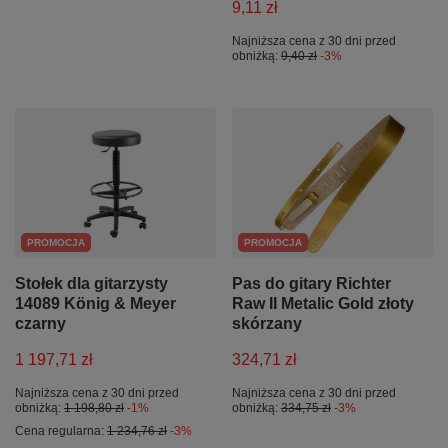
9,11 zł
Najniższa cena z 30 dni przed
obniżką:
9,40 zł
-3%
PROMOCJA
PROMOCJA
Stołek dla gitarzysty
Pas do gitary Richter
14089 König & Meyer
Raw II Metalic Gold złoty
czarny
skórzany
1 197,71 zł
324,71 zł
Najniższa cena z 30 dni przed
Najniższa cena z 30 dni przed
obniżką:
1 198,80 zł
-1%
obniżką:
334,75 zł
-3%
Cena regularna:
1 234,76 zł
-3%