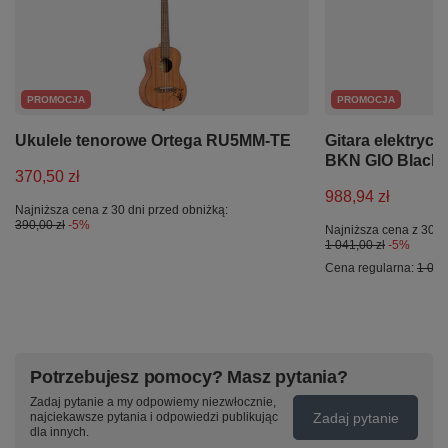
PROMOCJA
PROMOCJA
Ukulele tenorowe Ortega RU5MM-TE
Gitara elektryc
BKN GIO Black 
370,50 zł
988,94 zł
Najniższa cena z 30 dni przed obniżką:
390,00 zł
-5%
Najniższa cena z 30 d
1 041,00 zł
-5%
Cena regularna:
1 041
Potrzebujesz pomocy? Masz pytania?
Zadaj pytanie a my odpowiemy niezwłocznie,
Zadaj pytanie
najciekawsze pytania i odpowiedzi publikując
dla innych.