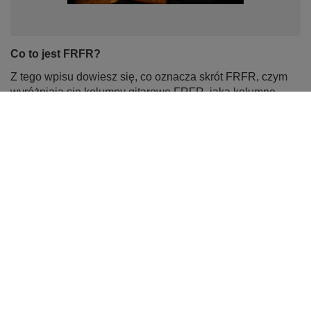
Co to jest FRFR?
Z tego wpisu dowiesz się, co oznacza skrót FRFR, czym
wyróżniają się kolumny gitarowe FRFR, jaką kolumnę
gitarową do gitary akustycznej kupić oraz co to jest
kolumna gitarowa aktywna. Zapraszamy do lektury.
Czytaj więcej