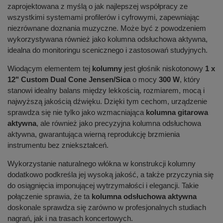
zaprojektowana z myślą o jak najlepszej współpracy ze
wszystkimi systemami profilerów i cyfrowymi, zapewniając
niezrównane doznania muzyczne. Może być z powodzeniem
wykorzystywana również jako kolumna odsłuchowa aktywna,
idealna do monitoringu scenicznego i zastosowań studyjnych.
Wiodącym elementem tej
kolumny
jest głośnik niskotonowy
1 x
12" Custom Dual Cone Jensen/Sica
o mocy
300 W
, który
stanowi idealny balans między lekkością, rozmiarem, mocą i
najwyższą jakością dźwięku. Dzięki tym cechom, urządzenie
sprawdza się nie tylko jako wzmacniająca
kolumna gitarowa
aktywna
, ale również jako precyzyjna kolumna odsłuchowa
aktywna, gwarantująca wierną reprodukcję brzmienia
instrumentu bez zniekształceń.
Wykorzystanie naturalnego włókna w konstrukcji kolumny
dodatkowo podkreśla jej wysoką jakość, a także przyczynia się
do osiągnięcia imponującej wytrzymałości i elegancji. Takie
połączenie sprawia, że ta
kolumna odsłuchowa aktywna
doskonale sprawdza się zarówno w profesjonalnych studiach
nagrań, jak i na trasach koncertowych.