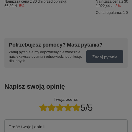
Najniższa cena z 30 dni przed obniżką:
Najniższa cena z 30 d
56,80 zł
-5%
1 022,44 zł
-3%
Cena regularna:
1 022
Potrzebujesz pomocy? Masz pytania?
Zadaj pytanie a my odpowiemy niezwłocznie,
Zadaj pytanie
najciekawsze pytania i odpowiedzi publikując
dla innych.
Napisz swoją opinię
Twoja ocena:
5/5
Treść twojej opinii