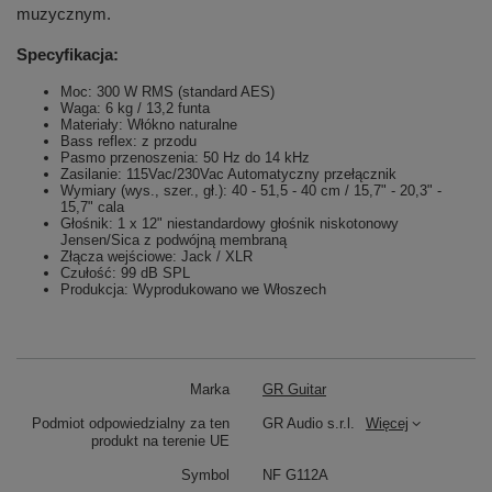
muzycznym.
Specyfikacja:
Moc: 300 W RMS (standard AES)
Waga: 6 kg / 13,2 funta
Materiały: Włókno naturalne
Bass reflex: z przodu
Pasmo przenoszenia: 50 Hz do 14 kHz
Zasilanie: 115Vac/230Vac Automatyczny przełącznik
Wymiary (wys., szer., gł.): 40 - 51,5 - 40 cm / 15,7" - 20,3" -
15,7" cala
Głośnik: 1 x 12" niestandardowy głośnik niskotonowy
Jensen/Sica z podwójną membraną
Złącza wejściowe: Jack / XLR
Czułość: 99 dB SPL
Produkcja: Wyprodukowano we Włoszech
Marka
GR Guitar
Podmiot odpowiedzialny za ten
GR Audio s.r.l.
Więcej
produkt na terenie UE
Symbol
NF G112A