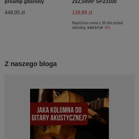
preamp gitarowy
2x2,5mm² SP23100
448,05 zł
138,88 zł
Najniższa cena z 30 dni przed
obniżką:
143,17 zł
-3%
Z naszego bloga