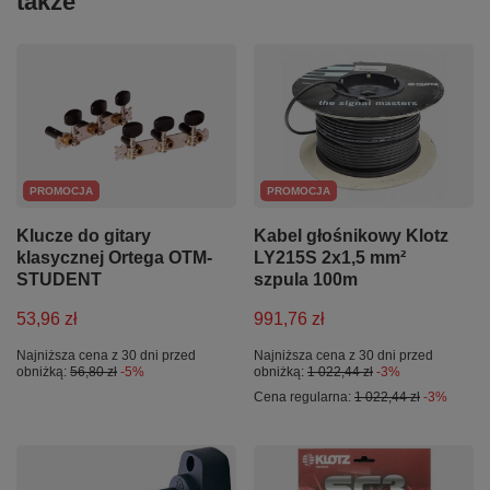
także
PROMOCJA
PROMOCJA
Klucze do gitary
Kabel głośnikowy Klotz
klasycznej Ortega OTM-
LY215S 2x1,5 mm²
STUDENT
szpula 100m
53,96 zł
991,76 zł
Najniższa cena z 30 dni przed
Najniższa cena z 30 dni przed
obniżką:
56,80 zł
-5%
obniżką:
1 022,44 zł
-3%
Cena regularna:
1 022,44 zł
-3%