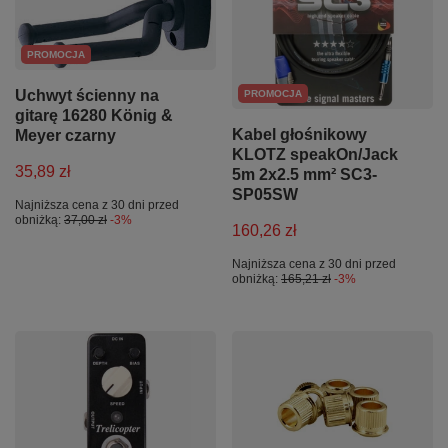
PROMOCJA
Uchwyt ścienny na
PROMOCJA
gitarę 16280 König &
Kabel głośnikowy
Meyer czarny
KLOTZ speakOn/Jack
35,89 zł
5m 2x2.5 mm² SC3-
SP05SW
Najniższa cena z 30 dni przed
obniżką:
37,00 zł
-3%
160,26 zł
Najniższa cena z 30 dni przed
obniżką:
165,21 zł
-3%