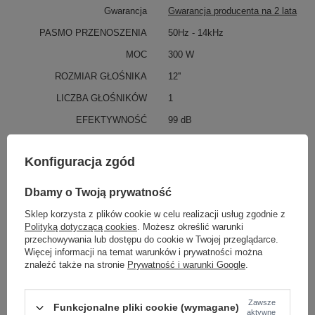
Gwarancja
Gwarancja producenta na 2 lata
PASMO PRZENOSZENIA
50Hz - 14kHz
MOC
300 W
ROZMIAR GŁOŚNIKA
12''
LICZBA GŁOŚNIKÓW
1
EFEKTYWNOŚĆ
99 dB
KATEGORIA
KOLUMNA GITAROWA
Konfiguracja zgód
Parametry bezpieczeństwa
Parametry bezpieczeństwa
Dbamy o Twoją prywatność
Sklep korzysta z plików cookie w celu realizacji usług zgodnie z
GWARANCJA PRODUCENTA NA 2 LATA
Polityką dotyczącą cookies
. Możesz określić warunki
przechowywania lub dostępu do cookie w Twojej przeglądarce.
Producent gwarantuje naprawę lub wymianę sprzętu do 24
Więcej informacji na temat warunków i prywatności można
miesięcy od daty zakupu. Skontaktuj się ze sklepem za
znaleźć także na stronie
Prywatność i warunki Google
.
pośrednictwem formularza reklamacji aby
zamówić kuriera który
odbierze sprzęt z Twojego domu.
Zawsze
Funkcjonalne pliki cookie (wymagane)
aktywne