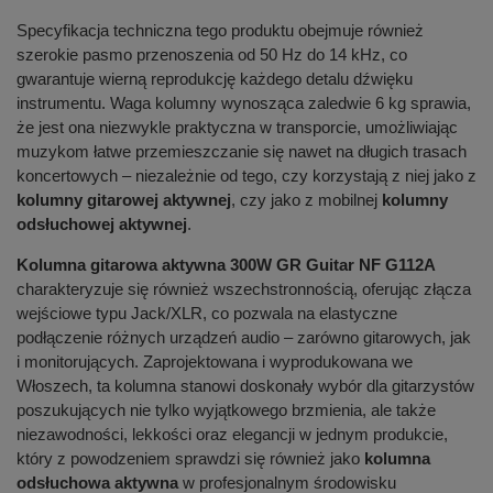
Specyfikacja techniczna tego produktu obejmuje również
szerokie pasmo przenoszenia od 50 Hz do 14 kHz, co
gwarantuje wierną reprodukcję każdego detalu dźwięku
instrumentu. Waga kolumny wynosząca zaledwie 6 kg sprawia,
że jest ona niezwykle praktyczna w transporcie, umożliwiając
muzykom łatwe przemieszczanie się nawet na długich trasach
koncertowych – niezależnie od tego, czy korzystają z niej jako z
kolumny gitarowej aktywnej
, czy jako z mobilnej
kolumny
odsłuchowej aktywnej
.
Kolumna gitarowa aktywna 300W GR Guitar NF G112A
charakteryzuje się również wszechstronnością, oferując złącza
wejściowe typu Jack/XLR, co pozwala na elastyczne
podłączenie różnych urządzeń audio – zarówno gitarowych, jak
i monitorujących. Zaprojektowana i wyprodukowana we
Włoszech, ta kolumna stanowi doskonały wybór dla gitarzystów
poszukujących nie tylko wyjątkowego brzmienia, ale także
niezawodności, lekkości oraz elegancji w jednym produkcie,
który z powodzeniem sprawdzi się również jako
kolumna
odsłuchowa aktywna
w profesjonalnym środowisku