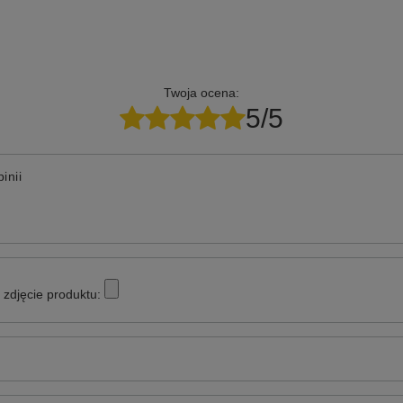
Twoja ocena:
5/5
inii
zdjęcie produktu: