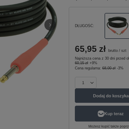
DŁUGOŚĆ
65,95 zł
brutto
/
szt
Najniższa cena z 30 dni przed o
60,15 zł
+9%
Cena regularna:
68,00 zł
-3%
Dodaj do koszyka
Możesz kupić także poprz