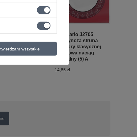
rmonijka ustna
D'Addario J2705
ydel Blues
pojedyncza struna
ssion Steel E
do gitary klasycznej
twierdzam wszystkie
nylonowa naciąg
4,00 zł
normalny (5) A
14,85 zł
nie