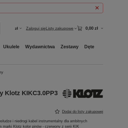
0,00 zł
zł
Zaloguj się
Listy zakupowe
Ukulele
Wydawnictwa
Zestawy
Dęte
ny
ny Klotz KIKC3.0PP3
Dodaj do listy zakupowej
słudze i niedrogi kabel instrumentalny dla ambitnych
arki Klotz kolor pinów - czerwony z serii KIK