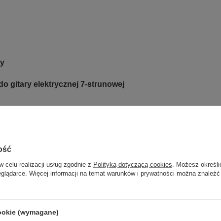
ry
o gitary elektrycznej 7-strunowej
ość
w celu realizacji usług zgodnie z
Polityką dotyczącą cookies
. Możesz określi
eglądarce. Więcej informacji na temat warunków i prywatności można znaleźć
cookie (wymagane)