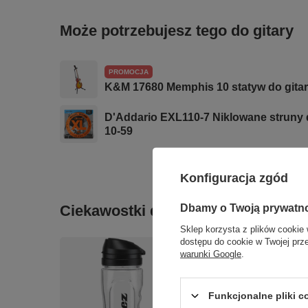
Może potrzebujesz tego do gitary
PROMOCJA
K&M 17680 Memphis 10 statyw do gita
D'Addario EXL110-7 Niklowane struny d
10-59
Konfiguracja zgód
Dbamy o Twoją prywatn
Ciekawostki do gitary
Sklep korzysta z plików cookie 
dostępu do cookie w Twojej prz
warunki Google
.
Funkcjonalne pliki 