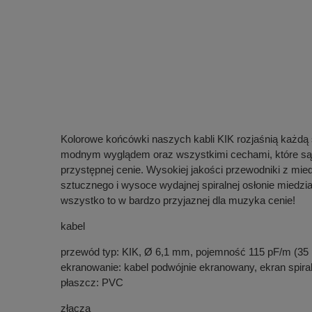
Kolorowe końcówki naszych kabli KIK rozjaśnią każdą sz
modnym wyglądem oraz wszystkimi cechami, które są ch
przystępnej cenie. Wysokiej jakości przewodniki z mi
sztucznego i wysoce wydajnej spiralnej osłonie miedzi
wszystko to w bardzo przyjaznej dla muzyka cenie!
kabel
przewód typ: KIK, Ø 6,1 mm, pojemność 115 pF/m (35 p
ekranowanie: kabel podwójnie ekranowany, ekran spira
płaszcz: PVC
złącza