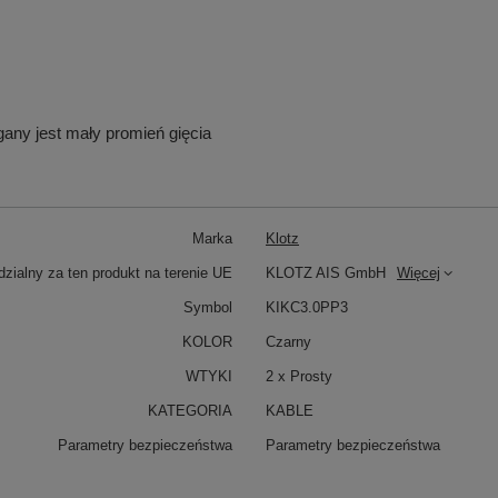
gany jest mały promień gięcia
Marka
Klotz
zialny za ten produkt na terenie UE
KLOTZ AIS GmbH
Więcej
Symbol
KIKC3.0PP3
KOLOR
Czarny
WTYKI
2 x Prosty
KATEGORIA
KABLE
Parametry bezpieczeństwa
Parametry bezpieczeństwa