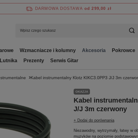
DARMOWA DOSTAWA
od 299,00 zł
tarowe
Wzmacniacze i kolumny
Akcesoria
Pokrowce
 Lutnika
Prezenty
Serwis Gitar
nstrumentalne
Kabel instrumentalny Klotz KIKC3.0PP3 J/J 3m czerwo
OKAZJA
Kabel instrumental
J/J 3m czerwony
+ Dodaj do porównania
Niezawodny, wytrzymały, łatwy w ob
muzyków na poziomie podstawowym m