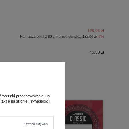
128,04 zł
Najniższa cena z 30 dni przed obniżką:
132,00 zł
-3%
45,30 zł
ć warunki przechowywania lub
 także na stronie
Prywatność i
Zawsze aktywne