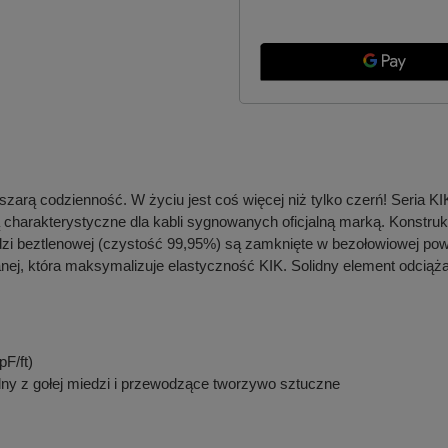
arą codzienność. W życiu jest coś więcej niż tylko czerń! Seria KIK
arakterystyczne dla kabli sygnowanych oficjalną marką. Konstrukcj
edzi beztlenowej (czystość 99,95%) są zamknięte w bezołowiowej p
anej, która maksymalizuje elastyczność KIK. Solidny element odciąża
F/ft)
lny z gołej miedzi i przewodzące tworzywo sztuczne