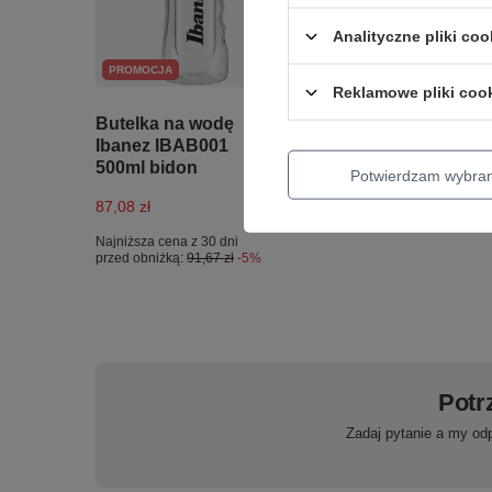
Analityczne pliki coo
PROMOCJA
Reklamowe pliki coo
Butelka na wodę
Efekt gitarowy G-
Ibanez IBAB001
Lab Dual Reverb
500ml bidon
DR-3
Potwierdzam wybra
87,08 zł
999,00 zł
Najniższa cena z 30 dni
przed obniżką:
91,67 zł
-5%
Potr
Zadaj pytanie a my od