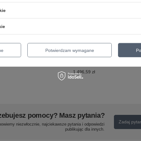
kie
kie
Harmonijka ustna
PreSonus Quantum
Ha
Seydel 1847
ES 4 Interfejs audio
Se
Lightning Bb
USB-C cztery
Se
ne
Potwierdzam wymagane
Po
wejścia
514,00 zł
22
mikrofonowe
1 496,59 zł
zebujesz pomocy? Masz pytania?
Zadaj pyta
powiemy niezwłocznie, najciekawsze pytania i odpowiedzi
publikując dla innych.