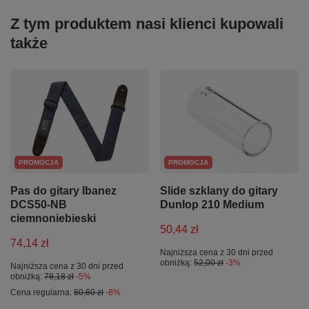
Z tym produktem nasi klienci kupowali
także
PROMOCJA
PROMOCJA
Pas do gitary Ibanez
Slide szklany do gitary
DCS50-NB
Dunlop 210 Medium
ciemnoniebieski
50,44 zł
74,14 zł
Najniższa cena z 30 dni przed
obniżką:
52,00 zł
-3%
Najniższa cena z 30 dni przed
obniżką:
78,18 zł
-5%
Cena regularna:
80,60 zł
-8%