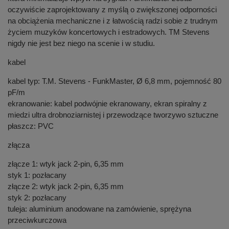
oczywiście zaprojektowany z myślą o zwiększonej odporności
na obciążenia mechaniczne i z łatwością radzi sobie z trudnym
życiem muzyków koncertowych i estradowych. TM Stevens
nigdy nie jest bez niego na scenie i w studiu.
kabel
kabel typ: T.M. Stevens - FunkMaster, Ø 6,8 mm, pojemność 80
pF/m
ekranowanie: kabel podwójnie ekranowany, ekran spiralny z
miedzi ultra drobnoziarnistej i przewodzące tworzywo sztuczne
płaszcz: PVC
złącza
złącze 1: wtyk jack 2-pin, 6,35 mm
styk 1: pozłacany
złącze 2: wtyk jack 2-pin, 6,35 mm
styk 2: pozłacany
tuleja: aluminium anodowane na zamówienie, sprężyna
przeciwkurczowa