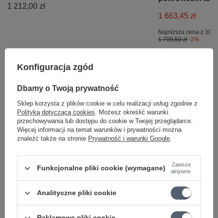
1 212,00 zł
1 663,45 zł
Najniższa cena z 30 d
1 700,50 zł
-2%
Cena regularna:
1 751
Konfiguracja zgód
Dbamy o Twoją prywatność
Potrzebujesz pomocy? Masz pytania?
Sklep korzysta z plików cookie w celu realizacji usług zgodnie z
Polityką dotyczącą cookies
. Możesz określić warunki
Zadaj pytanie a my odpowiemy niezwłocznie,
przechowywania lub dostępu do cookie w Twojej przeglądarce.
Zadaj pytanie
najciekawsze pytania i odpowiedzi publikując
Więcej informacji na temat warunków i prywatności można
dla innych.
znaleźć także na stronie
Prywatność i warunki Google
.
Zawsze
Funkcjonalne pliki cookie (wymagane)
Napisz swoją opinię
aktywne
Analityczne pliki cookie
Twoja ocena:
5/5
Reklamowe pliki cookie