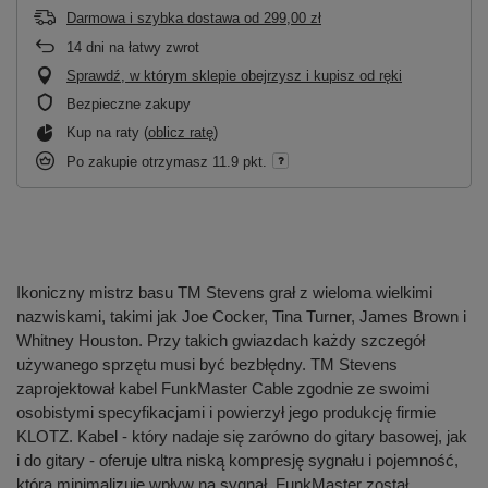
Darmowa i szybka dostawa
od
299,00 zł
14
dni na łatwy zwrot
Sprawdź, w którym sklepie obejrzysz i kupisz od ręki
Bezpieczne zakupy
Kup na raty (
oblicz ratę
)
Po zakupie otrzymasz
11.9 pkt.
Ikoniczny mistrz basu TM Stevens grał z wieloma wielkimi
nazwiskami, takimi jak Joe Cocker, Tina Turner, James Brown i
Whitney Houston. Przy takich gwiazdach każdy szczegół
używanego sprzętu musi być bezbłędny. TM Stevens
zaprojektował kabel FunkMaster Cable zgodnie ze swoimi
osobistymi specyfikacjami i powierzył jego produkcję firmie
KLOTZ. Kabel - który nadaje się zarówno do gitary basowej, jak
i do gitary - oferuje ultra niską kompresję sygnału i pojemność,
która minimalizuje wpływ na sygnał. FunkMaster został