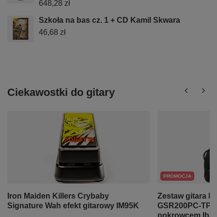
648,28 zł
Szkoła na bas cz. 1 + CD Kamil Skwara
46,68 zł
Ciekawostki do gitary
PROMOCJA
Iron Maiden Killers Crybaby
Zestaw gitara b
Signature Wah efekt gitarowy IM95K
GSR200PC-TPB
pokrowcem Iba