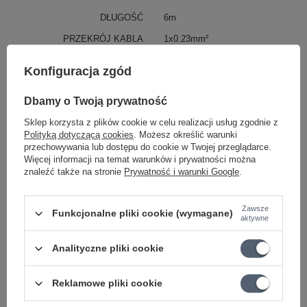
DŁUGOŚĆ
6m
PRZEKRÓJ KABLA
1x0.23mm²
KATEGORIA
KABLE
Konfiguracja zgód
WTYKI
2 x Prosty
Dbamy o Twoją prywatność
Parametry bezpieczeństwa
Parametry bezpieczeństwa
Sklep korzysta z plików cookie w celu realizacji usług zgodnie z
Polityką dotyczącą cookies
. Możesz określić warunki
przechowywania lub dostępu do cookie w Twojej przeglądarce.
Może potrzebujesz tego do gitary
Więcej informacji na temat warunków i prywatności można
znaleźć także na stronie
Prywatność i warunki Google
.
PROMOCJA
Dunlop 6554 Lemon Oil Fretboard Preparat do
Zawsze
Funkcjonalne pliki cookie (wymagane)
aktywne
czyszczenia i konserwacji podstrunnicy
39,36 zł
Analityczne pliki cookie
Najniższa cena z 30 dni przed obniżką:
40,58 zł
-3%
PROMOCJA
Reklamowe pliki cookie
Pas do gitary Richter Raw V Nappa czarny