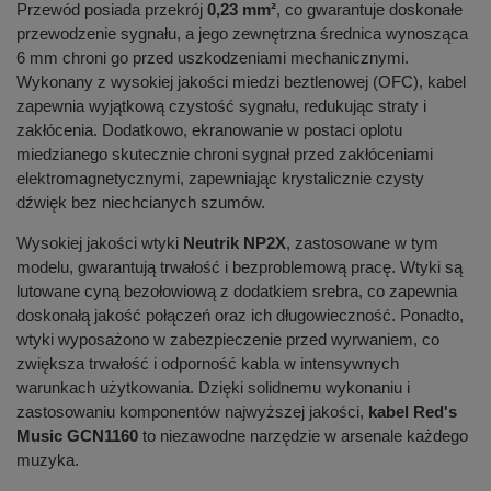
Przewód posiada przekrój
0,23 mm²
, co gwarantuje doskonałe
przewodzenie sygnału, a jego zewnętrzna średnica wynosząca
6 mm chroni go przed uszkodzeniami mechanicznymi.
Wykonany z wysokiej jakości miedzi beztlenowej (OFC), kabel
zapewnia wyjątkową czystość sygnału, redukując straty i
zakłócenia. Dodatkowo, ekranowanie w postaci oplotu
miedzianego skutecznie chroni sygnał przed zakłóceniami
elektromagnetycznymi, zapewniając krystalicznie czysty
dźwięk bez niechcianych szumów.
Wysokiej jakości wtyki
Neutrik NP2X
, zastosowane w tym
modelu, gwarantują trwałość i bezproblemową pracę. Wtyki są
lutowane cyną bezołowiową z dodatkiem srebra, co zapewnia
doskonałą jakość połączeń oraz ich długowieczność. Ponadto,
wtyki wyposażono w zabezpieczenie przed wyrwaniem, co
zwiększa trwałość i odporność kabla w intensywnych
warunkach użytkowania. Dzięki solidnemu wykonaniu i
zastosowaniu komponentów najwyższej jakości,
kabel Red's
Music GCN1160
to niezawodne narzędzie w arsenale każdego
muzyka.