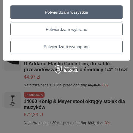
skórzany
413,62 zł
Potwierdzam wszystkie
Najniższa cena z 30 dni przed obniżką:
426,42 zł
-3%
PROMOCJA
Potwierdzam wybrane
K&M 17680 Memphis 10 statyw do gitary
128,04 zł
Potwierdzam wymagane
Najniższa cena z 30 dni przed obniżką:
132,00 zł
-3%
PROMOCJA
D'Addario Elastic Cable Ties, do kabli i
przewodów zasilających o średnicy 1/4" 10 szt
44,97 zł
Najniższa cena z 30 dni przed obniżką:
46,36 zł
-3%
PROMOCJA
14060 König & Meyer stool okrągły stołek dla
muzyków
672,39 zł
Najniższa cena z 30 dni przed obniżką:
693,19 zł
-3%