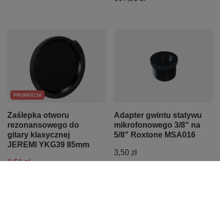
PROMOCJA
Zaślepka otworu
Adapter gwintu statywu
rezonansowego do
mikrofonowego 3/8" na
gitary klasycznej
5/8" Roxtone MSA016
JEREMI YKG39 85mm
3,50 zł
9,51 zł
Najniższa cena z 30 dni przed
obniżką:
9,80 zł
-2%