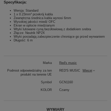
Specyfikacja:
Wersja: Standard
1 x 0.23mm² przekrój kabla
Zewnętrzna średnica kabla wynosi 6mm
Wysokiej jakości miedź OFC
Ekran w oplocie miedzianym
Wtyki lutowane cyną bezołowiową z dodatkiem srebra
Złącze: Neutrik NP2X
Wtyki posiadają zabezpieczenie chroniące go przed wyrwaniem
Długość: 6 m
Marka
Red's music
Podmiot odpowiedzialny za ten
RED'S MUSIC
Więcej
produkt na terenie UE
Symbol
GCN1160
KOLOR
Czarny
WYMIARY