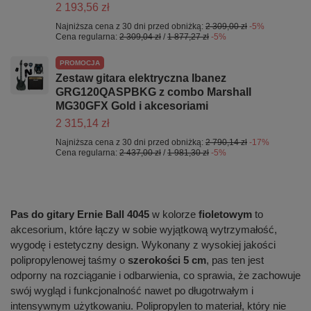
2 193,56 zł
Najniższa cena z 30 dni przed obniżką:
2 309,00 zł
-5%
Cena regularna:
2 309,04 zł
/
1 877,27 zł
-5%
PROMOCJA
Zestaw gitara elektryczna Ibanez
GRG120QASPBKG z combo Marshall
MG30GFX Gold i akcesoriami
2 315,14 zł
Najniższa cena z 30 dni przed obniżką:
2 790,14 zł
-17%
Cena regularna:
2 437,00 zł
/
1 981,30 zł
-5%
Pas do gitary Ernie Ball 4045
w kolorze
fioletowym
to
akcesorium, które łączy w sobie wyjątkową wytrzymałość,
wygodę i estetyczny design. Wykonany z wysokiej jakości
polipropylenowej taśmy o
szerokości 5 cm
, pas ten jest
odporny na rozciąganie i odbarwienia, co sprawia, że zachowuje
swój wygląd i funkcjonalność nawet po długotrwałym i
intensywnym użytkowaniu. Polipropylen to materiał, który nie