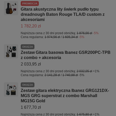
PROMOCJA
Gitara akustyczna lity świerk pudło typu
dreadnough Baton Rouge TLA/D custom z
akcesoriami
1 782,20 zł
Najniższa cena z 30 dni przed obniżką:
1 876,00 zł
-5%
Cena regularna:
1 974,56 zł
/
1 605,34 zł
-5%
OKAZJA
Zestaw Gitara basowa Ibanez GSR200PC-TPB
z combo + akcesoria
2 033,95 zł
Najniższa cena z 30 dni przed obniżką:
2 032,05 zł
+1%
Cena regularna:
2 141,28 zł
/
1 740,88 zł
-5%
OKAZJA
Zestaw gitara elektryczna Ibanez GRG121DX-
MGS GRG superstrat z combo Marshall
MG15G Gold
1 677,70 zł
Najniższa cena z 30 dni przed obniżką:
1 675,80 zł
+1%