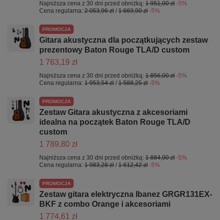
Najniższa cena z 30 dni przed obniżką:
1 951,00 zł
-5%
Cena regularna:
2 053,96 zł
/
1 669,90 zł
-5%
PROMOCJA
Gitara akustyczna dla początkujących zestaw
prezentowy Baton Rouge TLA/D custom
1 763,19 zł
Najniższa cena z 30 dni przed obniżką:
1 856,00 zł
-5%
Cena regularna:
1 953,54 zł
/
1 588,25 zł
-5%
PROMOCJA
Zestaw Gitara akustyczna z akcesoriami
idealna na początek Baton Rouge TLA/D
custom
1 789,80 zł
Najniższa cena z 30 dni przed obniżką:
1 884,00 zł
-5%
Cena regularna:
1 983,28 zł
/
1 612,42 zł
-5%
PROMOCJA
Zestaw gitara elektryczna Ibanez GRGR131EX-
BKF z combo Orange i akcesoriami
1 774,61 zł