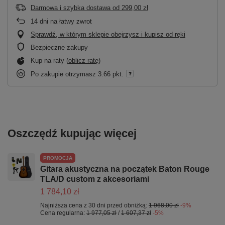
Darmowa i szybka dostawa
od
299,00 zł
14
dni na łatwy zwrot
Sprawdź, w którym sklepie obejrzysz i kupisz od ręki
Bezpieczne zakupy
Kup na raty (
oblicz ratę
)
Po zakupie otrzymasz
3.66 pkt.
Oszczędź kupując więcej
PROMOCJA
Gitara akustyczna na początek Baton Rouge
TLA/D custom z akcesoriami
1 784,10 zł
Najniższa cena z 30 dni przed obniżką:
1 968,00 zł
-9%
Cena regularna:
1 977,05 zł
/
1 607,37 zł
-5%