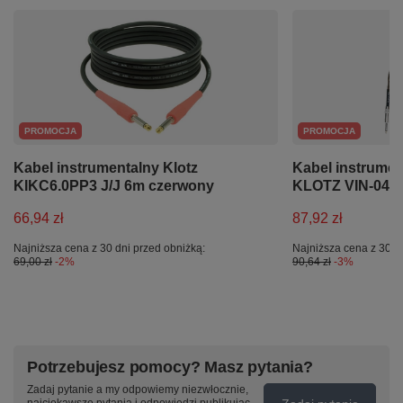
PROMOCJA
PROMOCJA
Kabel instrumentalny Klotz
Kabel instrumen
KIKC6.0PP3 J/J 6m czerwony
KLOTZ VIN-0450
66,94 zł
87,92 zł
Najniższa cena z 30 dni przed obniżką:
Najniższa cena z 30 d
69,00 zł
-2%
90,64 zł
-3%
Potrzebujesz pomocy? Masz pytania?
Zadaj pytanie a my odpowiemy niezwłocznie,