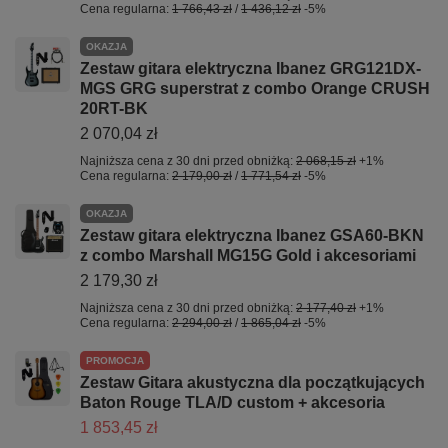
Cena regularna:
1 766,43 zł
/
1 436,12 zł
-5%
OKAZJA
Zestaw gitara elektryczna Ibanez GRG121DX-
MGS GRG superstrat z combo Orange CRUSH
20RT-BK
2 070,04 zł
Najniższa cena z 30 dni przed obniżką:
2 068,15 zł
+1%
Cena regularna:
2 179,00 zł
/
1 771,54 zł
-5%
OKAZJA
Zestaw gitara elektryczna Ibanez GSA60-BKN
z combo Marshall MG15G Gold i akcesoriami
2 179,30 zł
Najniższa cena z 30 dni przed obniżką:
2 177,40 zł
+1%
Cena regularna:
2 294,00 zł
/
1 865,04 zł
-5%
PROMOCJA
Zestaw Gitara akustyczna dla początkujących
Baton Rouge TLA/D custom + akcesoria
1 853,45 zł