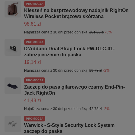
PROMOCJA
Kieszeń na bezprzewodowy nadajnik RightOn
Wireless Pocket brązowa skórzana
98,61 zł
Najniższa cena z 30 dni przed obniżką:
101,66 zł
-3%
PROMOCJA
D'Addario Dual Strap Lock PW-DLC-01-
zabezpieczenie do paska
19,14 zł
Najniższa cena z 30 dni przed obniżką:
19,73 zł
-2%
PROMOCJA
Zaczep do pasa gitarowego czarny End-Pin-
Jack RightOn
41,48 zł
Najniższa cena z 30 dni przed obniżką:
42,75 zł
-2%
PROMOCJA
Warwick - S-Style Security Lock System
zaczep do paska