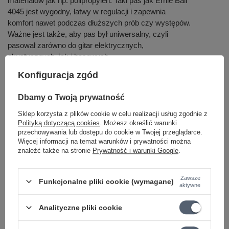
materiałów jak np. polipropylen. Taki pas jak Ernie Ball
4045 jest wygodny, łatwy w regulacji i zapewnia
komfort nawet podczas dłuższych prób czy występów.
Ważne jest także, aby pas był uniwersalny, czyli
pasował zarówno do gitar elektrycznych,
akustycznych, jak i basowych.
Konfiguracja zgód
Czy szerokość paska gitarowego ma znaczenie dla
Dbamy o Twoją prywatność
komfortu gry?
Sklep korzysta z plików cookie w celu realizacji usług zgodnie z
Polityką dotyczącą cookies
. Możesz określić warunki
Jak dobrać długość paska do gitary elektrycznej lub
akustycznej?
przechowywania lub dostępu do cookie w Twojej przeglądarce.
Więcej informacji na temat warunków i prywatności można
znaleźć także na stronie
Prywatność i warunki Google
.
Na co zwrócić uwagę przy wyborze paska do gitary
basowej?
Zawsze
Funkcjonalne pliki cookie (wymagane)
aktywne
Czy kolor paska gitarowego wpływa na wizerunek
sceniczny muzyka?
Analityczne pliki cookie