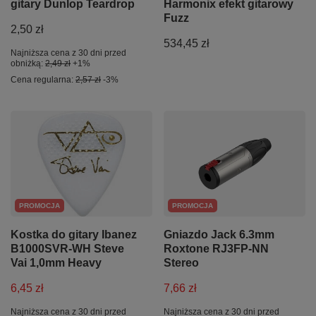
gitary Dunlop Teardrop
Harmonix efekt gitarowy
Fuzz
2,50 zł
534,45 zł
Najniższa cena z 30 dni przed
obniżką:
2,49 zł
+1%
Cena regularna:
2,57 zł
-3%
PROMOCJA
PROMOCJA
Kostka do gitary Ibanez
Gniazdo Jack 6.3mm
B1000SVR-WH Steve
Roxtone RJ3FP-NN
Vai 1,0mm Heavy
Stereo
6,45 zł
7,66 zł
Najniższa cena z 30 dni przed
Najniższa cena z 30 dni przed