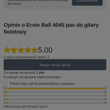
Zadaj pytanie
najciekawsze pytania i odpowiedzi publikując
dla innych.
Opinie o Ernie Ball 4045 pas do gitary
fioletowy
5.00
Liczba wystawionych opinii: 2
Napisz swoją opinię
Za opinię otrzymasz
1 pkt.
w naszym programie lojalnościowym.
Pokaż tylko opinie potwierdzone zakupem
5
2
4
0
3
0
2
0
1
0
Kliknij ocenę aby filtrować opinie