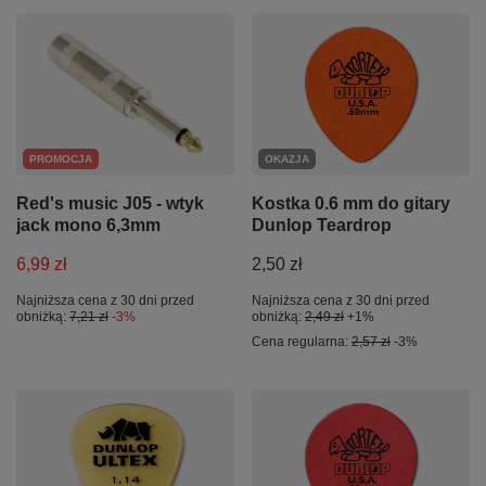
PROMOCJA
OKAZJA
Red's music J05 - wtyk
Kostka 0.6 mm do gitary
jack mono 6,3mm
Dunlop Teardrop
6,99 zł
2,50 zł
Najniższa cena z 30 dni przed
Najniższa cena z 30 dni przed
obniżką:
7,21 zł
-3%
obniżką:
2,49 zł
+1%
Cena regularna:
2,57 zł
-3%