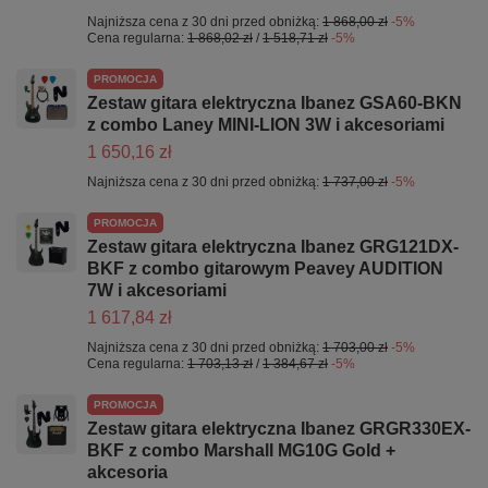
Najniższa cena z 30 dni przed obniżką:
1 868,00 zł
-5%
Cena regularna:
1 868,02 zł
/
1 518,71 zł
-5%
PROMOCJA
Zestaw gitara elektryczna Ibanez GSA60-BKN
z combo Laney MINI-LION 3W i akcesoriami
1 650,16 zł
Najniższa cena z 30 dni przed obniżką:
1 737,00 zł
-5%
PROMOCJA
Zestaw gitara elektryczna Ibanez GRG121DX-
BKF z combo gitarowym Peavey AUDITION
7W i akcesoriami
1 617,84 zł
Najniższa cena z 30 dni przed obniżką:
1 703,00 zł
-5%
Cena regularna:
1 703,13 zł
/
1 384,67 zł
-5%
PROMOCJA
Zestaw gitara elektryczna Ibanez GRGR330EX-
BKF z combo Marshall MG10G Gold +
akcesoria