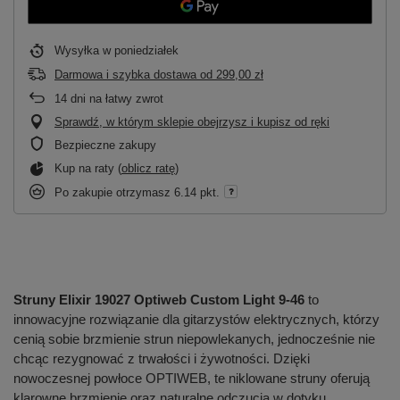
Wysyłka
w poniedziałek
Darmowa i szybka dostawa
od
299,00 zł
14
dni na łatwy zwrot
Sprawdź, w którym sklepie obejrzysz i kupisz od ręki
Bezpieczne zakupy
Kup na raty (
oblicz ratę
)
Po zakupie otrzymasz
6.14 pkt.
Struny Elixir 19027 Optiweb Custom Light 9-46
to
innowacyjne rozwiązanie dla gitarzystów elektrycznych, którzy
cenią sobie brzmienie strun niepowlekanych, jednocześnie nie
chcąc rezygnować z trwałości i żywotności. Dzięki
nowoczesnej powłoce OPTIWEB, te niklowane struny oferują
klarowne brzmienie oraz naturalne odczucia w dotyku,