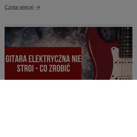
Czytaj więcej
Gitara nie stroi i szybko się rozstraja? 7
najczęstszych przyczyn, regulacja i najlepsze
akcesoria do stabilnego stroju
Dlaczego gitara elektryczna szybko się rozstraja i nie