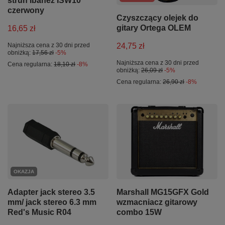
strun Ibanez ISW10
czerwony
Czyszczący olejek do
gitary Ortega OLEM
16,65 zł
24,75 zł
Najniższa cena z 30 dni przed
obniżką:
17,56 zł
-5%
Najniższa cena z 30 dni przed
Cena regularna:
18,10 zł
-8%
obniżką:
26,09 zł
-5%
Cena regularna:
26,90 zł
-8%
OKAZJA
Adapter jack stereo 3.5
Marshall MG15GFX Gold
mm/ jack stereo 6.3 mm
wzmacniacz gitarowy
Red's Music R04
combo 15W