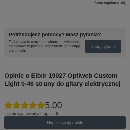
Cena regularna:
60,40
Potrzebujesz pomocy? Masz pytania?
Zadaj pytanie a my odpowiemy niezwłocznie,
Zadaj pytanie
najciekawsze pytania i odpowiedzi publikując
dla innych.
Opinie o Elixir 19027 Optiweb Custom
Light 9-46 struny do gitary elektrycznej
5.00
Liczba wystawionych opinii: 6
Napisz swoją opinię