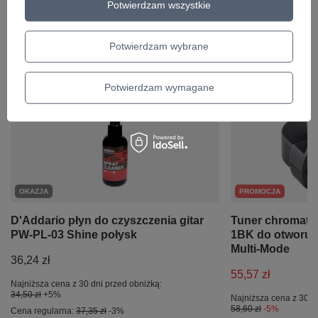
Potwierdzam wszystkie
Potwierdzam wybrane
Ciekawostki do gitary
Potwierdzam wymagane
OKAZJA
PROMOCJA
D'Addario płyn do czyszczenia gitar
Tuner chromaty
PW-PL-03 Shine połysk
1BK do otworu
Multi-Mode
36,24 zł
55,57 zł
Najniższa cena z 30 dni przed obniżką:
34,50 zł
+5%
Najniższa cena z 30 d
58,60 zł
-5%
Cena regularna:
37,35 zł
-3%