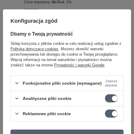
Cena regularna:
38,70 zł
-3%
OKAZJA
Stroik, tuner do gitary PW-CT-12 D'addario
Konfiguracja zgód
Headstock Micro tuner
87,79 zł
Dbamy o Twoją prywatność
Najniższa cena z 30 dni przed obniżką:
87,78 zł
+1%
Sklep korzysta z plików cookie w celu realizacji usług zgodnie z
Cena regularna:
90,50 zł
-3%
Polityką dotyczącą cookies
. Możesz określić warunki
przechowywania lub dostępu do cookie w Twojej przeglądarce.
OKAZJA
Więcej informacji na temat warunków i prywatności można
Korbka do strun DP0002 z obcinarką
znaleźć także na stronie
Prywatność i warunki Google
.
D'Addario Pro-Winder
56,26 zł
Zawsze
Najniższa cena z 30 dni przed obniżką:
53,09 zł
+5%
Funkcjonalne pliki cookie (wymagane)
aktywne
Cena regularna:
58,00 zł
-3%
OKAZJA
Analityczne pliki cookie
D'Addario PW-VG-01 VARIGRIP Urządzenie do
ćwiczenia palców
Reklamowe pliki cookie
73,53 zł
Najniższa cena z 30 dni przed obniżką:
69,84 zł
+5%
Cena regularna:
75,80 zł
-3%