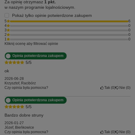
Za opinię otrzymasz
1 pkt.
w naszym programie lojalnościowym.
Pokaż tylko opinie potwierdzone zakupem
5
6
4
0
3
0
2
0
1
0
Kliknij ocenę aby filtrować opinie
Opinia potwierdzona zakupem
5/5
ok
2026-06-28
Krzysztof, Racibórz
Czy opinia była pomocna?
Tak
0
Nie
0
Opinia potwierdzona zakupem
5/5
Bardzo dobre struny
2026-01-27
Józef, Bieńkowice
Czy opinia była pomocna?
Tak
0
Nie
0