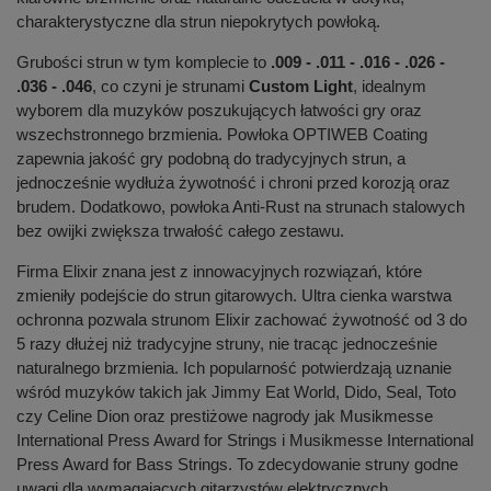
charakterystyczne dla strun niepokrytych powłoką.
Grubości strun w tym komplecie to
.009 - .011 - .016 - .026 -
.036 - .046
, co czyni je strunami
Custom Light
, idealnym
wyborem dla muzyków poszukujących łatwości gry oraz
wszechstronnego brzmienia. Powłoka OPTIWEB Coating
zapewnia jakość gry podobną do tradycyjnych strun, a
jednocześnie wydłuża żywotność i chroni przed korozją oraz
brudem. Dodatkowo, powłoka Anti-Rust na strunach stalowych
bez owijki zwiększa trwałość całego zestawu.
Firma Elixir znana jest z innowacyjnych rozwiązań, które
zmieniły podejście do strun gitarowych. Ultra cienka warstwa
ochronna pozwala strunom Elixir zachować żywotność od 3 do
5 razy dłużej niż tradycyjne struny, nie tracąc jednocześnie
naturalnego brzmienia. Ich popularność potwierdzają uznanie
wśród muzyków takich jak Jimmy Eat World, Dido, Seal, Toto
czy Celine Dion oraz prestiżowe nagrody jak Musikmesse
International Press Award for Strings i Musikmesse International
Press Award for Bass Strings. To zdecydowanie struny godne
uwagi dla wymagających gitarzystów elektrycznych.