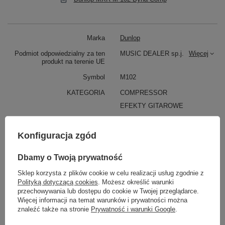
Marka
Dunlop
Podmiot odpowiedzialny za ten
MUSIC DEALER sp.j.
Więcej
produkt na terenie UE
Symbol
M102
KATEGORIA
COMPRESSOR
EFEKTY GITAROWE
Parametry bezpieczeństwa
Parametry bezpieczeństwa
Konfiguracja zgód
Dbamy o Twoją prywatność
Sklep korzysta z plików cookie w celu realizacji usług zgodnie z
Polityką dotyczącą cookies
. Możesz określić warunki
przechowywania lub dostępu do cookie w Twojej przeglądarce.
Więcej informacji na temat warunków i prywatności można
znaleźć także na stronie
Prywatność i warunki Google
.