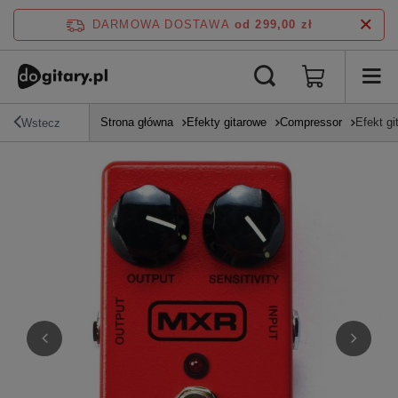
DARMOWA DOSTAWA
od 299,00 zł
Strona główna
Efekty gitarowe
Compressor
Efekt g
Wstecz