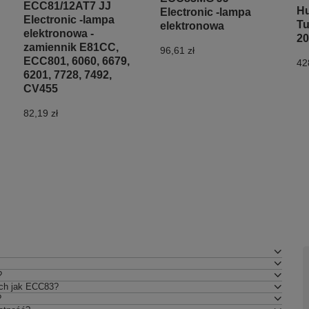
ECC81/12AT7 JJ
Hu
Electronic -lampa
Electronic -lampa
Tu
elektronowa
elektronowa -
20
zamiennik E81CC,
96,61 zł
ECC801, 6060, 6679,
42
6201, 7728, 7492,
CV455
82,19 zł
?
ich jak ECC83?
?