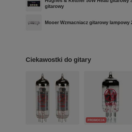
Hughes & Kettner 50W Head gitarowy S
gitarowy
Mooer Wzmacniacz gitarowy lampowy
Ciekawostki do gitary
PROMOCJA