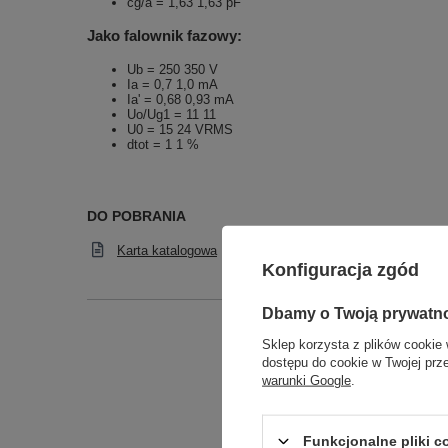
cg/a = 1,63 1,63 pF
Jako falownik fazowy:
Ub = 250 350 V
Ia = 0,7 1,0 mA
Ia' = 0,68 0,93 mA
Uo/Ug1 = 11 11
U0 = 15 24 VRMS
dtot = 1 1 %
DO POBRANIA
Karta katalogowa
Konfiguracja zgód
Dbamy o Twoją prywatn
Sklep korzysta z plików cookie 
Podmiot odpowied
dostępu do cookie w Twojej prz
warunki Google
.
Funkcjonalne pliki 