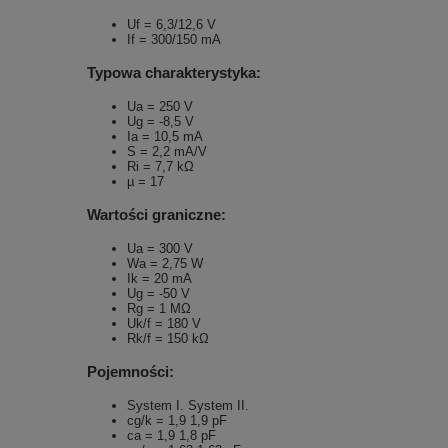
Uf = 6,3/12,6 V
If = 300/150 mA
Typowa charakterystyka:
Ua = 250 V
Ug = -8,5 V
Ia = 10,5 mA
S = 2,2 mA/V
Ri = 7,7 kΩ
µ = 17
Wartości graniczne:
Ua = 300 V
Wa = 2,75 W
Ik = 20 mA
Ug = -50 V
Rg = 1 MΩ
Uk/f = 180 V
Rk/f = 150 kΩ
Pojemności:
System I. System II.
cg/k = 1,9 1,9 pF
ca = 1,9 1,8 pF