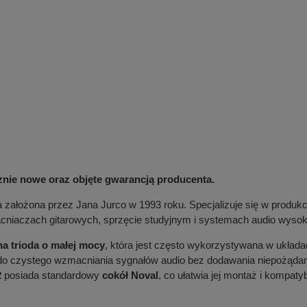
cznie nowe oraz objęte gwarancją producenta.
 założona przez Jana Jurco w 1993 roku. Specjalizuje się w produkc
acniaczach gitarowych, sprzęcie studyjnym i systemach audio wysoki
a trioda o małej mocy
, która jest często wykorzystywana w układ
 do czystego wzmacniania sygnałów audio bez dodawania niepożądan
2
posiada standardowy
cokół Noval
, co ułatwia jej montaż i kompat