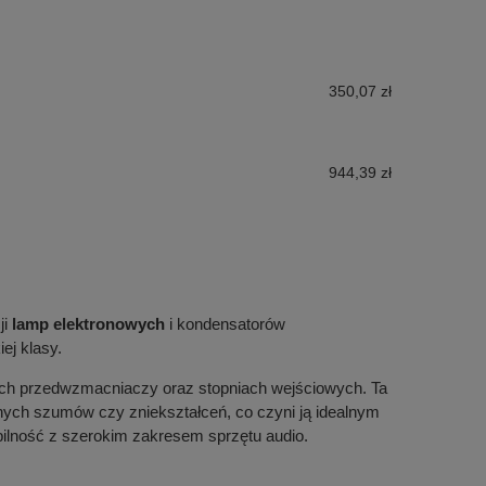
350,07 zł
944,39 zł
ji
lamp elektronowych
i kondensatorów
ej klasy.
ach przedwzmacniaczy oraz stopniach wejściowych. Ta
ych szumów czy zniekształceń, co czyni ją idealnym
ybilność z szerokim zakresem sprzętu audio.