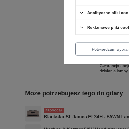
Analityczne pliki coo
Reklamowe pliki coo
Potwierdzam wybra
Gwarancja obej
działania lampy 
Może potrzebujesz tego do gitary
PROMOCJA
Blackstar St. James EL34H - FAWN L