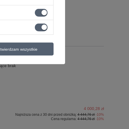
twierdzam wszystkie
ące brak
4 000,28 zł
Najniższa cena z 30 dni przed obniżką:
4 444,76 zł
-10%
Cena regularna:
4 444,76 zł
-10%