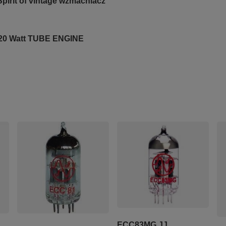
pirit of vintage wzmacniacz
 20 Watt TUBE ENGINE
ECC83MG JJ