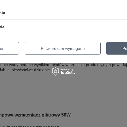
KATEGORIA
LAMPY ELEKTRONOWE
RODZAJ
LAMPA ELEKTRONOWA
kie
ZESTAW
POJEDYNCZE
kie
Parametry bezpieczeństwa
Parametry bezpieczeństwa
ne
Potwierdzam wymagane
Po
GWARANCJA NA 6 MIESIĘCY
muje wady będące wynikiem błędów w procesie produkcyjnym powoduj
lub jej niewłaściwe działanie.
ampowy wzmacniacz gitarowy 50W