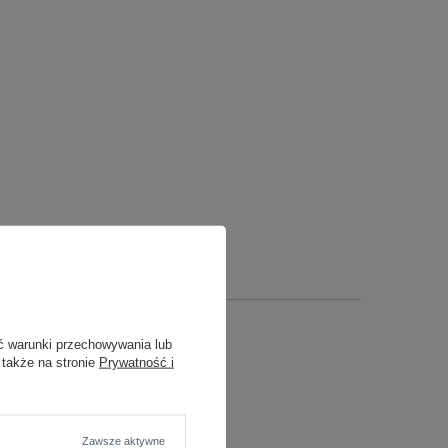
ć warunki przechowywania lub
 także na stronie
Prywatność i
Zawsze aktywne