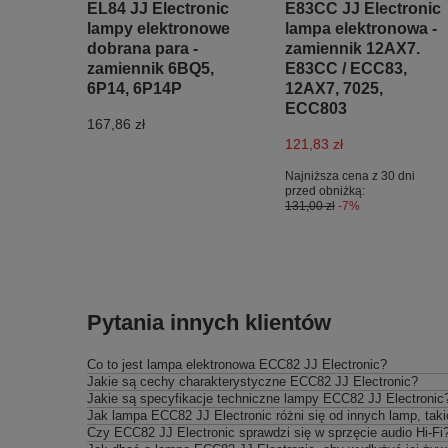
EL84 JJ Electronic
E83CC JJ Electronic
lampy elektronowe
lampa elektronowa -
dobrana para -
zamiennik 12AX7.
zamiennik 6BQ5,
E83CC / ECC83,
6P14, 6P14P
12AX7, 7025,
ECC803
167,86 zł
121,83 zł
Najniższa cena z 30 dni
przed obniżką:
131,00 zł
-7%
Pytania innych klientów
Co to jest lampa elektronowa ECC82 JJ Electronic?
Jakie są cechy charakterystyczne ECC82 JJ Electronic?
Jakie są specyfikacje techniczne lampy ECC82 JJ Electronic
Jak lampa ECC82 JJ Electronic różni się od innych lamp, tak
Czy ECC82 JJ Electronic sprawdzi się w sprzęcie audio Hi-Fi