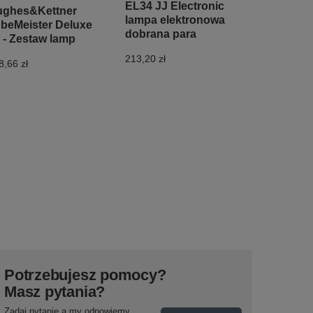
EL34 JJ Electronic
ghes&Kettner
lampa elektronowa
beMeister Deluxe
dobrana para
 - Zestaw lamp
213,20 zł
8,66 zł
Potrzebujesz pomocy?
Masz pytania?
Zadaj pytanie a my odpowiemy