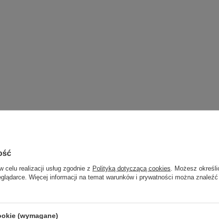
Karta katalogowa
ość
Marka
JJ Electronic
w celu realizacji usług zgodnie z
Polityką dotyczącą cookies
. Możesz określi
zialny za ten produkt na terenie UE
JJ Electronic
Więcej
eglądarce. Więcej informacji na temat warunków i prywatności można znaleźć
Symbol
ECC82 JJ
Gwarancja
Gwarancja na 6 miesięcy
cookie (wymagane)