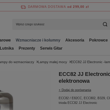
DARMOWA DOSTAWA
od 299,00 zł
tarowe
Wzmacniacze i kolumny
Akcesoria
Pokrowce
 Lutnika
Prezenty
Serwis Gitar
ampy do wzmacniaczy
Lampy małej mocy
ECC82 JJ Electronic -la
ECC82 JJ Electroni
elektronowa
+ Dodaj do porównania
ECC82 / E82CC, ECC802, B329, CC
trioda ECC82 JJ Electronic