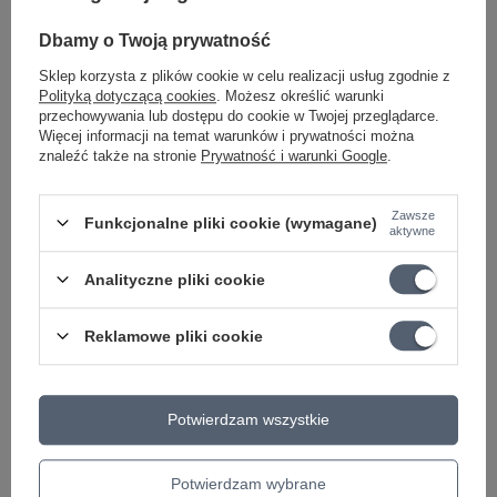
KATEGORIA
CZĘŚCI ZAMIENNE DO
GITARY
Dbamy o Twoją prywatność
Parametry bezpieczeństwa
Parametry bezpieczeństwa
Sklep korzysta z plików cookie w celu realizacji usług zgodnie z
Polityką dotyczącą cookies
. Możesz określić warunki
przechowywania lub dostępu do cookie w Twojej przeglądarce.
Więcej informacji na temat warunków i prywatności można
Może potrzebujesz tego do gitary
znaleźć także na stronie
Prywatność i warunki Google
.
Elixir 12152 Heavy 12-52 Nanoweb struny do
Zawsze
Funkcjonalne pliki cookie (wymagane)
gitary elektrycznej
aktywne
58,99 zł
Analityczne pliki cookie
Ernie Ball 2148 Light Earthwood Phosphor
Bronze struny do gitary akustycznej 11-52
Reklamowe pliki cookie
43,50 zł
Potwierdzam wszystkie
Ciekawostki do gitary
Potwierdzam wybrane