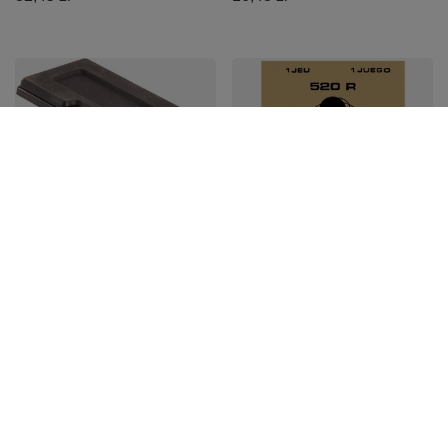
PROMOCJA
Klapka do baterii
efektów gitarowych
Savarez Struny do
Ibanez 8OPC3001
gitary klasycznej
Concert 520R
42,75 zł
57,00 zł
Najniższa cena z 30 dni przed
obniżką:
45,00 zł
-5%