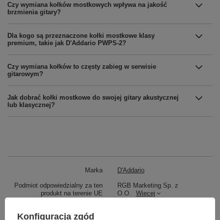
Czy wymiana kołków mostkowych wpływa na jakość
brzmienia gitary?
Dla kogo są przeznaczone kołki mostkowe klasy
premium, takie jak D'Addario PWPS-2?
Czy wymiana kołków to częsty zabieg w serwisie
gitarowym?
Jak dobrać kołki mostkowe do swojej gitary akustycznej
lub klasycznej?
Marka
D'Addario
Podmiot odpowiedzialny za ten
RGB Marketing Sp. z
produkt na terenie UE
O.O.
Więcej
Symbol
PWPS2
Konfiguracja zgód