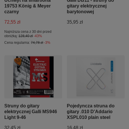
Uchwyt na smartfona
Galli DB11 - struny do
19753 König & Meyer
gitary elektrycznej
czarny
barytonowej
72,55 zł
35,95 zł
Najniższa cena z 30 dni przed
obniżką:
128,40 zł
-43%
Cena regularna:
74,78 zł
-3%
Struny do gitary
Pojedyncza struna do
elektrycznej Galli MS946
gitary .010 D'Addario
Light 9-46
XSPL010 plain steel
32,45 zł
16,48 zł