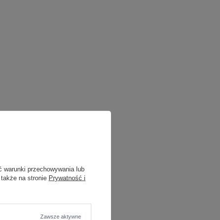
ć warunki przechowywania lub
 także na stronie
Prywatność i
Zawsze aktywne