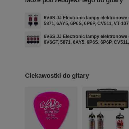
Może potrzebujesz tego do gitary
6V6S JJ Electronic lampy elektronowe 
5871, 6AY5, 6P6S, 6P6P, CV511, VT-10
6V6S JJ Electronic lampy elektronowe
6V6GT, 5871, 6AY5, 6P6S, 6P6P, CV511
Ciekawostki do gitary