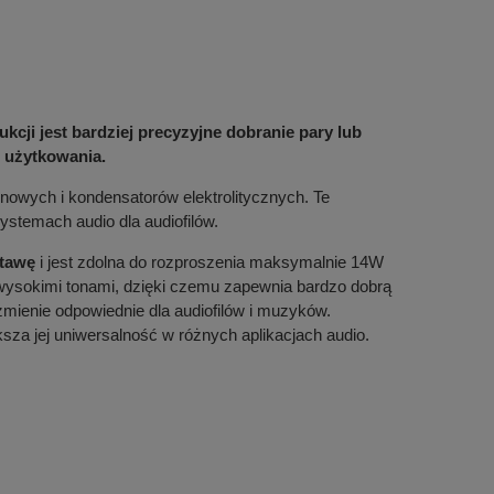
cji jest bardziej precyzyjne dobranie pary lub
 użytkowania.
onowych i kondensatorów elektrolitycznych. Te
temach audio dla audiofilów.
stawę
i jest zdolna do rozproszenia maksymalnie 14W
i wysokimi tonami, dzięki czemu zapewnia bardzo dobrą
mienie odpowiednie dla audiofilów i muzyków.
ksza jej uniwersalność w różnych aplikacjach audio.