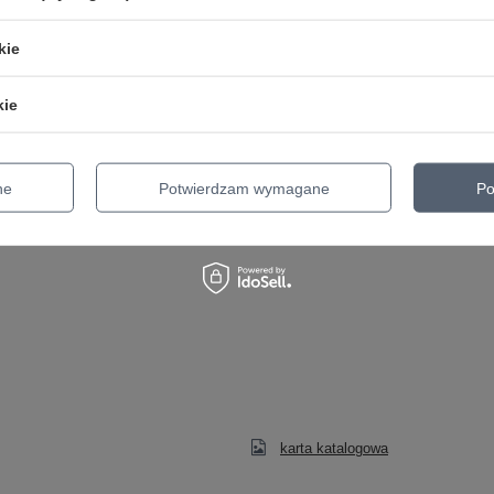
kie
kie
ne
Potwierdzam wymagane
Po
karta katalogowa