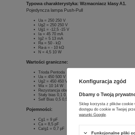
Typowa charakterystyka: Wzmacniacz klasy A1.
Pojedyncza lampa Push-Pull
Ua = 250 250 V
Ug2 = 250 250 V
Ug1 = -12,5 -15 V
Ia = 45 70 mA
Ig2 = 5 13 mA
Ra = 50 - kΩ
Ra-a = - 10 kΩ
N = 4,5 10 W
Wartości graniczne:
Trioda Pentoda
Ua = 450 500 V
Konfiguracja zgód
Ug2 = 450 450 V
Wa = 10 14 W
Rezystancja obwodu siatki nr 1
Dbamy o Twoją prywatn
Stały bias 0,1 0,1 MΩ
Self Bias 0,5 0,5 MΩ
Sklep korzysta z plików cookie 
Pojemności:
dostępu do cookie w Twojej prz
warunki Google
.
Cg1 = 9 pF
Ca = 8,5 pF
Ca/g1 = 0,7 pF
Funkcjonalne pliki 