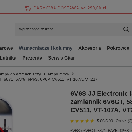
DARMOWA DOSTAWA
od 299,00 zł
tarowe
Wzmacniacze i kolumny
Akcesoria
Pokrowce
 Lutnika
Prezenty
Serwis Gitar
ampy do wzmacniaczy
Lampy mocy
GT, 5871, 6AY5, 6P6S, 6P6P, CV511, VT-107A, VT227
6V6S JJ Electronic 
zamiennik 6V6GT, 58
CV511, VT-107A, VT
5.00/5.00
Opinie (2
6V6S / 6V6GT, 5871, 6AY5, 6P6S, 