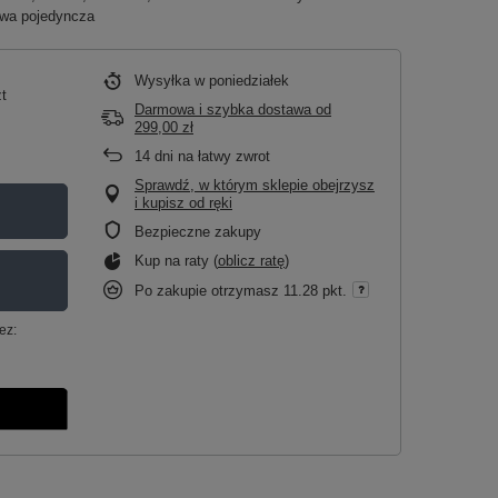
owa pojedyncza
Wysyłka
w poniedziałek
t
Darmowa i szybka dostawa
od
299,00 zł
14
dni na łatwy zwrot
Sprawdź, w którym sklepie obejrzysz
i kupisz od ręki
Bezpieczne zakupy
Kup na raty (
oblicz ratę
)
Po zakupie otrzymasz
11.28 pkt.
ez: