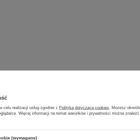
ość
w celu realizacji usług zgodnie z
Polityką dotyczącą cookies
. Możesz określi
eglądarce. Więcej informacji na temat warunków i prywatności można znaleźć
cookie (wymagane)