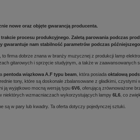
cznie nowe oraz objęte gwarancją producenta.
rakcie procesu produkcyjnego. Zaletą parowania podczas produk
y gwarantuje nam stabilność parametrów podczas późniejszego
, to firma dobrze znana w branży muzycznej z produkcji lamp elektr
h gitarowych i sprzęcie studyjnym, a także w zaawansowanych sys
ła
pentoda wiązkowa A.F typu beam
, która posiada
oktalową pod
e średnie tony, które są doskonale zbalansowane z gładkimi, czystym
yni ją wyjątkowo mocną wersją typu
6V6
, oferującą zrównoważone brz
w niektórych wzmacniaczach wykorzystujących lampy
6L6
, co zwię
 są w pary lub kwadry. Ta oferta dotyczy pojedynczej sztuki.