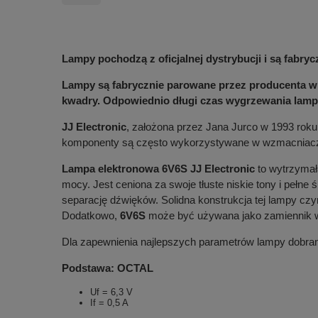
Lampy pochodzą z oficjalnej dystrybucji i są fabry
Lampy są fabrycznie parowane przez producenta w t
kwadry. Odpowiednio długi czas wygrzewania lamp
JJ Electronic
, założona przez Jana Jurco w 1993 roku
komponenty są często wykorzystywane w wzmacniaczac
Lampa elektronowa 6V6S JJ Electronic
to wytrzyma
mocy. Jest ceniona za swoje tłuste niskie tony i pełn
separację dźwięków. Solidna konstrukcja tej lampy cz
Dodatkowo,
6V6S
może być używana jako zamiennik 
Dla zapewnienia najlepszych parametrów lampy dobrane
Podstawa: OCTAL
Uf = 6,3 V
If = 0,5 A