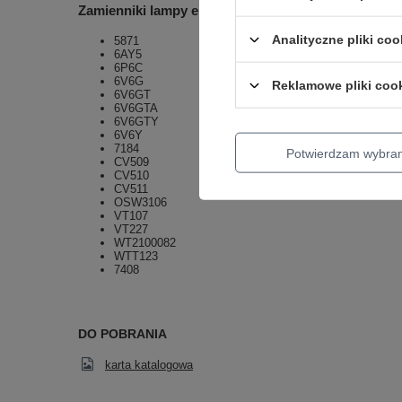
Zamienniki lampy elektronowej 6V6S:
Analityczne pliki coo
5871
6AY5
6P6C
6V6G
Reklamowe pliki coo
6V6GT
6V6GTA
6V6GTY
6V6Y
7184
Potwierdzam wybra
CV509
CV510
CV511
OSW3106
VT107
VT227
WT2100082
WTT123
7408
DO POBRANIA
karta katalogowa