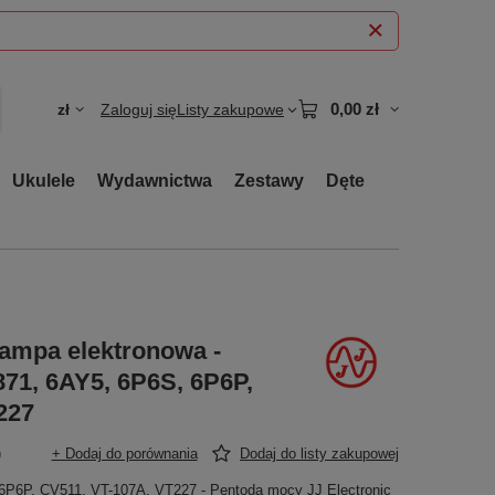
0,00 zł
zł
Zaloguj się
Listy zakupowe
Ukulele
Wydawnictwa
Zestawy
Dęte
lampa elektronowa -
71, 6AY5, 6P6S, 6P6P,
227
)
+ Dodaj do porównania
Dodaj do listy zakupowej
6P6P, CV511, VT-107A, VT227 - Pentoda mocy JJ Electronic