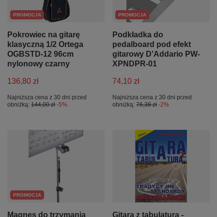
PROMOCJA
PROMOCJA
Pokrowiec na gitarę
Podkładka do
klasyczną 1/2 Ortega
pedalboard pod efekt
OGBSTD-12 96cm
gitarowy D'Addario PW-
nylonowy czarny
XPNDPR-01
136,80 zł
74,10 zł
Najniższa cena z 30 dni przed
Najniższa cena z 30 dni przed
obniżką:
144,00 zł
-5%
obniżką:
76,38 zł
-2%
PROMOCJA
Magnes do trzymania
Gitara z tabulaturą -