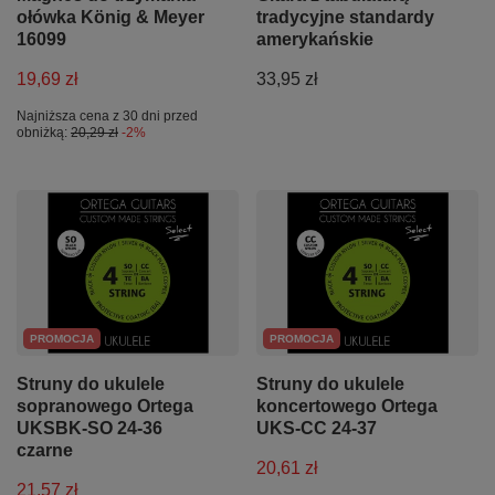
ołówka König & Meyer
tradycyjne standardy
16099
amerykańskie
19,69 zł
33,95 zł
Najniższa cena z 30 dni przed
obniżką:
20,29 zł
-2%
PROMOCJA
PROMOCJA
Struny do ukulele
Struny do ukulele
sopranowego Ortega
koncertowego Ortega
UKSBK-SO 24-36
UKS-CC 24-37
czarne
20,61 zł
21,57 zł