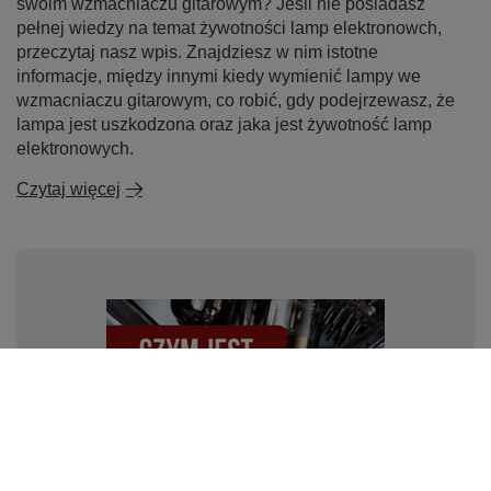
swoim wzmacniaczu gitarowym? Jeśli nie posiadasz
pełnej wiedzy na temat żywotności lamp elektronowch,
przeczytaj nasz wpis. Znajdziesz w nim istotne
informacje, między innymi kiedy wymienić lampy we
wzmacniaczu gitarowym, co robić, gdy podejrzewasz, że
lampa jest uszkodzona oraz jaka jest żywotność lamp
elektronowych.
Czytaj więcej