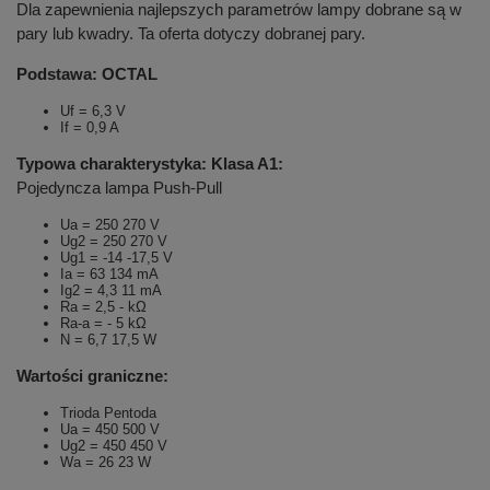
Dla zapewnienia najlepszych parametrów lampy dobrane są w
pary lub kwadry. Ta oferta dotyczy dobranej pary.
Podstawa: OCTAL
Uf = 6,3 V
If = 0,9 A
Typowa charakterystyka: Klasa A1:
Pojedyncza lampa Push-Pull
Ua = 250 270 V
Ug2 = 250 270 V
Ug1 = -14 -17,5 V
Ia = 63 134 mA
Ig2 = 4,3 11 mA
Ra = 2,5 - kΩ
Ra-a = - 5 kΩ
N = 6,7 17,5 W
Wartości graniczne:
Trioda Pentoda
Ua = 450 500 V
Ug2 = 450 450 V
Wa = 26 23 W