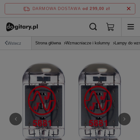
DARMOWA DOSTAWA
od 299,00 zł
Strona główna
Wzmacniacze i kolumny
Lampy do wz
Wstecz