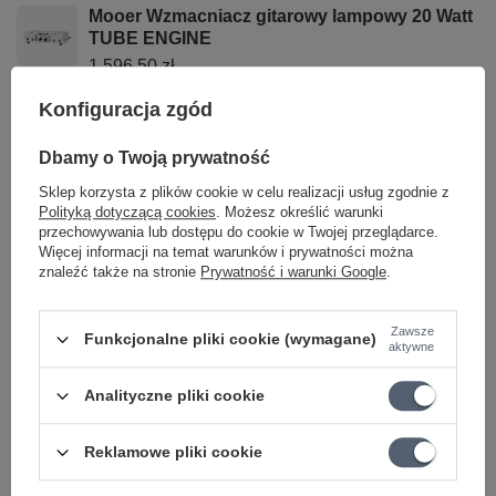
Mooer Wzmacniacz gitarowy lampowy 20 Watt
TUBE ENGINE
1 596,50 zł
Hughes & Kettner 50W Head gitarowy Spirit of
Konfiguracja zgód
vintage wzmacniacz gitarowy
803,30 zł
Dbamy o Twoją prywatność
Sklep korzysta z plików cookie w celu realizacji usług zgodnie z
Polityką dotyczącą cookies
. Możesz określić warunki
przechowywania lub dostępu do cookie w Twojej przeglądarce.
Więcej informacji na temat warunków i prywatności można
znaleźć także na stronie
Prywatność i warunki Google
.
Ciekawostki do gitary
Zawsze
Funkcjonalne pliki cookie (wymagane)
aktywne
Analityczne pliki cookie
Reklamowe pliki cookie