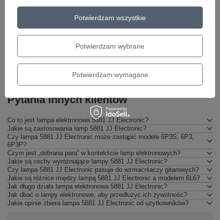
Marshall SV20H - Zestaw lamp
EL34II JJ Elect
Potwierdzam wszystkie
elektronowa - d
494,00 zł
226,40 zł
Potwierdzam wybrane
Potwierdzam wymagane
Pytania innych klientów
Co to jest lampa elektronowa 5881 JJ Electronic?
Jakie są zastosowania lamp 5881 JJ Electronic?
Czy lampa 5881 JJ Electronic może zastąpić modele 6P3S, 6P3,
6P3P?
Czym jest „dobrana para” w kontekście lamp elektronowych?
Jakie są cechy wyróżniające lampy 5881 JJ Electronic?
Czy lampa 5881 JJ Electronic pasuje do wzmacniaczy gitarowych?
Jakie są różnice między lampą 5881 JJ Electronic a modelem 6L6?
Jak długo działa lampa elektronowa 5881 JJ Electronic?
Jak dbać o lampy elektronowe, aby przedłużyć ich żywotność?
Jakie opinie zbiera lampa 5881 JJ Electronic od użytkowników?