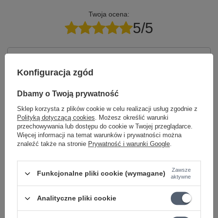
Twoja ocena:
5/5
Treść twojej opinii
Konfiguracja zgód
Dbamy o Twoją prywatność
Sklep korzysta z plików cookie w celu realizacji usług zgodnie z
Dodaj własne zdjęcie produktu:
Polityką dotyczącą cookies
. Możesz określić warunki
przechowywania lub dostępu do cookie w Twojej przeglądarce.
Więcej informacji na temat warunków i prywatności można
znaleźć także na stronie
Prywatność i warunki Google
.
Twoje imię
Zawsze
Funkcjonalne pliki cookie (wymagane)
aktywne
Analityczne pliki cookie
Twój email