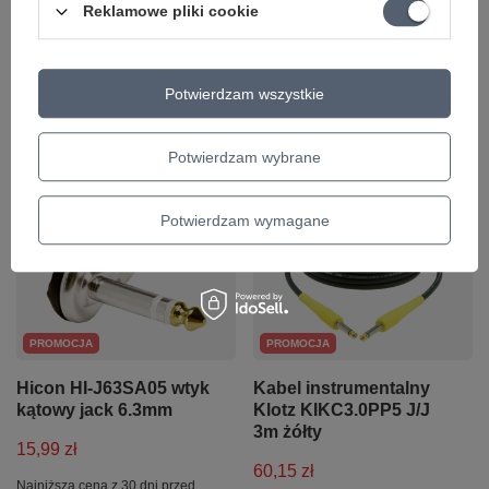
Reklamowe pliki cookie
Wyślij opinię
Potwierdzam wszystkie
Z tym produktem nasi klienci kupowali
także
Potwierdzam wybrane
Potwierdzam wymagane
PROMOCJA
PROMOCJA
Hicon HI-J63SA05 wtyk
Kabel instrumentalny
kątowy jack 6.3mm
Klotz KIKC3.0PP5 J/J
3m żółty
15,99 zł
60,15 zł
Najniższa cena z 30 dni przed