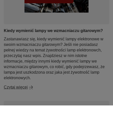
Kiedy wymienić lampy we wzmacniaczu gitarowym?
Zastanawiasz się, kiedy wymienić lampy elektronowe w
swoim wzmacniaczu gitarowym? Jeśli nie posiadasz
pełnej wiedzy na temat żywotności lamp elektronowch,
przeczytaj nasz wpis. Znajdziesz w nim istotne
informacje, między innymi kiedy wymienić lampy we
wzmacniaczu gitarowym, co robić, gdy podejrzewasz, że
lampa jest uszkodzona oraz jaka jest żywotność lamp
elektronowych.
Czytaj więcej