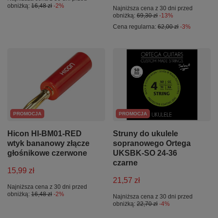
obniżką:
16,48 zł
-2%
Najniższa cena z 30 dni przed
obniżką:
69,30 zł
-13%
Cena regularna:
62,00 zł
-3%
PROMOCJA
PROMOCJA
Hicon HI-BM01-RED
Struny do ukulele
wtyk bananowy złącze
sopranowego Ortega
głośnikowe czerwone
UKSBK-SO 24-36
czarne
15,99 zł
21,57 zł
Najniższa cena z 30 dni przed
obniżką:
16,48 zł
-2%
Najniższa cena z 30 dni przed
obniżką:
22,70 zł
-4%