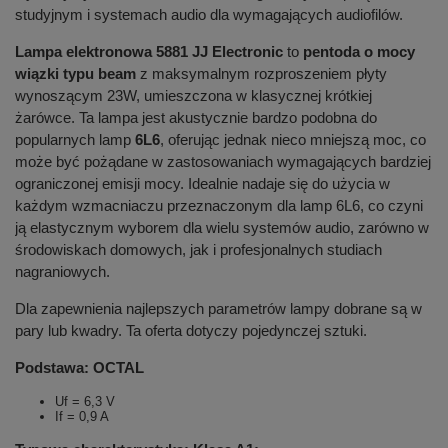
studyjnym i systemach audio dla wymagających audiofilów.
Lampa elektronowa 5881 JJ Electronic
to
pentoda o mocy
wiązki typu beam
z maksymalnym rozproszeniem płyty
wynoszącym 23W, umieszczona w klasycznej krótkiej
żarówce. Ta lampa jest akustycznie bardzo podobna do
popularnych lamp
6L6
, oferując jednak nieco mniejszą moc, co
może być pożądane w zastosowaniach wymagających bardziej
ograniczonej emisji mocy. Idealnie nadaje się do użycia w
każdym wzmacniaczu przeznaczonym dla lamp 6L6, co czyni
ją elastycznym wyborem dla wielu systemów audio, zarówno w
środowiskach domowych, jak i profesjonalnych studiach
nagraniowych.
Dla zapewnienia najlepszych parametrów lampy dobrane są w
pary lub kwadry. Ta oferta dotyczy pojedynczej sztuki.
Podstawa: OCTAL
Uf = 6,3 V
If = 0,9 A