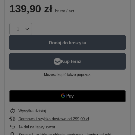
139,90 zł
brutto
/
szt
Dodaj do koszyka
Możesz kupić także poprzez:
Wysyłka
dzisiaj
Darmowa i szybka dostawa
od
299,00 zł
14
dni na łatwy zwrot
Sprawdź, w którym sklepie obejrzysz i kupisz od ręki