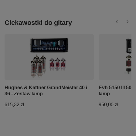
Ciekawostki do gitary
Hughes & Kettner GrandMeister 40 i
Evh 5150 III 50
36 - Zestaw lamp
lamp
615,32 zł
950,00 zł