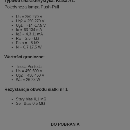
Typowa charakterystyka: Klasa A1:
Pojedyncza lampa Push-Pull
Ua = 250 270 V
Ug2 = 250 270 V
Ug1 = -14 -17,5 V
Ia = 63 134 mA
Ig2 = 4,3 11 mA
Ra = 2,5 - kΩ
Ra-a = - 5 kΩ
N = 6,7 17,5 W
Wartości graniczne:
Trioda Pentoda
Ua = 450 500 V
Ug2 = 450 450 V
Wa = 26 23 W
Rezystancja obwodu siatki nr 1
Stały bias 0,1 MΩ
Self Bias 0,5 MΩ
DO POBRANIA