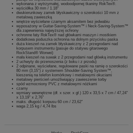
wykonana z wytrzymałej, wodoodpornej tkaniny RokTex®.
wyściółka 30 mm / 1.18"
dwukierunkowy zamek błyskawiczny o szerokości 10 mm z
metalową zawieszką
wnętrze wyściełane czarnym aksamitem bez jedwabiu
wyposażony w Guitar-Saving-System™ i Neck-Saving-System™
dla zapewnienia najwyższej ochrony
ochronne łaty RokTex® nad główkami maszyn i mostkiem
dodatkowa poduszka ochronna na dolnym przycisku paska
duża kieszeń na zamek błyskawiczny z 2 przegrodami nad
korpusem instrumentu (pasuje do statywu gitarowego
RockStand® Worwei)
mała kieszeń na suwak z 2 przegrodami nad główką instrumentu
2 uchwyty do przenoszenia (z boku i z przodu)
2 odpinane, wyściełane, regulowane paski na ramię o szerokości
80 mm (3,15") z systemem Shoulder-Saving System™,
kieszenią na telefon komórkowy i metalowymi okuciami
metalowy pierścień umożliwiający zawieszenie torby
spód wzmocniony PVC z metalowymi nóżkami
czarny
wymiary wewnętrzne (dł. x szer. x gł.) 120 x 33,5 x 7 cm / 47,24"
x 13,19" x 2,76"
maks. długość korpusu 60 cm / 23,62"
waga 2,15 kg / 4,74 lbs