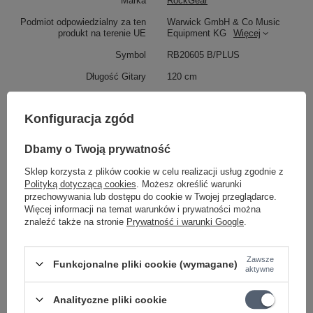
Marka
RockGear
Podmiot odpowiedzialny za ten
Warwick GmbH & Co Music
produkt na terenie UE
Equipment KG
Więcej
Symbol
RB20605 B/PLUS
Długość Gitary
120 cm
Stan
Nowy
Konfiguracja zgód
MARKA
Rockbag
Przeznaczenie
gitara basowa
Dbamy o Twoją prywatność
RODZAJ
miękki
Sklep korzysta z plików cookie w celu realizacji usług zgodnie z
Polityką dotyczącą cookies
. Możesz określić warunki
Kod producenta
20605-B/PLUS
przechowywania lub dostępu do cookie w Twojej przeglądarce.
KATEGORIA
POKROWCE
Więcej informacji na temat warunków i prywatności można
znaleźć także na stronie
Prywatność i warunki Google
.
Parametry bezpieczeństwa
Parametry bezpieczeństwa
Zawsze
Funkcjonalne pliki cookie (wymagane)
aktywne
Może potrzebujesz tego do gitary
Analityczne pliki cookie