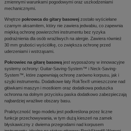
zmiennymi warunkami pogodowymi oraz uszkodzeniami
mechanicznymi.
Wnętrze
pokrowca do gitary basowej
zostało wyściełane
czarnym aksamitem, który nie zawiera jedwabiu, co zapewnia
miękką ochronę powierzchni instrumentu bez ryzyka
podrażnienia dla osób wrażliwych na alergie. Zawiera również
30 mm grubości wyściółkę, co zwiększa ochronę przed
uderzeniami i wstrząsami.
Pokrowiec na gitarę basową
jest wyposażony w innowacyjne
systemy ochrony: Guitar-Saving-System™ i Neck-Saving-
System™, które zapewniają ochronę zarówno korpusu, jak i
szyjki instrumentu. Dodatkowe łaty RokTex® umieszczone nad
główkami maszyn i mostkiem oraz dodatkowa poduszka
ochronna na dolnym przycisku paska dodatkowo zabezpieczają
najbardziej wrażliwe obszary basu.
Praktyczność tego modelu jest podkreślona przez liczne
funkcje przechowywania, w tym dużą kieszeń na zamek
błyskawiczny z dwiema przegrodami nad korpusem
instrumentu, idealną na statyw gitarowy RockStand® Worwei,