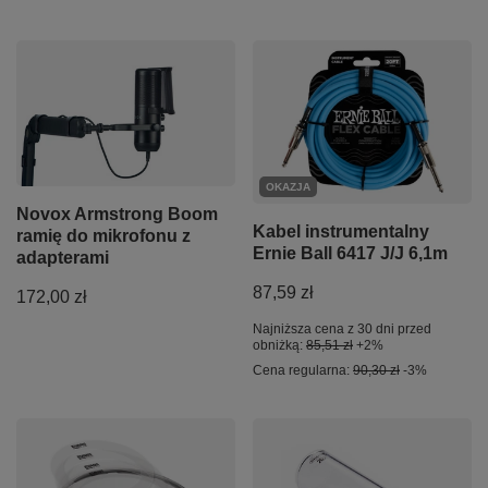
OKAZJA
Novox Armstrong Boom
Kabel instrumentalny
ramię do mikrofonu z
Ernie Ball 6417 J/J 6,1m
adapterami
87,59 zł
172,00 zł
Najniższa cena z 30 dni przed
obniżką:
85,51 zł
+2%
Cena regularna:
90,30 zł
-3%