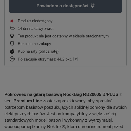
Powiadom o dostępności
Produkt niedostępny
14
dni na łatwy zwrot
Ten produkt nie jest dostępny w sklepie stacjonarnym
Bezpieczne zakupy
Kup na raty (
oblicz ratę
)
Po zakupie otrzymasz
44.2 pkt.
Pokrowiec na gitarę basową RockBag RB20605 B/PLUS
z
serii
Premium Line
został zaprojektowany, aby sprostać
potrzebom basistów poszukujących solidnej ochrony dla swoich
elektrycznych basów. Jest on kompatybilny z większością
standardowych modeli basów i wykonany z wytrzymałej,
wodoodpornej tkaniny RokTex®, która chroni instrument przed