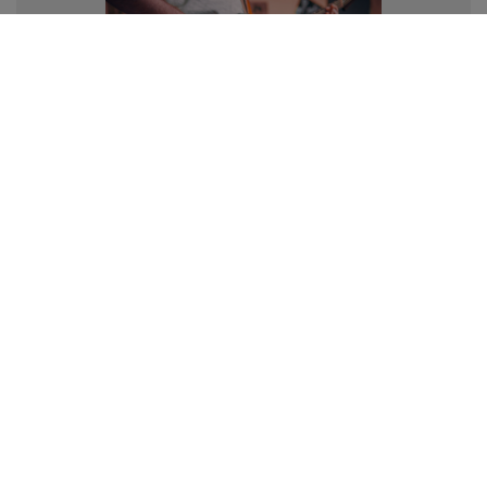
Gitara basowa na początek
Zastanawiasz się jaka gitara basowa dla
początkującego? Na co zwrócić uwagę przy wyborze
gitary basowej? Poznaj tajniki budowy gitary basowej i
świadomie wybierz swoją pierwszą gitarę basową.
Czytaj więcej