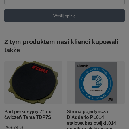
Wyślij opinię
Z tym produktem nasi klienci kupowali
także
Pad perkusyjny 7″ do
Struna pojedyncza
ćwiczeń Tama TDP7S
D'Addario PL014
stalowa bez owijki .014
256,74 zł
do gitary elektrycznej,