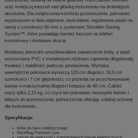
oraz mniejszą kieszeń nad główką instrumentu na drobniejsze
akcesoria. Dla zwiększenia komfortu przenoszenia, pokrowiec
wyposażono w dwa odpinane, wyściełane, regulowane paski na
ramię o szerokości 80 mm z systemem Shoulder-Saving
System™, które posiadają również kieszeń na telefon
komórkowy i metalowe okucia.
Metalowy pierścień umożliwia łatwe zawieszenie torby, a spód
wzmocniony PVC z metalowymi nóżkami zapewnia długotrwałą
trwałość i stabilność podczas postawienia. Wymiary
wewnętrzne pokrowca wynoszą 120 cm długości, 33,5 cm
szerokości i 7 cm głębokości, co pozwala na przechowywanie
basów o maksymalnej długości korpusu do 60 cm. Całość
waży tylko 2,15 kg, co czyni ten pokrowiec niezwykle lekkim i
łatwym do przenoszenia, jednocześnie oferując solidną ochronę
dla instrumentu.
Specyfikacja:
torba do basu elektrycznego
RockBag Premium Line
pasuje do większości standardowych basów elektrycznych