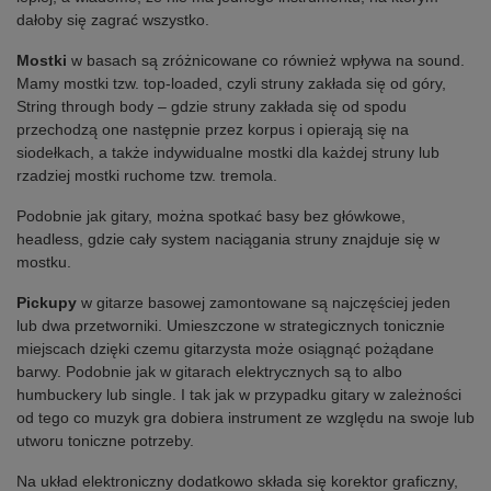
dałoby się zagrać wszystko.
Mostki
w basach są zróżnicowane co również wpływa na sound.
Mamy mostki tzw. top-loaded, czyli struny zakłada się od góry,
String through body – gdzie struny zakłada się od spodu
przechodzą one następnie przez korpus i opierają się na
siodełkach, a także indywidualne mostki dla każdej struny lub
rzadziej mostki ruchome tzw. tremola.
Podobnie jak gitary, można spotkać basy bez główkowe,
headless, gdzie cały system naciągania struny znajduje się w
mostku.
Pickupy
w gitarze basowej zamontowane są najczęściej jeden
lub dwa przetworniki. Umieszczone w strategicznych tonicznie
miejscach dzięki czemu gitarzysta może osiągnąć pożądane
barwy. Podobnie jak w gitarach elektrycznych są to albo
humbuckery lub single. I tak jak w przypadku gitary w zależności
od tego co muzyk gra dobiera instrument ze względu na swoje lub
utworu toniczne potrzeby.
Na układ elektroniczny dodatkowo składa się korektor graficzny,