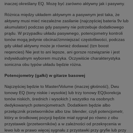
inaczej określany EQ. Mozę być zarówno aktywny jak i pasywny.
Różnica między układem aktywnym a pasywnym jest taka, że
aktywny musi mieć niezależne zasilanie (najczęściej bateria 9v lub
akumulator) podczas gdy pasywny nie potrzebuje dodatkowego
prądu. W przypadku układu pasywnego, potencjometry kontroli
tonów mogą jedynie obcinać/zmniejszać częstotliwości, podczas
gdy układ aktywny może je również dodawać (tzn boost
reqencies) Nie jest to ani lepsze, ani gorsze rozwiązanie i jest
indywidualnym wyborem muzyka. Oczywiście charakterystyka
soniczna obu typów układu będzie różna.
Potencjometry (gałki) w gitarze basowej
Najczęściej będzie to Master/Volume (inaczej głośność), Dwu
tonowy EQ (tony niskie i wysokie) lub trzy tonowy EQ(korekcja
tonów niskich, średnich i wysokich ) wszystko na osobnych
dedykowanych potencjometrach. Dodatkiem będzie albo
przełącznik przetworników albo tzw. blender, czyli potencjometr,
który w środkowej pozycji będzie miał sygnał po równo z obu
przystawek (przetworników) a w zależności od przekręcenia w
lewo lub w prawo więcej sygnału z przystawki przy gryfie lub przy