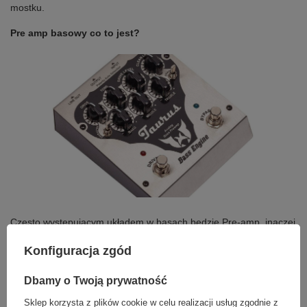
mostku.
Pre amp basowy co to jest?
Często występującym układem w basach będzie Pre-amp, inaczej
przedwzmacniacz. Ten układ może zawierać w sobie EQ lub
Konfiguracja zgód
boost(podbicie) poszczególnych częstotliwości i dodaje oddzielną
charakterystykę brzmieniową. W gitarach z pre-ampami można
ten układ włączać lub wyłączać na przykład poprzez przełącznik
Dbamy o Twoją prywatność
push -pull lub push -push. W połączeniu z wysokiej jakości
Sklep korzysta z plików cookie w celu realizacji usług zgodnie z