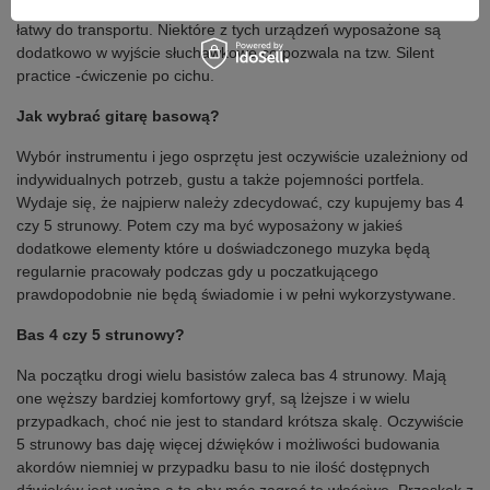
Zaletą zewnętrznego pre-ampu jest również to ze jest poręczny,
łatwy do transportu. Niektóre z tych urządzeń wyposażone są
dodatkowo w wyjście słuchawkowe co pozwala na tzw. Silent
practice -ćwiczenie po cichu.
Jak wybrać gitarę basową?
Wybór instrumentu i jego osprzętu jest oczywiście uzależniony od
indywidualnych potrzeb, gustu a także pojemności portfela.
Wydaje się, że najpierw należy zdecydować, czy kupujemy bas 4
czy 5 strunowy. Potem czy ma być wyposażony w jakieś
dodatkowe elementy które u doświadczonego muzyka będą
regularnie pracowały podczas gdy u poczatkującego
prawdopodobnie nie będą świadomie i w pełni wykorzystywane.
Bas 4 czy 5 strunowy?
Na początku drogi wielu basistów zaleca bas 4 strunowy. Mają
one węższy bardziej komfortowy gryf, są lżejsze i w wielu
przypadkach, choć nie jest to standard krótsza skalę. Oczywiście
5 strunowy bas daję więcej dźwięków i możliwości budowania
akordów niemniej w przypadku basu to nie ilość dostępnych