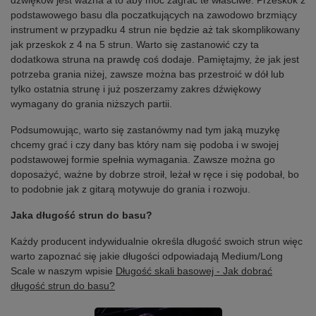
dźwięków jest ważna a to aby móc zagrać te właściwe. Przeskok z
podstawowego basu dla poczatkujących na zawodowo brzmiący
instrument w przypadku 4 strun nie będzie aż tak skomplikowany
jak przeskok z 4 na 5 strun. Warto się zastanowić czy ta
dodatkowa struna na prawdę coś dodaje. Pamiętajmy, że jak jest
potrzeba grania niżej, zawsze można bas przestroić w dół lub
tylko ostatnia strunę i już poszerzamy zakres dźwiękowy
wymagany do grania niższych partii.
Podsumowując, warto się zastanówmy nad tym jaką muzykę
chcemy grać i czy dany bas który nam się podoba i w swojej
podstawowej formie spełnia wymagania. Zawsze można go
doposażyć, ważne by dobrze stroił, leżał w ręce i się podobał, bo
to podobnie jak z gitarą motywuje do grania i rozwoju.
Jaka długość strun do basu?
Każdy producent indywidualnie określa długość swoich strun więc
warto zapoznać się jakie długości odpowiadają Medium/Long
Scale w naszym wpisie
Długość skali basowej - Jak dobrać
długość strun do basu?