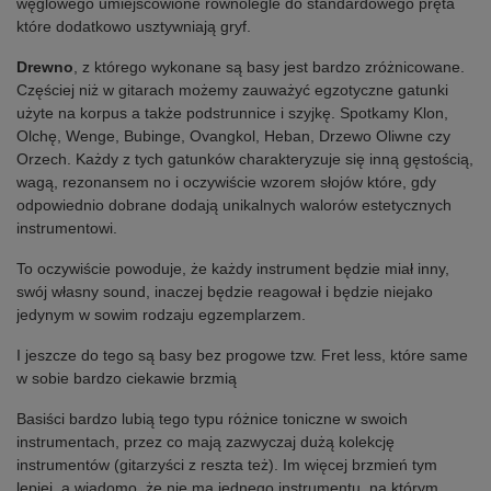
węglowego umiejscowione równolegle do standardowego pręta
które dodatkowo usztywniają gryf.
Drewno
, z którego wykonane są basy jest bardzo zróżnicowane.
Częściej niż w gitarach możemy zauważyć egzotyczne gatunki
użyte na korpus a także podstrunnice i szyjkę. Spotkamy Klon,
Olchę, Wenge, Bubinge, Ovangkol, Heban, Drzewo Oliwne czy
Orzech. Każdy z tych gatunków charakteryzuje się inną gęstością,
wagą, rezonansem no i oczywiście wzorem słojów które, gdy
odpowiednio dobrane dodają unikalnych walorów estetycznych
instrumentowi.
To oczywiście powoduje, że każdy instrument będzie miał inny,
swój własny sound, inaczej będzie reagował i będzie niejako
jedynym w sowim rodzaju egzemplarzem.
I jeszcze do tego są basy bez progowe tzw. Fret less, które same
w sobie bardzo ciekawie brzmią
Basiści bardzo lubią tego typu różnice toniczne w swoich
instrumentach, przez co mają zazwyczaj dużą kolekcję
instrumentów (gitarzyści z reszta też). Im więcej brzmień tym
lepiej, a wiadomo, że nie ma jednego instrumentu, na którym