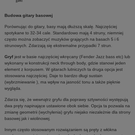
Budowa gitary basowej
Porównując do gitary, basy mają dłuższą skalę. Najczęściej
spotykane to 32-34 cale. Standardowo mają 4 struny, niemniej
często można zobaczyć muzyków grających na basach 5 i 6
strunowych. Zdarzają się ekstremalne przypadki 7 strun.
Gryf
jest w basie najczęściej wkręcany (Fender Jazz bass etc) lub
wykonany w konstrukcji neck through body, gdzie stanowi jeden
element z korpusem. W gitarach lutniczych ta druga opcja jest
stosowana najczęściej. Daje to bardzo długi sustain
(wybrzmiewanie ), ma wpływ na jasność tonu a także pięknie
wygląda.
Zdarza się, że wewnątrz gryfu dla poprawy sztywności występują
dwa pręty napinające ustawione obok siebie. Opcja ta pozwala na
zmianę geometrii (wychylenia) gryfu niejako niezależnie dla strony
basowej jak i wiolinowej.
Innym często stosowanym rozwiązaniem są pręty z włókna