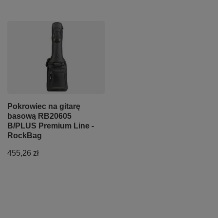
Pokrowiec na gitarę
basową RB20605
B/PLUS Premium Line -
RockBag
455,26 zł