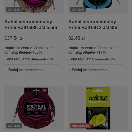
OKAZJA
OKAZJA
Kabel instrumentalny
Kabel instrumentalny
Ernie Ball 6430 J/J 5,5m
Ernie Ball 6412 J/J 3m
137,54 zł
82,46 zł
Najniższa cena z 30 dni przed
Najniższa cena z 30 dni przed
obniżką:
85,51 zł
+60%
obniżką:
70,13 zł
+17%
Cena regularna:
141,80 zł
-3%
Cena regularna:
85,00 zł
-3%
+ Dodaj do porównania
+ Dodaj do porównania
OKAZJA
PROMOCJA