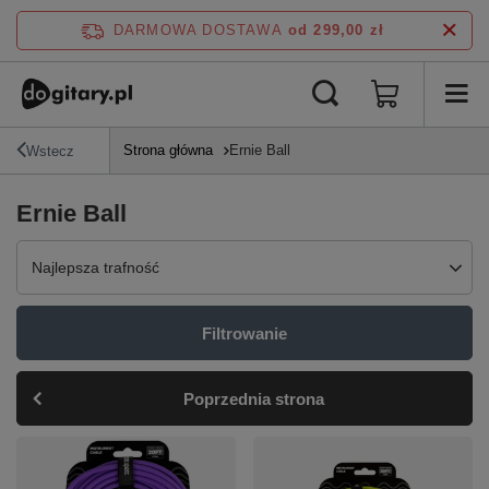
DARMOWA DOSTAWA
od 299,00 zł
Strona główna
Ernie Ball
Wstecz
Ernie Ball
Zmień sortowanie
Najlepsza trafność
Filtrowanie
Poprzednia strona