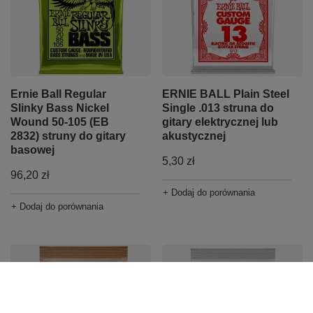
Ernie Ball Regular
ERNIE BALL Plain Steel
Slinky Bass Nickel
Single .013 struna do
Wound 50-105 (EB
gitary elektrycznej lub
2832) struny do gitary
akustycznej
basowej
5,30 zł
96,20 zł
+ Dodaj do porównania
+ Dodaj do porównania