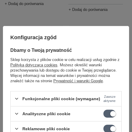
+ Dodaj do porównania
+ Dodaj do porównania
Konfiguracja zgód
Dbamy o Twoją prywatność
Sklep korzysta z plików cookie w celu realizacji usług zgodnie z
Polityką dotyczącą cookies
. Możesz określić warunki
przechowywania lub dostępu do cookie w Twojej przeglądarce.
Więcej informacji na temat warunków i prywatności można
Ernie Ball 2223 NC
Ernie Ball 2215 NC
znaleźć także na stronie
Prywatność i warunki Google
.
Hybrid Slinky struny do
Hybrid Slinky struny do
gitary elektrycznej 9-42
gitary elektrycznej 10-52
Zawsze
Funkcjonalne pliki cookie (wymagane)
31,80 zł
32,40 zł
aktywne
+ Dodaj do porównania
+ Dodaj do porównania
Analityczne pliki cookie
Reklamowe pliki cookie