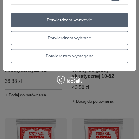
Potwierdzam wszystkie
Potwierdzam wybrane
Ernie Ball 2004 Light
Ernie Ball 2151 Rock
Potwierdzam wymagane
Earthwood 80/20
and Blues Earthwood
Bronze struny do gitary
Phosphor Bronze
akustycznej 11-52
struny do gitary
akustycznej 10-52
36,38 zł
43,50 zł
+ Dodaj do porównania
+ Dodaj do porównania