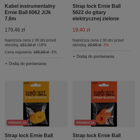
Kabel instrumentalny
Strap lock Ernie Ball
Ernie Ball 6062 J/Jk
5622 do gitary
7,6m
elektrycznej zielone
179,46 zł
19,40 zł
Najniższa cena z 30 dni przed
Najniższa cena z 30 dni przed
obniżką:
151,33 zł
+18%
obniżką:
20,00 zł
-3%
Cena regularna:
185,00 zł
-3%
+ Dodaj do porównania
+ Dodaj do porównania
PROMOCJA
PROMOCJA
Strap lock Ernie Ball
Strap lock Ernie Ball