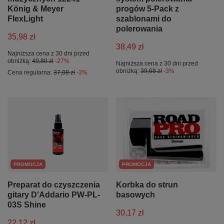
König & Meyer
progów 5-Pack z
FlexLight
szablonami do
polerowania
35,98 zł
38,49 zł
Najniższa cena z 30 dni przed
obniżką:
49,80 zł
-27%
Najniższa cena z 30 dni przed
obniżką:
39,68 zł
-3%
Cena regularna:
37,08 zł
-3%
PROMOCJA
PROMOCJA
Preparat do czyszczenia
Korbka do strun
gitary D'Addario PW-PL-
basowych
03S Shine
30,17 zł
22,12 zł