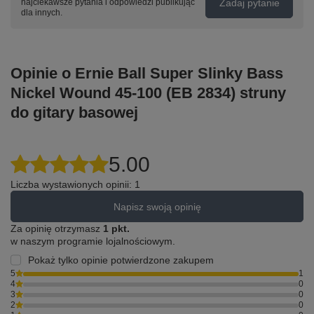
Zadaj pytanie
najciekawsze pytania i odpowiedzi publikując
dla innych.
Opinie o Ernie Ball Super Slinky Bass
Nickel Wound 45-100 (EB 2834) struny
do gitary basowej
5.00
Liczba wystawionych opinii: 1
Napisz swoją opinię
Za opinię otrzymasz
1 pkt.
w naszym programie lojalnościowym.
Pokaż tylko opinie potwierdzone zakupem
5
1
4
0
3
0
2
0