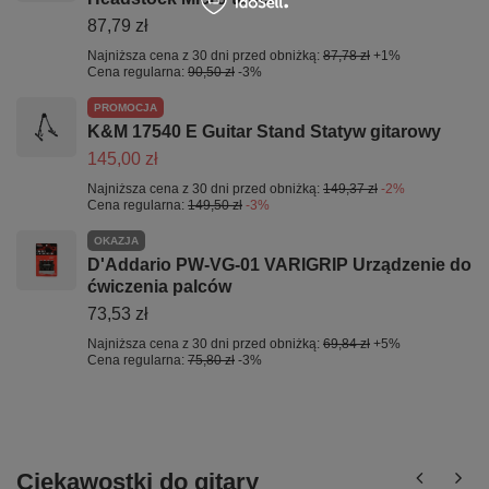
87,79 zł
Najniższa cena z 30 dni przed obniżką:
87,78 zł
+1%
Cena regularna:
90,50 zł
-3%
PROMOCJA
K&M 17540 E Guitar Stand Statyw gitarowy
145,00 zł
Najniższa cena z 30 dni przed obniżką:
149,37 zł
-2%
Cena regularna:
149,50 zł
-3%
OKAZJA
D'Addario PW-VG-01 VARIGRIP Urządzenie do
ćwiczenia palców
73,53 zł
Najniższa cena z 30 dni przed obniżką:
69,84 zł
+5%
Cena regularna:
75,80 zł
-3%
Ciekawostki do gitary