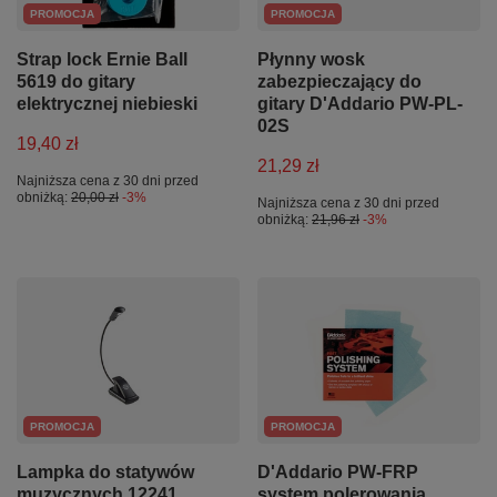
PROMOCJA
PROMOCJA
Strap lock Ernie Ball
Płynny wosk
5619 do gitary
zabezpieczający do
elektrycznej niebieski
gitary D'Addario PW-PL-
02S
19,40 zł
21,29 zł
Najniższa cena z 30 dni przed
obniżką:
20,00 zł
-3%
Najniższa cena z 30 dni przed
obniżką:
21,96 zł
-3%
PROMOCJA
PROMOCJA
Lampka do statywów
D'Addario PW-FRP
muzycznych 12241
system polerowania