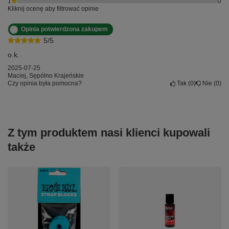
1
0
Kliknij ocenę aby filtrować opinie
Opinia potwierdzona zakupem
5/5
o.k.
2025-07-25
Maciej, Sępólno Krajeńskie
Czy opinia była pomocna?
Tak
0
Nie
0
Z tym produktem nasi klienci kupowali
także