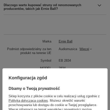
Dlaczego warto kupować struny od renomowanych
producentów, takich jak Ernie Ball?
Marka
Ernie Ball
Podmiot odpowiedzialny za ten
Audiomusica
Więcej
produkt na terenie UE
Symbol
EB 2834
MODEL
2834
ILOŚĆ STRUN
4
Konfiguracja zgód
ROZMIAR
45-100
Dbamy o Twoją prywatność
RODZAJ
Gitara Basowa
Sklep korzysta z plików cookie w celu realizacji usług zgodnie z
KATEGORIA
STRUNY
Polityką dotyczącą cookies
. Możesz określić warunki
DO GITARY BASOWEJ
przechowywania lub dostępu do cookie w Twojej przeglądarce.
Więcej informacji na temat warunków i prywatności można