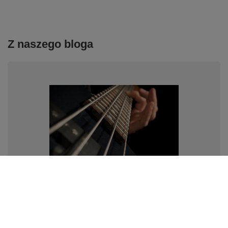
Z naszego bloga
Długość skali basowej - Jak dobrać długość strun do
basu?