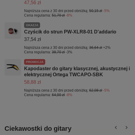
47,56 zł
Najniższa cena z 30 dni przed obniżką:
50,15 zł
-5%
Cena regularna:
51,70 zł
-8%
OKAZJA
Czyścik do strun PW-XLR8-01 D'addario
37,54 zł
Najniższa cena z 30 dni przed obniżką:
36,64 zł
+2%
Cena regularna:
38,70 zł
-3%
PROMOCJA
Kapodaster do gitary klasycznej, akustycznej i
elektrycznej Ortega TWCAPO-SBK
58,88 zł
Najniższa cena z 30 dni przed obniżką:
62,08 zł
-5%
Cena regularna:
64,00 zł
-8%
Ciekawostki do gitary