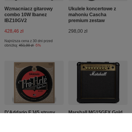
Wzmacniacz gitarowy
Ukulele koncertowe z
combo 10W Ibanez
mahoniu Cascha
IBZ10GV2
premium zestaw
428,46 zł
298,00 zł
Najniższa cena z 30 dni przed
obniżką:
451,00 zł
-5%
D'Addario EJ45 struny
Marshall MG15GFX Gold
do gitary klasycznej
wzmacniacz gitarowy
NORMAL TENSION
combo 15W