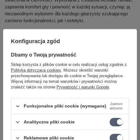
zapewnia komfort gry i pewność w każdej sytuacji, czyniąc ją
niezawodnym wyborem dla każdego gitarzysty szukającego
zarówno funkcjonalności, jak i estetyki.
Konfiguracja zgód
Marka
Ernie Ball
Dbamy o Twoją prywatność
Podmiot odpowiedzialny za ten
Audiomusica
Więcej
Sklep korzysta z plików cookie w celu realizacji usług zgodnie z
produkt na terenie UE
Polityką dotyczącą cookies
. Możesz określić warunki
Symbol
EB 9224
przechowywania lub dostępu do cookie w Twojej przeglądarce.
Więcej informacji na temat warunków i prywatności można
KATEGORIA
KOSTKI
znaleźć także na stronie
Prywatność i warunki Google
.
GRUBOŚĆ
Thin
Parametry bezpieczeństwa
Parametry bezpieczeństwa
Zawsze
Funkcjonalne pliki cookie (wymagane)
aktywne
Analityczne pliki cookie
Może potrzebujesz tego do gitary
Reklamowe pliki cookie