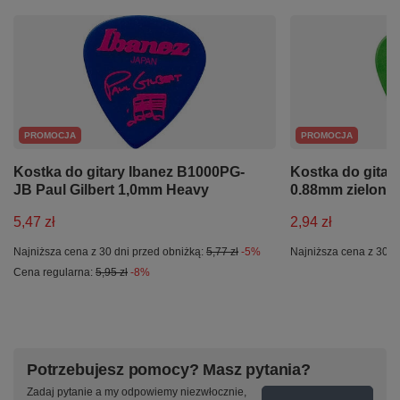
PROMOCJA
PROMOCJA
Kostka do gitary Ibanez B1000PG-
Kostka do gitary
JB Paul Gilbert 1,0mm Heavy
0.88mm zielona
5,47 zł
2,94 zł
Najniższa cena z 30 dni przed obniżką:
5,77 zł
-5%
Najniższa cena z 30 d
Cena regularna:
5,95 zł
-8%
Potrzebujesz pomocy? Masz pytania?
Zadaj pytanie a my odpowiemy niezwłocznie,