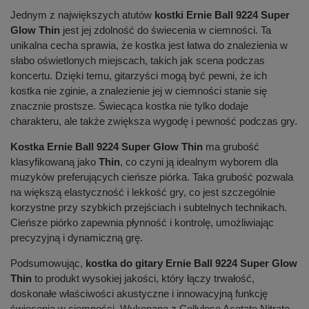
Jednym z największych atutów
kostki Ernie Ball 9224 Super
Glow Thin
jest jej zdolność do świecenia w ciemności. Ta
unikalna cecha sprawia, że kostka jest łatwa do znalezienia w
słabo oświetlonych miejscach, takich jak scena podczas
koncertu. Dzięki temu, gitarzyści mogą być pewni, że ich
kostka nie zginie, a znalezienie jej w ciemności stanie się
znacznie prostsze. Świecąca kostka nie tylko dodaje
charakteru, ale także zwiększa wygodę i pewność podczas gry.
Kostka Ernie Ball 9224 Super Glow Thin
ma grubość
klasyfikowaną jako
Thin
, co czyni ją idealnym wyborem dla
muzyków preferujących cieńsze piórka. Taka grubość pozwala
na większą elastyczność i lekkość gry, co jest szczególnie
korzystne przy szybkich przejściach i subtelnych technikach.
Cieńsze piórko zapewnia płynność i kontrolę, umożliwiając
precyzyjną i dynamiczną grę.
Podsumowując,
kostka do gitary Ernie Ball 9224 Super Glow
Thin
to produkt wysokiej jakości, który łączy trwałość,
doskonałe właściwości akustyczne i innowacyjną funkcję
świecenia w ciemności. Wykonana z Cellulose Acetate Nitrate,