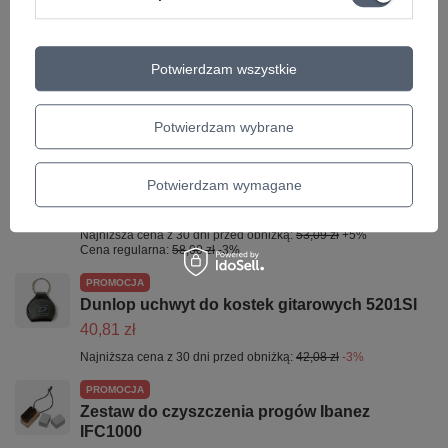
PROMOCJA
D'Addario PWCBS-SL slide chromowany do
gitary rozmiar L
Potwierdzam wszystkie
77,49 zł
Najniższa cena z 30 dni przed obniżką:
79,89 zł
-3%
Potwierdzam wybrane
OKAZJA
Korbka do strun DP0002 z obcinarką
D'Addario Pro-Winder
Potwierdzam wymagane
56,26 zł
Najniższa cena z 30 dni przed obniżką:
53,09 zł
+5%
Cena regularna:
58,00 zł
-3%
PROMOCJA
Dunlop uchwyt do kostek gitarowych 5201SI
40,81 zł
Najniższa cena z 30 dni przed obniżką:
42,08 zł
-3%
PROMOCJA
Zestaw do czyszczenia progów Ibanez
IFC1000