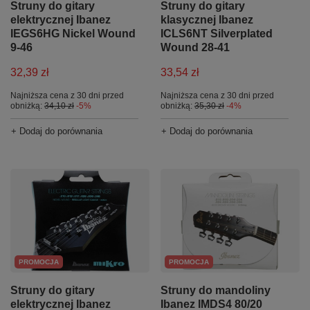
Struny do gitary
Struny do gitary
elektrycznej Ibanez
klasycznej Ibanez
IEGS6HG Nickel Wound
ICLS6NT Silverplated
9-46
Wound 28-41
32,39 zł
33,54 zł
Najniższa cena z 30 dni przed
Najniższa cena z 30 dni przed
obniżką:
34,10 zł
-5%
obniżką:
35,30 zł
-4%
+ Dodaj do porównania
+ Dodaj do porównania
PROMOCJA
PROMOCJA
Struny do gitary
Struny do mandoliny
elektrycznej Ibanez
Ibanez IMDS4 80/20