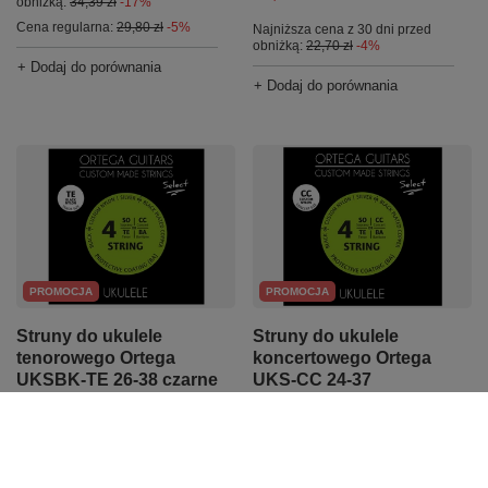
obniżką:
34,39 zł
-17%
Cena regularna:
29,80 zł
-5%
Najniższa cena z 30 dni przed
obniżką:
22,70 zł
-4%
+ Dodaj do porównania
+ Dodaj do porównania
PROMOCJA
PROMOCJA
Struny do ukulele
Struny do ukulele
tenorowego Ortega
koncertowego Ortega
UKSBK-TE 26-38 czarne
UKS-CC 24-37
21,57 zł
20,61 zł
Najniższa cena z 30 dni przed
Najniższa cena z 30 dni przed
obniżką:
22,70 zł
-4%
obniżką:
21,70 zł
-5%