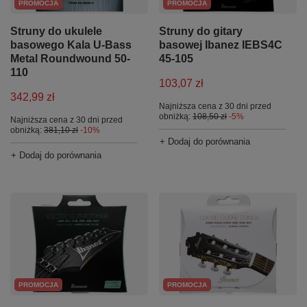
PROMOCJA
PROMOCJA
Struny do ukulele
Struny do gitary
basowego Kala U-Bass
basowej Ibanez IEBS4C
Metal Roundwound 50-
45-105
110
103,07 zł
342,99 zł
Najniższa cena z 30 dni przed
obniżką:
108,50 zł
-5%
Najniższa cena z 30 dni przed
obniżką:
381,10 zł
-10%
+ Dodaj do porównania
+ Dodaj do porównania
PROMOCJA
PROMOCJA