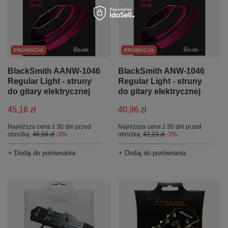
PROMOCJA
PROMOCJA
BlackSmith AANW-1046
BlackSmith ANW-1046
Regular Light - struny
Regular Light - struny
do gitary elektrycznej
do gitary elektrycznej
45,16 zł
40,96 zł
Najniższa cena z 30 dni przed
Najniższa cena z 30 dni przed
obniżką:
46,56 zł
-3%
obniżką:
42,23 zł
-3%
+ Dodaj do porównania
+ Dodaj do porównania