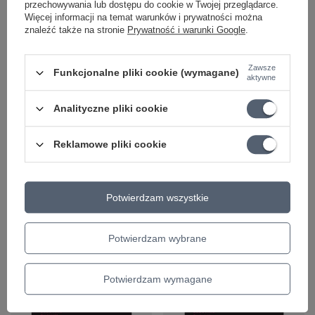
przechowywania lub dostępu do cookie w Twojej przeglądarce.
Więcej informacji na temat warunków i prywatności można
znaleźć także na stronie
Prywatność i warunki Google
.
Zawsze
Funkcjonalne pliki cookie (wymagane)
aktywne
PROMOCJA
PROMOCJA
Analityczne pliki cookie
Struny do ukulele
BlackSmith AANW-0942
sopranowego i
Super Light - struny do
Reklamowe pliki cookie
koncertowego Ibanez
gitary elektrycznej
NBUKS4
43,47 zł
35,28 zł
Potwierdzam wszystkie
Najniższa cena z 30 dni przed
obniżką:
44,81 zł
-2%
Najniższa cena z 30 dni przed
obniżką:
37,13 zł
-4%
+ Dodaj do porównania
Potwierdzam wybrane
+ Dodaj do porównania
Potwierdzam wymagane