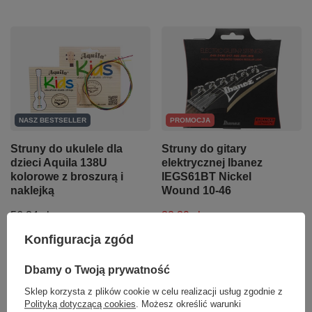
NASZ BESTSELLER
PROMOCJA
Struny do ukulele dla
Struny do gitary
dzieci Aquila 138U
elektrycznej Ibanez
kolorowe z broszurą i
IEGS61BT Nickel
naklejką
Wound 10-46
56,24 zł
32,39 zł
Konfiguracja zgód
Najniższa cena z 30 dni przed
+ Dodaj do porównania
obniżką:
34,10 zł
-5%
Dbamy o Twoją prywatność
+ Dodaj do porównania
Sklep korzysta z plików cookie w celu realizacji usług zgodnie z
Polityką dotyczącą cookies
. Możesz określić warunki