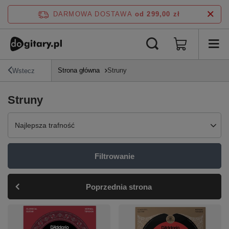
DARMOWA DOSTAWA
od 299,00 zł
Strona główna
Struny
Wstecz
Struny
Zmień sortowanie
Najlepsza trafność
Filtrowanie
Poprzednia strona