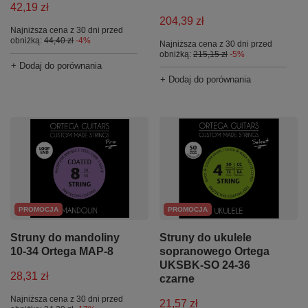
42,19 zł
204,39 zł
Najniższa cena z 30 dni przed
obniżką:
44,40 zł
-4%
Najniższa cena z 30 dni przed
obniżką:
215,15 zł
-5%
+ Dodaj do porównania
+ Dodaj do porównania
PROMOCJA
PROMOCJA
Struny do mandoliny
Struny do ukulele
10-34 Ortega MAP-8
sopranowego Ortega
UKSBK-SO 24-36
28,31 zł
czarne
Najniższa cena z 30 dni przed
21,57 zł