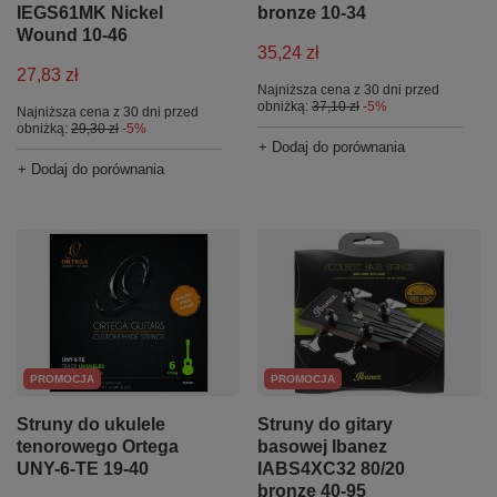
IEGS61MK Nickel
bronze 10-34
Wound 10-46
35,24 zł
27,83 zł
Najniższa cena z 30 dni przed
obniżką:
37,10 zł
-5%
Najniższa cena z 30 dni przed
obniżką:
29,30 zł
-5%
+ Dodaj do porównania
+ Dodaj do porównania
PROMOCJA
PROMOCJA
Struny do ukulele
Struny do gitary
tenorowego Ortega
basowej Ibanez
UNY-6-TE 19-40
IABS4XC32 80/20
bronze 40-95