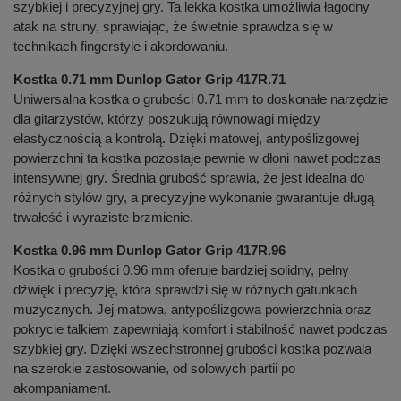
szybkiej i precyzyjnej gry. Ta lekka kostka umożliwia łagodny
atak na struny, sprawiając, że świetnie sprawdza się w
technikach fingerstyle i akordowaniu.
Kostka 0.71 mm Dunlop Gator Grip 417R.71
Uniwersalna kostka o grubości 0.71 mm to doskonałe narzędzie
dla gitarzystów, którzy poszukują równowagi między
elastycznością a kontrolą. Dzięki matowej, antypoślizgowej
powierzchni ta kostka pozostaje pewnie w dłoni nawet podczas
intensywnej gry. Średnia grubość sprawia, że jest idealna do
różnych stylów gry, a precyzyjne wykonanie gwarantuje długą
trwałość i wyraziste brzmienie.
Kostka 0.96 mm Dunlop Gator Grip 417R.96
Kostka o grubości 0.96 mm oferuje bardziej solidny, pełny
dźwięk i precyzję, która sprawdzi się w różnych gatunkach
muzycznych. Jej matowa, antypoślizgowa powierzchnia oraz
pokrycie talkiem zapewniają komfort i stabilność nawet podczas
szybkiej gry. Dzięki wszechstronnej grubości kostka pozwala
na szerokie zastosowanie, od solowych partii po
akompaniament.