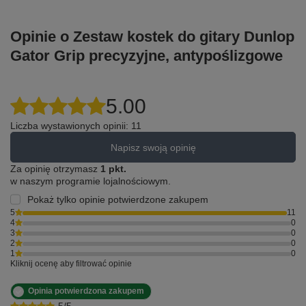
Opinie o Zestaw kostek do gitary Dunlop
Gator Grip precyzyjne, antypoślizgowe
5.00
Liczba wystawionych opinii: 11
Napisz swoją opinię
Za opinię otrzymasz
1 pkt.
w naszym programie lojalnościowym.
Pokaż tylko opinie potwierdzone zakupem
5
11
4
0
3
0
2
0
1
0
Kliknij ocenę aby filtrować opinie
Opinia potwierdzona zakupem