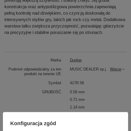
preferują większą sztywność i solidny chwyt. Jej gruba
konstrukcja oraz antypoślizgowa powierzchnia zapewniają
pełną kontrolę nad dźwiękiem, co czyni ją doskonałą do
intensywnych stylów gry, takich jak rock czy metal. Dodatkowa
warstwa talku zwiększa przyczepność, pozwalając gitarzyście
na precyzyjne i stabilne poruszanie się po strunach.
Marka
Dunlop
Podmiot odpowiedzialny za ten
MUSIC DEALER sp.j.
Więcej
produkt na terenie UE
Symbol
417R.58
GRUBOŚĆ
0.58 mm
0.71 mm
1.14 mm
2.0 mm
0.96 mm
Konfiguracja zgód
1.5 mm