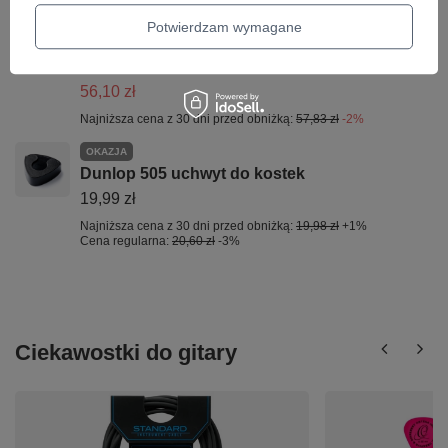
Potwierdzam wymagane
PROMOCJA
Pazurek do gry na gitarze D'addario NP7T-04
rozmiar M
56,10 zł
Najniższa cena z 30 dni przed obniżką:
57,83 zł
-2%
OKAZJA
Dunlop 505 uchwyt do kostek
19,99 zł
Najniższa cena z 30 dni przed obniżką:
19,98 zł
+1%
Cena regularna:
20,60 zł
-3%
Ciekawostki do gitary