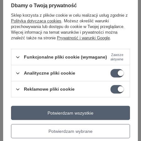
Dbamy o Twoją prywatność
KATEGORIA
KOSTKI
Sklep korzysta z plików cookie w celu realizacji usług zgodnie z
Parametry bezpieczeństwa
Parametry bezpieczeństwa
Polityką dotyczącą cookies
. Możesz określić warunki
przechowywania lub dostępu do cookie w Twojej przeglądarce.
Więcej informacji na temat warunków i prywatności można
znaleźć także na stronie
Prywatność i warunki Google
.
Może potrzebujesz tego do gitary
Zawsze
Funkcjonalne pliki cookie (wymagane)
aktywne
OKAZJA
Korbka do strun DP0002 z obcinarką
D'Addario Pro-Winder
Analityczne pliki cookie
56,26 zł
Reklamowe pliki cookie
Najniższa cena z 30 dni przed obniżką:
53,09 zł
+5%
Cena regularna:
58,00 zł
-3%
PROMOCJA
Stroik, chromatyczny tuner do gitary PW-CT-
Potwierdzam wszystkie
17 D'addario żółty
63,81 zł
Potwierdzam wybrane
Najniższa cena z 30 dni przed obniżką:
96,60 zł
-33%
Cena regularna:
65,78 zł
-3%