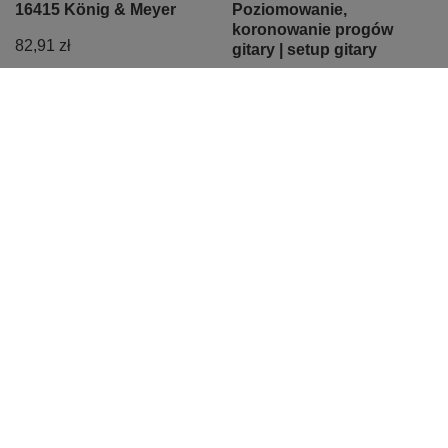
16415 König & Meyer
Poziomowanie,
koronowanie progów
82,91 zł
gitary | setup gitary
Najniższa cena z 30 dni przed
500,00 zł
obniżką:
82,91 zł
0%
Cena regularna:
85,49 zł
-3%
Z naszego bloga