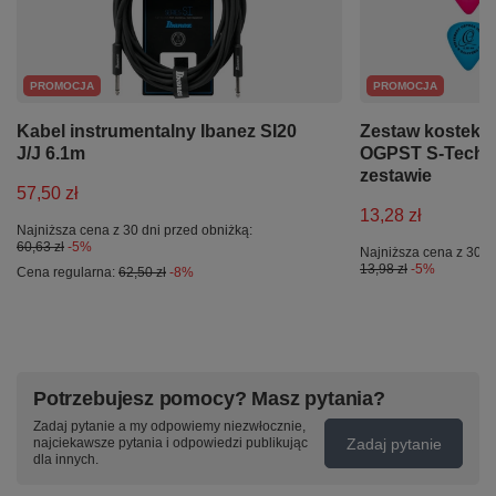
PROMOCJA
PROMOCJA
Kabel instrumentalny Ibanez SI20
Zestaw kostek d
J/J 6.1m
OGPST S-Tech De
zestawie
57,50 zł
13,28 zł
Najniższa cena z 30 dni przed obniżką:
60,63 zł
-5%
Najniższa cena z 30 d
13,98 zł
-5%
Cena regularna:
62,50 zł
-8%
Potrzebujesz pomocy? Masz pytania?
Zadaj pytanie a my odpowiemy niezwłocznie,
Zadaj pytanie
najciekawsze pytania i odpowiedzi publikując
dla innych.