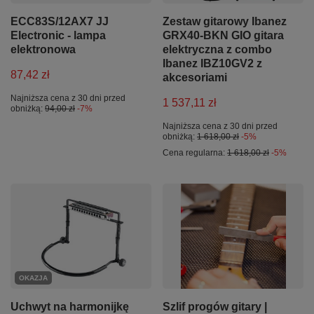
ECC83S/12AX7 JJ
Zestaw gitarowy Ibanez
Electronic - lampa
GRX40-BKN GIO gitara
elektronowa
elektryczna z combo
Ibanez IBZ10GV2 z
87,42 zł
akcesoriami
Najniższa cena z 30 dni przed
1 537,11 zł
obniżką:
94,00 zł
-7%
Najniższa cena z 30 dni przed
obniżką:
1 618,00 zł
-5%
Cena regularna:
1 618,00 zł
-5%
OKAZJA
Uchwyt na harmonijkę
Szlif progów gitary |