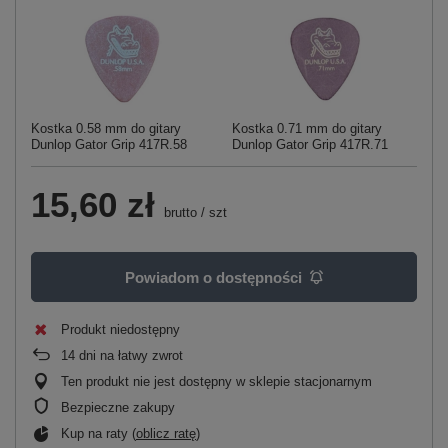
Kostka 0.58 mm do gitary
Kostka 0.71 mm do gitary
Ko
Dunlop Gator Grip 417R.58
Dunlop Gator Grip 417R.71
Du
Pr
15,60 zł
brutto
/
szt
Powiadom o dostępności
Produkt niedostępny
14
dni na łatwy zwrot
Ten produkt nie jest dostępny w sklepie stacjonarnym
Bezpieczne zakupy
Kup na raty (
oblicz ratę
)