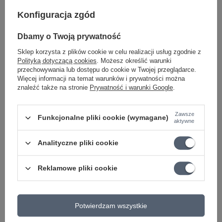
Symbol
L2050013
Konfiguracja zgód
Typ
SOPRANOWE
KATEGORIA
UKULELE
Dbamy o Twoją prywatność
DŁUGOŚĆ
54cm
Sklep korzysta z plików cookie w celu realizacji usług zgodnie z
Polityką dotyczącą cookies
. Możesz określić warunki
Parametry bezpieczeństwa
Parametry bezpieczeństwa
przechowywania lub dostępu do cookie w Twojej przeglądarce.
Więcej informacji na temat warunków i prywatności można
znaleźć także na stronie
Prywatność i warunki Google
.
Może potrzebujesz tego do gitary
Zawsze
Funkcjonalne pliki cookie (wymagane)
aktywne
PROMOCJA
K&M 17595-000-55 statyw do ukulele lub
Analityczne pliki cookie
skrzypiec
60,15 zł
Reklamowe pliki cookie
Najniższa cena z 30 dni przed obniżką:
64,55 zł
-6%
Cena regularna:
62,00 zł
-3%
PROMOCJA
Potwierdzam wszystkie
K&M 30920 Kapodaster do ukulele
66,94 zł