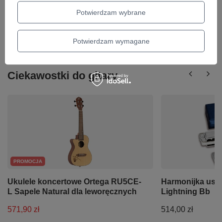
Potwierdzam wybrane
Najniższa cena z 30 dni przed obniżką:
72,63 zł
-7%
Cena regularna:
69,00 zł
-3%
Potwierdzam wymagane
Ciekawostki do gitary
PROMOCJA
Ukulele koncertowe Ortega RU5CE-
Harmonijka ust
L Sapele Natural dla leworęcznych
Lightning Bb
571,90 zł
514,00 zł