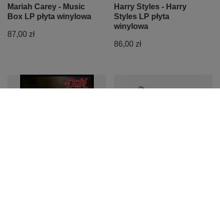
Mariah Carey - Music
Harry Styles - Harry
Box LP płyta winylowa
Styles LP płyta
winylowa
87,00 zł
86,00 zł
Ozzy Osbourne -
Uchwyt mikrofonowy
Blizzard Of Ozz LP płyta
kosz antywibracyjny
winylowa przezroczysta
KA-LINE STAND DSM45
czarny
72,00 zł
25,00 zł