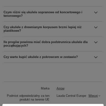
Czym różni się ukulele sopranowe od koncertowego i
tenorowego?
Czy ukulele z drewnianym korpusem brzmi lepiej niż
plastikowe?
Ile progów powinna mieć dobra podstrunnica ukulele dla
początkujących?
Czy warto kupić ukulele z pokrowcem w zestawie?
Marka
Arrow
Podmiot odpowiedzialny za ten
Lauda Central Europe
Więcej
produkt na terenie UE