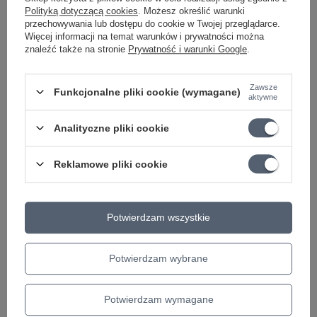
Polityką dotyczącą cookies
. Możesz określić warunki
przechowywania lub dostępu do cookie w Twojej przeglądarce.
Jakie cechy powinno mieć dobre ukulele koncertowe do
Więcej informacji na temat warunków i prywatności można
nauki?
znaleźć także na stronie
Prywatność i warunki Google
.
Zawsze
Funkcjonalne pliki cookie (wymagane)
aktywne
Analityczne pliki cookie
Marka
Arrow
Podmiot odpowiedzialny za ten
Lauda Central Europe
Więcej
Reklamowe pliki cookie
produkt na terenie UE
Symbol
L2050062
Typ
KONCERTOWE
Potwierdzam wszystkie
KATEGORIA
UKULELE
Parametry bezpieczeństwa
Parametry bezpieczeństwa
Potwierdzam wybrane
Potwierdzam wymagane
Może potrzebujesz tego do gitary