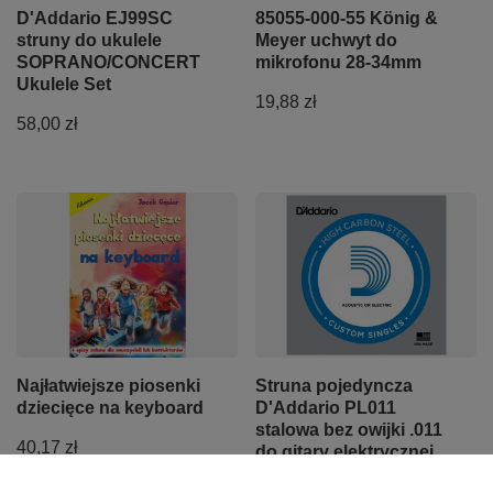
D'Addario EJ99SC
85055-000-55 König &
struny do ukulele
Meyer uchwyt do
SOPRANO/CONCERT
mikrofonu 28-34mm
Ukulele Set
19,88 zł
58,00 zł
Najłatwiejsze piosenki
Struna pojedyncza
dziecięce na keyboard
D'Addario PL011
stalowa bez owijki .011
40,17 zł
do gitary elektrycznej,
akustycznej