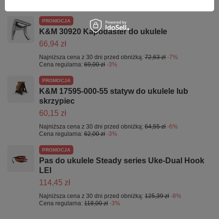
PROMOCJA
K&M 30920 Kapodaster do ukulele
66,94 zł
Najniższa cena z 30 dni przed obniżką:
72,63 zł
-7%
Cena regularna:
69,00 zł
-3%
PROMOCJA
K&M 17595-000-55 statyw do ukulele lub
skrzypiec
60,15 zł
Najniższa cena z 30 dni przed obniżką:
64,55 zł
-6%
Cena regularna:
62,00 zł
-3%
PROMOCJA
Pas do ukulele Steady series Uke-Dual Hook
LEI
114,45 zł
Najniższa cena z 30 dni przed obniżką:
125,39 zł
-8%
Cena regularna:
118,00 zł
-3%