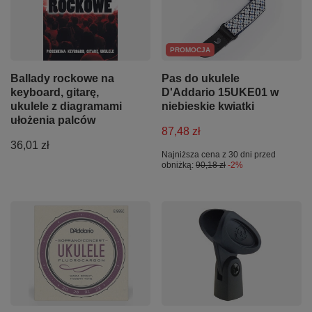
PROMOCJA
Ballady rockowe na
Pas do ukulele
keyboard, gitarę,
D'Addario 15UKE01 w
ukulele z diagramami
niebieskie kwiatki
ułożenia palców
87,48 zł
36,01 zł
Najniższa cena z 30 dni przed
obniżką:
90,18 zł
-2%