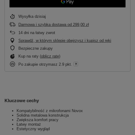
Wysyłka
dzisiaj
Darmowa i szybka dostawa
od
299,00 zł
14
dni na łatwy zwrot
Sprawdź, w którym sklepie obejrzysz i kupisz od ręki
Bezpieczne zakupy
Kup na raty (
oblicz ratę
)
Po zakupie otrzymasz
2.9 pkt.
Kluczowe cechy
Kompatybilność z mikrofonami Novox
Solidna metalowa konstrukcja
Zwiększa komfort pracy
Łatwy montaż
Estetyczny wygląd