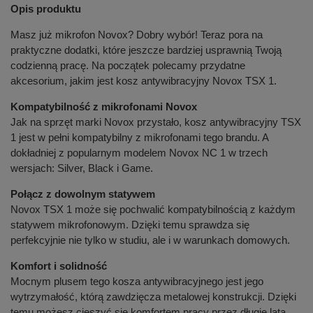
Opis produktu
Masz już mikrofon Novox? Dobry wybór! Teraz pora na
praktyczne dodatki, które jeszcze bardziej usprawnią Twoją
codzienną pracę. Na początek polecamy przydatne
akcesorium, jakim jest kosz antywibracyjny Novox TSX 1.
Kompatybilność z mikrofonami Novox
Jak na sprzęt marki Novox przystało, kosz antywibracyjny TSX
1 jest w pełni kompatybilny z mikrofonami tego brandu. A
dokładniej z popularnym modelem Novox NC 1 w trzech
wersjach: Silver, Black i Game.
Połącz z dowolnym statywem
Novox TSX 1 może się pochwalić kompatybilnością z każdym
statywem mikrofonowym. Dzięki temu sprawdza się
perfekcyjnie nie tylko w studiu, ale i w warunkach domowych.
Komfort i solidność
Mocnym plusem tego kosza antywibracyjnego jest jego
wytrzymałość, którą zawdzięcza metalowej konstrukcji. Dzięki
temu możesz cieszyć się komfortem pracy przez długie lata.