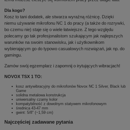
Dla kogo?
Kosz to tani dodatek, ale stwarza wyraźną różnicę. Dzięki
niemu używanie mikrofonu NC 1 do pracy (a także do rozrywki,
bo czemu nie) staje się o wiele łatwiejsze. Z tego względu
polecamy go tak profesjonalistom szukającym jak najlepszych
warunków na swoim stanowisku, jak i użytkownikom
wybierającym go do typowo casualowych rozwiązań, jak np. do
gamingu.
Zamów swój egzemplarz i zapomnij o irytujących wibracjach!
NOVOX TSX 1 TO:
kosz antywibracyjny do mikrofonów Novox NC 1 Silver, Black lub
Game
solidna metalowa konstrukcja
uniwersalny czarny kolor
kompatybilność z dowolnym statywem mikrofonowym
średnica 43-47 mm
gwint: 5/8" (~1,59 cm)
Najczęściej zadawane pytania