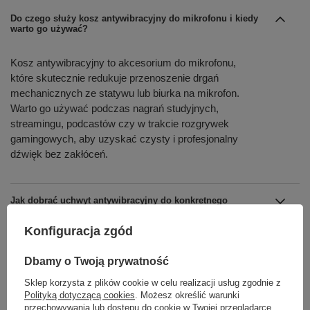
Do czego służy kosz antywibracyjny do mikrofonu i kiedy
warto go używać?
Kosz antywibracyjny to akcesorium do mikrofonu,
które skutecznie redukuje przenoszenie drgań
mechanicznych ze statywu lub biurka na mikrofon.
Warto go używać podczas nagrań studyjnych,
streamingu, podcastów czy w trakcie rozgrywek
gamingowych, aby uzyskać czysty i profesjonalny
dźwięk bez zakłóceń.
Jak dobrać uchwyt antywibracyjny do konkretnego
modelu mikrofonu?
Konfiguracja zgód
Czy kosze antywibracyjne są kompatybilne ze wszystkimi
statywami mikrofonowymi?
Dbamy o Twoją prywatność
Sklep korzysta z plików cookie w celu realizacji usług zgodnie z
Czy uchwyt antywibracyjny poprawia jakość nagrań
Polityką dotyczącą cookies
. Możesz określić warunki
głosu?
przechowywania lub dostępu do cookie w Twojej przeglądarce.