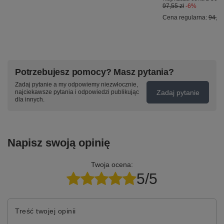
97,55 zł
-6%
Cena regularna:
94,00
Potrzebujesz pomocy? Masz pytania?
Zadaj pytanie a my odpowiemy niezwłocznie,
Zadaj pytanie
najciekawsze pytania i odpowiedzi publikując
dla innych.
Napisz swoją opinię
Twoja ocena:
5/5
Treść twojej opinii