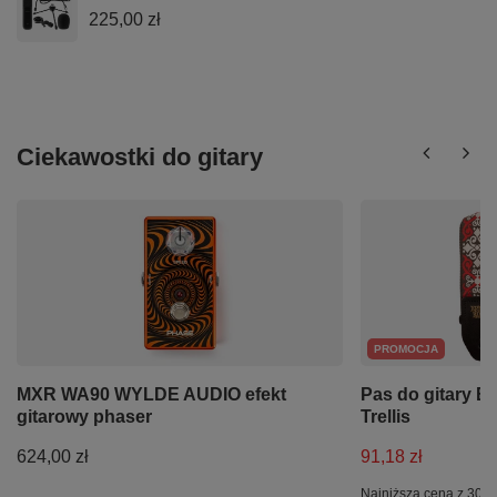
225,00 zł
Ciekawostki do gitary
PROMOCJA
MXR WA90 WYLDE AUDIO efekt
Pas do gitary Er
gitarowy phaser
Trellis
624,00 zł
91,18 zł
Najniższa cena z 30 d