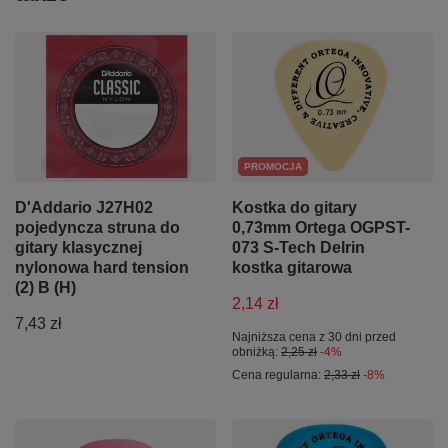
PROMOCJA
D'Addario J27H02
Kostka do gitary
pojedyncza struna do
0,73mm Ortega OGPST-
gitary klasycznej
073 S-Tech Delrin
nylonowa hard tension
kostka gitarowa
(2) B (H)
2,14 zł
7,43 zł
Najniższa cena z 30 dni przed
obniżką:
2,25 zł
-4%
Cena regularna:
2,33 zł
-8%