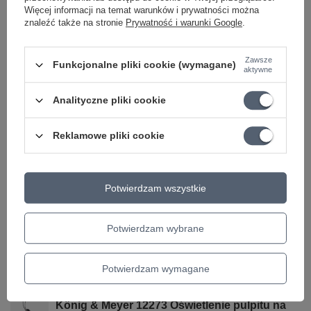
Więcej informacji na temat warunków i prywatności można
Jakie akcesoria poprawiają komfort pracy z mikrofonem
znaleźć także na stronie
Prywatność i warunki Google
.
w domowym studio?
Zawsze
Funkcjonalne pliki cookie (wymagane)
aktywne
Analityczne pliki cookie
Marka
Novox
Reklamowe pliki cookie
Podmiot odpowiedzialny za ten
Novox
Więcej
produkt na terenie UE
Symbol
L1080053
Potwierdzam wszystkie
Parametry bezpieczeństwa
Parametry bezpieczeństwa
Potwierdzam wybrane
Może potrzebujesz tego do gitary
Potwierdzam wymagane
PROMOCJA
König & Meyer 12273 Oświetlenie pulpitu na