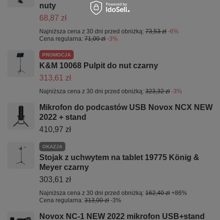
nuty
68,87 zł
Najniższa cena z 30 dni przed obniżką:
73,53 zł
-6%
Cena regularna:
71,00 zł
-3%
PROMOCJA
K&M 10068 Pulpit do nut czarny
313,61 zł
Najniższa cena z 30 dni przed obniżką:
323,32 zł
-3%
Mikrofon do podcastów USB Novox NCX NEW
2022 + stand
410,97 zł
OKAZJA
Stojak z uchwytem na tablet 19775 König &
Meyer czarny
303,61 zł
Najniższa cena z 30 dni przed obniżką:
162,40 zł
+86%
Cena regularna:
313,00 zł
-3%
Novox NC-1 NEW 2022 mikrofon USB+stand