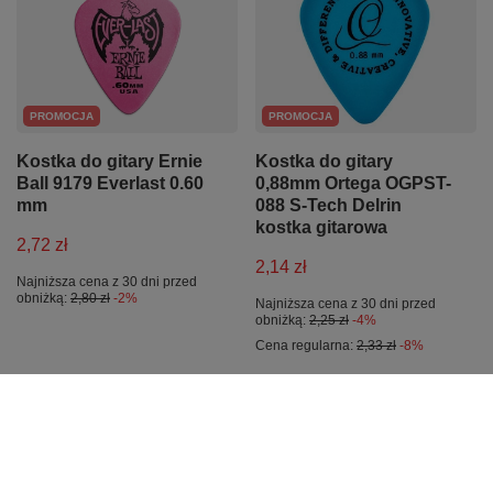
PROMOCJA
PROMOCJA
Kostka do gitary Ernie
Kostka do gitary
Ball 9179 Everlast 0.60
0,88mm Ortega OGPST-
mm
088 S-Tech Delrin
kostka gitarowa
2,72 zł
2,14 zł
Najniższa cena z 30 dni przed
obniżką:
2,80 zł
-2%
Najniższa cena z 30 dni przed
obniżką:
2,25 zł
-4%
Cena regularna:
2,33 zł
-8%