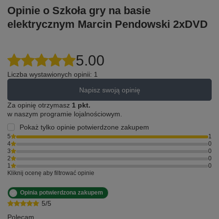
Opinie o Szkoła gry na basie
elektrycznym Marcin Pendowski 2xDVD
5.00
Liczba wystawionych opinii: 1
Napisz swoją opinię
Za opinię otrzymasz
1 pkt.
w naszym programie lojalnościowym.
Pokaż tylko opinie potwierdzone zakupem
5
1
4
0
3
0
2
0
1
0
Kliknij ocenę aby filtrować opinie
Opinia potwierdzona zakupem
5/5
Polecam