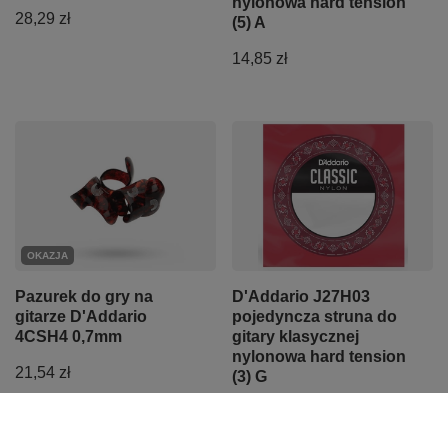
nylonowa hard tension
28,29 zł
(5) A
14,85 zł
OKAZJA
Pazurek do gry na
D'Addario J27H03
gitarze D'Addario
pojedyncza struna do
4CSH4 0,7mm
gitary klasycznej
nylonowa hard tension
21,54 zł
(3) G
Najniższa cena z 30 dni przed
7,43 zł
obniżką:
21,53 zł
+1%
Cena regularna:
22,20 zł
-3%