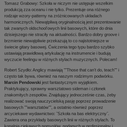
Tomasz Grabowy: Szkoła w niczym nie ustępuje wszelkim
produkcją zza oceanu i nie tylko. Prezentuje ona różnego
rodzaje wzory-patterny na zróżnicowanych układach
harmonicznych. Niewątpliwą oryginalnością jest prezentowanie
tak zwanych oldschool'owych linii basowych, które do dnia
dzisiejszego nie straciły na aktualności. Bardzo dobry groove i
brzmienie niewątpliwie przekazują to co najistotniejsze w
świecie gitary basowej. Ćwiczenia tego typu bardzo szybko
ustawiają prawidłową artykulację na instrumencie i budują
wyczucie feelingu w różnych stylach muzycznych. Polecam!
Robert Szydło: Anglicy mawiają ""Those that can't do, teach"" i
często tak bywa, również na naszym rodzimym podwórku.
Marcin Pendowski
jest fantastycznym wyjątkiem.
Praktykujący, sprawny warsztatowo sideman i członek
znakomitych zespołów. Znajdujący jednocześnie czas, żeby
realizować swoją nauczycielską pasję poprzez prowadzenie
basowych ""warsztatów"", a ostatnio również poprzez
arcyciekawe wydawnictwo: ˝Szkoła na bas elektryczny˝.
Zawiera ona przykłady basowych linii w różnych stylach. To
kopalnia ciekawych pomysłów, podanych w profesjonalny i