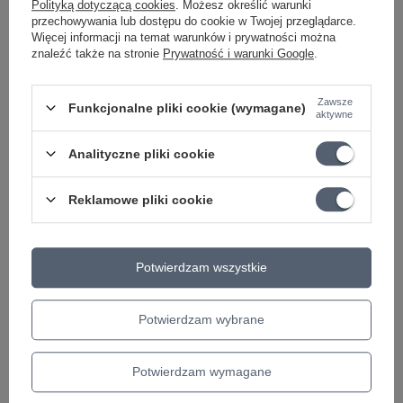
Polityką dotyczącą cookies
. Możesz określić warunki
przechowywania lub dostępu do cookie w Twojej przeglądarce.
PROMOCJA
Więcej informacji na temat warunków i prywatności można
König & Meyer 12440 pulpit stołowy Uni-Boy
znaleźć także na stronie
Prywatność i warunki Google
.
Book żółty
24,97 zł
Zawsze
Najniższa cena z 30 dni przed obniżką:
49,80 zł
-49%
Funkcjonalne pliki cookie (wymagane)
aktywne
Cena regularna:
25,75 zł
-3%
Pokrowiec na gitarę basową RB 20515B/PLUS
Analityczne pliki cookie
Student Line Plus - RockBag
149,35 zł
Reklamowe pliki cookie
Ernie Ball Regular Slinky Bass Nickel Wound
50-105 (EB 2842) struny do gitary basowej
111,01 zł
Potwierdzam wszystkie
Wzmacniacz Basowy Micro Head 300W
Markbass NANO MARK II
Potwierdzam wybrane
1 907,56 zł
PROMOCJA
Potwierdzam wymagane
RockStand - Stojak na 3 gitary elektryczne /
basy