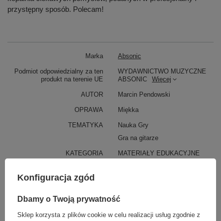
przystępny sposób. Polecam!
Marka
Absonic
Podmiot odpowiedzialny za ten
WYDAWNICTWO MUZYCZNE
produkt na terenie UE
ABSONIC
Więcej
AUTOR
Marcin Pendowski
OPRAWA
Miękka
TEMATYKA
Nauka Gry
Gra na gitarze
KATEGORIA
MATERIAŁY EDUKACYJNE
Parametry bezpieczeństwa
Parametry bezpieczeństwa
Konfiguracja zgód
Dbamy o Twoją prywatność
Może potrzebujesz tego do gitary
Sklep korzysta z plików cookie w celu realizacji usług zgodnie z