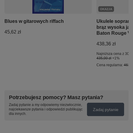
OKAZJA
Blues w gitarowych riffach
Ukulele sopran
brąz wysoka ja
45,62 zł
Baton Rouge V
438,36 zł
Najniższa cena z 30 d
435,00 zł
+1%
Cena regularna:
461,4
Potrzebujesz pomocy? Masz pytania?
Zadaj pytanie a my odpowiemy niezwłocznie,
Zadaj pytanie
najciekawsze pytania i odpowiedzi publikując
dla innych.