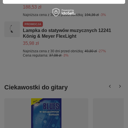
188,53 zł
Najniższa cena z 30 dni przed obniżką:
194,36 zł
-3%
PROMOCJA
Lampka do statywów muzycznych 12241
König & Meyer FlexLight
35,98 zł
Najniższa cena z 30 dni przed obniżką:
49,80 zł
-27%
Cena regularna:
37,08 zł
-3%
Ciekawostki do gitary