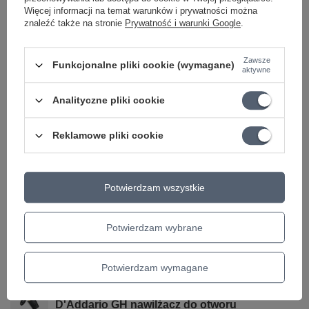
Więcej informacji na temat warunków i prywatności można
Podmiot odpowiedzialny za ten
Ada Music
Więcej
znaleźć także na stronie
Prywatność i warunki Google
.
produkt na terenie UE
NACIĄG
Medium-Hard Tension
Zawsze
Funkcjonalne pliki cookie (wymagane)
aktywne
MATERIAŁ
Nylon
OWIJKA
Tak
Analityczne pliki cookie
MATERIAŁ OWIJKI
Dark silver plated
Reklamowe pliki cookie
MODEL
Clásica Concert Dark Silver
KATEGORIA
STRUNY
DO GITARY KLASYCZNEJ
Potwierdzam wszystkie
Parametry bezpieczeństwa
Parametry bezpieczeństwa
Potwierdzam wybrane
Może potrzebujesz tego do gitary
Potwierdzam wymagane
OKAZJA
D'Addario GH nawilżacz do otworu