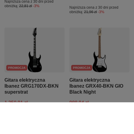
Najniższa cena z 30 dni przed
obniżką:
22,81 zł
-3%
Najniższa cena z 30 dni przed
obniżką:
21,96 zł
-3%
PROMOCJA
PROMOCJA
Gitara elektryczna
Gitara elektryczna
Ibanez GRG170DX-BKN
Ibanez GRX40-BKN GIO
superstrat
Black Night
1 350,91 zł
988,94 zł
Najniższa cena z 30 dni przed
Najniższa cena z 30 dni przed
obniżką:
1 422,00 zł
-5%
obniżką:
1 041,00 zł
-5%
Cena regularna:
1 422,00 zł
-5%
Cena regularna:
1 041,00 zł
-5%