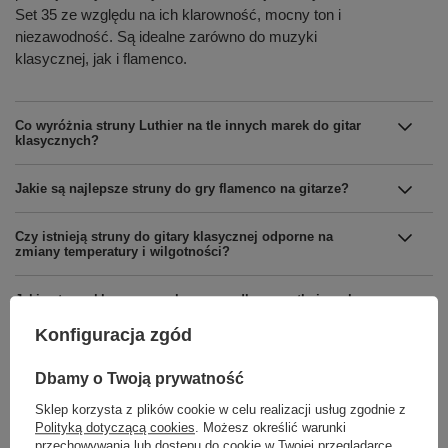
Set 35 ze względu na ich klarowność, mocny ton i
niezawodność. Są idealne zarówno do muzyki
klasycznej, jak i flamenco.
Co wyróżnia struny Luthier na tle innych marek do gitar
klasycznych?
Jakie są najlepsze struny do gry flamenco na gitarze?
Czy istnieją struny do gitary klasycznej odporne na
zmiany temperatury i wilgotności?
Jakie struny klasyczne polecane są dla początkujących
gitarzystów?
Konfiguracja zgód
Dbamy o Twoją prywatność
Sklep korzysta z plików cookie w celu realizacji usług zgodnie z
Polityką dotyczącą cookies
. Możesz określić warunki
przechowywania lub dostępu do cookie w Twojej przeglądarce.
Marka
Luthier