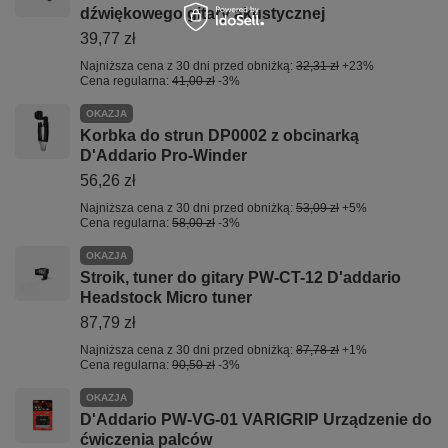
dźwiękowego gitary akustycznej
39,77 zł
Najniższa cena z 30 dni przed obniżką:
32,31 zł
+23%
Cena regularna:
41,00 zł
-3%
OKAZJA
Korbka do strun DP0002 z obcinarką
D'Addario Pro-Winder
56,26 zł
Najniższa cena z 30 dni przed obniżką:
53,09 zł
+5%
Cena regularna:
58,00 zł
-3%
OKAZJA
Stroik, tuner do gitary PW-CT-12 D'addario
Headstock Micro tuner
87,79 zł
Najniższa cena z 30 dni przed obniżką:
87,78 zł
+1%
Cena regularna:
90,50 zł
-3%
OKAZJA
D'Addario PW-VG-01 VARIGRIP Urządzenie do
ćwiczenia palców