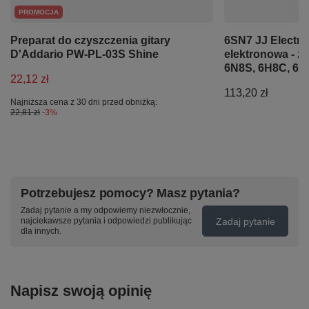
PROMOCJA
Preparat do czyszczenia gitary
6SN7 JJ Electro
D'Addario PW-PL-03S Shine
elektronowa - z
6N8S, 6H8C, 6N
22,12 zł
113,20 zł
Najniższa cena z 30 dni przed obniżką:
22,81 zł
-3%
Potrzebujesz pomocy? Masz pytania?
Zadaj pytanie a my odpowiemy niezwłocznie,
Zadaj pytanie
najciekawsze pytania i odpowiedzi publikując
dla innych.
Napisz swoją opinię