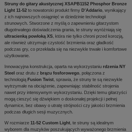
Struny do gitary akustycznej XSAPB1152 Phosphor Bronze
Light 11-52
to nowatorski produkt firmy
D'Addario
, wynikający
z ich najnowszych osiągnięć w dziedzinie technologii
strunowych. Stworzone z myślą o zapewnieniu gitarzystom
długotrwałego doświadczenia grania, te struny wyróżniają się
ultracienką powłoką XS
, która nie tylko chroni przed korozją,
ale również utrzymuje czystość brzmienia oraz gładkość
podczas gry, co przekłada się na niezwykle trwałe i komfortowe
użytkowanie.
Innowacyjna konstrukcja, oparta na wykorzystaniu
rdzenia NY
Steel
oraz drutu z
brązu fosforowego
, połączona z
technologią
Fusion Twist
, sprawia, że struny te są niezwykle
wytrzymałe na obciążenie, zapewniając stabilność strojenia
nawet przy intensywnym wykorzystaniu. Dzięki temu gitarzyści
mogą cieszyć się dźwiękiem o doskonałej projekcji i pełnej
dynamice, bez obawy o utratę strójności czy jakości brzmienia
podczas długich sesji muzycznych.
W rozmiarze
11-52 Custom Light
, te struny są idealnym
wyborem dla muzyków poszukujących wyważonego brzmienia