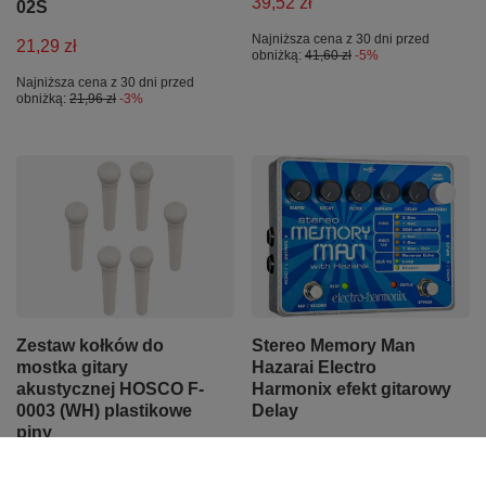
39,52 zł
02S
Najniższa cena z 30 dni przed
21,29 zł
obniżką:
41,60 zł
-5%
Najniższa cena z 30 dni przed
obniżką:
21,96 zł
-3%
Zestaw kołków do
Stereo Memory Man
mostka gitary
Hazarai Electro
akustycznej HOSCO F-
Harmonix efekt gitarowy
0003 (WH) plastikowe
Delay
piny
1 185,45 zł
14,99 zł