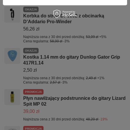
OKAZJA
Korbka do strun DP0002 z obcinarką
D'Addario Pro-Winder
56,26 zł
Najniższa cena z 30 dni przed obniżką:
53,09 zł
+5%
Cena regularna:
58,00 zł
-3%
OKAZJA
Kostka 1.14 mm do gitary Dunlop Gator Grip
417R1.14
2,50 zł
Najniższa cena z 30 dni przed obniżką:
2,49 zł
+1%
Cena regularna:
2,57 zł
-3%
PROMOCJA
Płyn nawilżający podstrunnice do gitary Lizard
Spit MP 02
39,00 zł
Najniższa cena z 30 dni przed obniżką:
48,20 zł
-19%
PROMOCJA