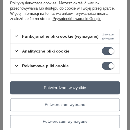
Polityką dotyczącą cookies
. Możesz określić warunki
przechowywania lub dostępu do cookie w Twojej przeglądarce.
Marka
D'Addario
Więcej informacji na temat warunków i prywatności można
Podmiot odpowiedzialny za ten
RGB Marketing Sp. z
znaleźć także na stronie
Prywatność i warunki Google
.
produkt na terenie UE
O.O.
Więcej
Symbol
XSAPB1152
Zawsze
Funkcjonalne pliki cookie (wymagane)
aktywne
RODZAJ
Gitara Akustyczna
MODEL
XSAPB1152
Analityczne pliki cookie
ILOŚĆ STRUN
6
Reklamowe pliki cookie
KATEGORIA
STRUNY
DO GITARY AKUSTYCZNEJ
ROZMIAR
11-52
Potwierdzam wszystkie
Seria
Phosphor bronze
Parametry bezpieczeństwa
Parametry bezpieczeństwa
Potwierdzam wybrane
Potwierdzam wymagane
Może potrzebujesz tego do gitary