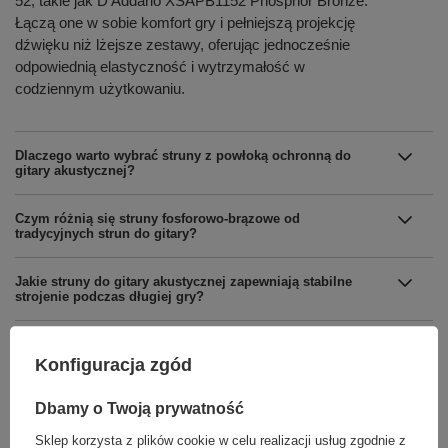
52, takie jak D'Addario XSAPB1152 Phosphor Bronze.
Łączą one w sobie komfort gry i pełniejszą projekcję
dźwięku niż lżejsze zestawy, oferując jednocześnie
odpowiednią elastyczność i wytrzymałość w
codziennym użytkowaniu.
Dlaczego warto wybrać struny z powłoką ochronną do
gitary akustycznej?
Czym różnią się struny fosforowo-brązowe od
tradycyjnych strun do gitary?
Jakie struny do gitary akustycznej zapewniają stabilne
strojenie podczas długiej gry?
Jak dobrać grubość strun akustycznych do stylu gry?
Konfiguracja zgód
Dbamy o Twoją prywatność
Sklep korzysta z plików cookie w celu realizacji usług zgodnie z