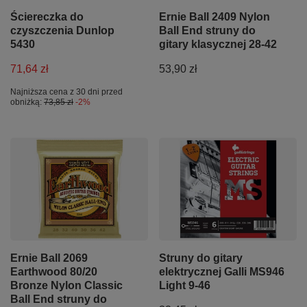
Ściereczka do
Ernie Ball 2409 Nylon
czyszczenia Dunlop
Ball End struny do
5430
gitary klasycznej 28-42
71,64 zł
53,90 zł
Najniższa cena z 30 dni przed
obniżką:
73,85 zł
-2%
Ernie Ball 2069
Struny do gitary
Earthwood 80/20
elektrycznej Galli MS946
Bronze Nylon Classic
Light 9-46
Ball End struny do