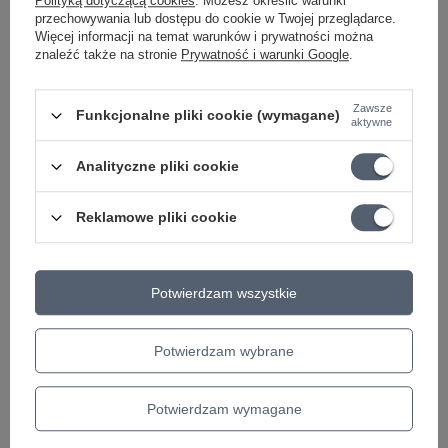
Polityką dotyczącą cookies
. Możesz określić warunki
22,16 zł
przechowywania lub dostępu do cookie w Twojej przeglądarce.
Najniższa cena z 30 dni przed obniżką:
23,37 zł
-5%
Więcej informacji na temat warunków i prywatności można
Cena regularna:
24,10 zł
-8%
znaleźć także na stronie
Prywatność i warunki Google
.
Uchwyt na tablet i smartfon z zaciskiem
stołowym König & Meyer 19805
Zawsze
Funkcjonalne pliki cookie (wymagane)
aktywne
234,53 zł
Analityczne pliki cookie
Reklamowe pliki cookie
Ciekawostki do gitary
Potwierdzam wszystkie
Potwierdzam wybrane
Potwierdzam wymagane