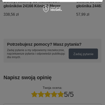
Uchwyt ścienny do monitorów i
Osłona do mont
głośników 24166 König & Meyer
głośnika 24463
338,56 zł
57,99 zł
Potrzebujesz pomocy? Masz pytania?
Zadaj pytanie a my odpowiemy niezwłocznie,
Zadaj pytanie
najciekawsze pytania i odpowiedzi publikując
dla innych.
Napisz swoją opinię
Twoja ocena:
5/5