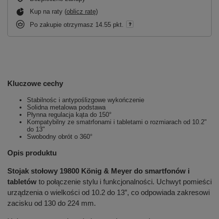
Kup na raty (
oblicz ratę
)
Po zakupie otrzymasz
14.55 pkt.
Kluczowe cechy
Stabilnośc i antypoślizgowe wykończenie
Solidna metalowa podstawa
Płynna regulacja kąta do 150°
Kompatybilny ze smatrfonami i tabletami o rozmiarach od 10.2"
do 13"
Swobodny obrót o 360
°
Opis produktu
Stojak stołowy 19800 König & Meyer
do smartfonów i
tabletów
to połączenie stylu i funkcjonalności. Uchwyt pomieści
urządzenia o wielkości od 10.2 do 13”, co odpowiada zakresowi
zacisku od 130 do 224 mm.