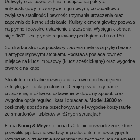
Uchwyty oraz powierzchnia mocująca są pokryte
antypoślizgowym tworzywem gumowym, co dodatkowo
zwiększa stabilność i pewność trzymania urządzenia oraz
zapewnia delikatne uściskanie. Kulisty element głowicy pozwala
na płynne i dowolne ustawienie urządzenia. Wysięgnik obraca
się o 360° i jest płynnie regulowany pod kątem od 0 do 150°.
Solidna konstrukcja podstawy zawiera metalową płytę i bazę z
4 antypoślizgowymi stopkami. Podstawa posiada również
miejsce na klucz imbusowy (klucz sześciokątny) oraz wygodne
otwarcie na kabel.
Stojak ten to idealne rozwiązanie zarówno pod względem
estetyki, jak i funkcjonalności. Oferuje pewne trzymanie
urządzenia, możliwość ustawienia w dowolny sposób oraz
wygodne opcje regulacji kąta i obracania.
Model 19800
to
doskonały sposób na przechowywanie i wygodne korzystanie
ze smartfonów i tabletów w różnych sytuacjach.
Firma
König & Meyer
to ponad 70-letnie doświadczenie, które
pozwoliło jej stać się wiodącym producentem innowacyjnych
rozwiązań w dziedzinie akcesoriów muzycznych. Ich celem jest