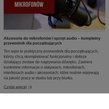
Akcesoria do mikrofonów i sprzęt audio – kompletny
przewodnik dla początkujących
Ten wpis to praktyczny przewodnik dla początkujących,
którzy chcą skompletować funkcjonalny i dobrze
działający zestaw do nagrywania dźwięku. Zawiera
konkretne informacje o statywach, mikrofonach,
interfejsach audio i akcesoriach, które realnie wpływają
na jakość pracy w studiu lub przy biurku.
Czytaj więcej