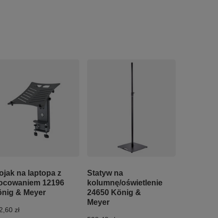
ojak na laptopa z
Statyw na
ocowaniem 12196
kolumnę/oświetlenie
nig & Meyer
24650 König &
Meyer
2,60 zł