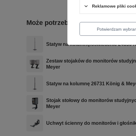
Reklamowe pliki coo
Może potrzebujesz tego do gitary
Potwierdzam wybra
Statyw na kolumnę/oświetlenie 24650 
Zestaw stojaków do monitorów studyjn
Meyer
Statyw na kolumnę 26731 König & Mey
Stojak stołowy do monitorów studyjny
Meyer
Uchwyt ścienny do monitorów i głośni