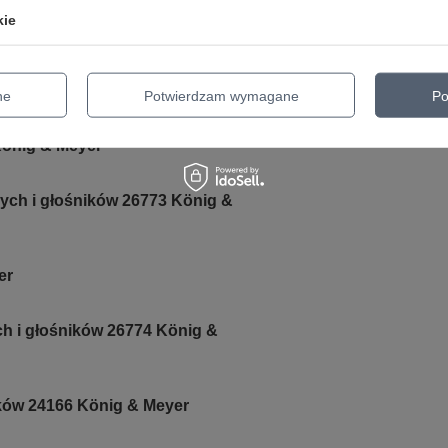
kie
ne
Potwierdzam wymagane
Po
König & Meyer
ych i głośników 26773 König &
er
ch i głośników 26774 König &
ków 24166 König & Meyer