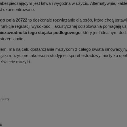
ezpieczającym jest łatwa i wygodna w użyciu. Alternatywnie, kabl
st skoncentrowane.
ego pola 26722
to doskonałe rozwiązanie dla osób, które chcą ustawi
 a funkcje regulacji wysokości i akustycznej odizolowania pomagają
 niezawodność tego stojaka podłogowego
, który jest idealnym do
strzeni audio.
iem, ma na celu dostarczanie muzykom z całego świata innowacyjny
jaki muzyczne, akcesoria studyjne i sprzęt estradowy, nie tylko speł
w świecie muzyki.
zający
a