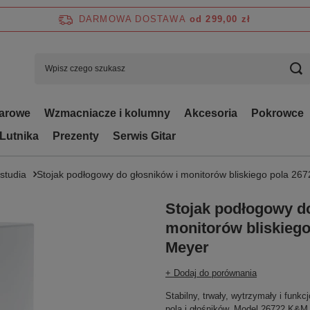
DARMOWA DOSTAWA
od 299,00 zł
tarowe
Wzmacniacze i kolumny
Akcesoria
Pokrowce
 Lutnika
Prezenty
Serwis Gitar
 studia
Stojak podłogowy do głosników i monitorów bliskiego pola 26
Stojak podłogowy do
monitorów bliskiego
Meyer
+ Dodaj do porównania
Stabilny, trwały, wytrzymały i funk
pola i głośników. Model 26722 K&M 