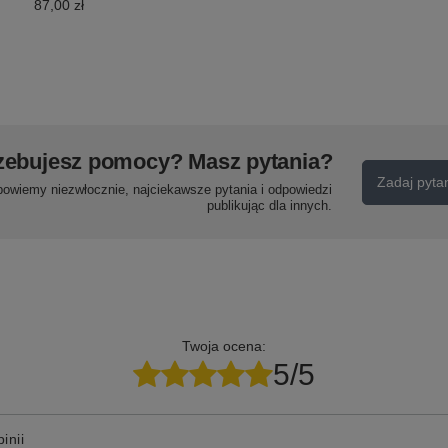
87,00 zł
zebujesz pomocy? Masz pytania?
Zadaj pyta
powiemy niezwłocznie, najciekawsze pytania i odpowiedzi
publikując dla innych.
Twoja ocena:
5/5
inii