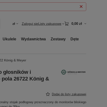
0,00 zł
zł
Zaloguj się
Listy zakupowe
Ukulele
Wydawnictwa
Zestawy
Dęte
722 König & Meyer
 głosników i
 pola 26722 König &
Dodaj do listy zakupowej
cjonalny stojak podłogowy przeznaczony do monitorów bliskiego
unosi do 35kg.