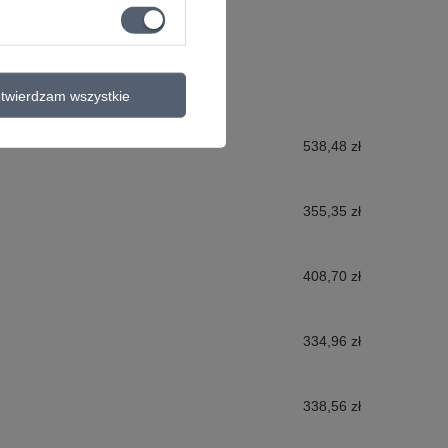
twierdzam wszystkie
538,48 zł
355,35 zł
408,70 zł
334,96 zł
338,56 zł