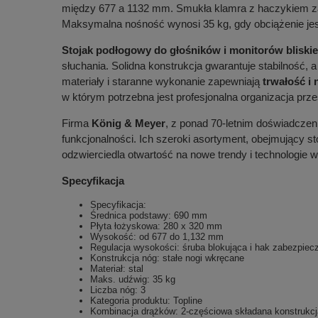
między 677 a 1132 mm. Smukła klamra z haczykiem zab
Maksymalna nośność wynosi 35 kg, gdy obciążenie je
Stojak podłogowy do głośników i monitorów bliski
słuchania. Solidna konstrukcja gwarantuje stabilność,
materiały i staranne wykonanie zapewniają
trwałość i
w którym potrzebna jest profesjonalna organizacja prze
Firma
König & Meyer
, z ponad 70-letnim doświadczen
funkcjonalności. Ich szeroki asortyment, obejmujący sto
odzwierciedla otwartość na nowe trendy i technologie 
Specyfikacja
Specyfikacja:
Średnica podstawy: 690 mm
Płyta łożyskowa: 280 x 320 mm
Wysokość: od 677 do 1,132 mm
Regulacja wysokości: śruba blokująca i hak zabezpiec
Konstrukcja nóg: stałe nogi wkręcane
Materiał: stal
Maks. udźwig: 35 kg
Liczba nóg: 3
Kategoria produktu: Topline
Kombinacja drążków: 2-częściowa składana konstrukcj