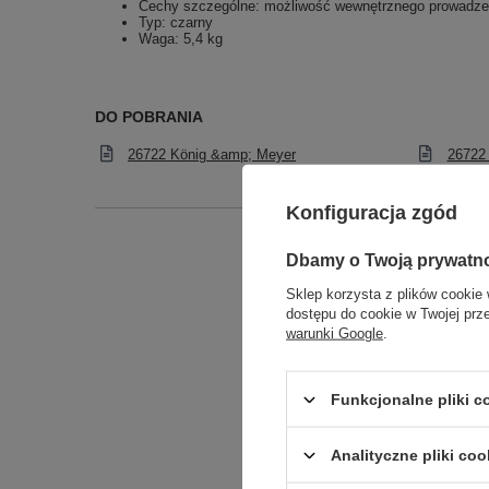
Cechy szczególne: możliwość wewnętrznego prowadzen
Typ: czarny
Waga: 5,4 kg
DO POBRANIA
26722 König &amp; Meyer
26722
Konfiguracja zgód
Dbamy o Twoją prywatn
Podmiot odpowied
Sklep korzysta z plików cookie 
dostępu do cookie w Twojej prz
warunki Google
.
Funkcjonalne pliki 
Analityczne pliki coo