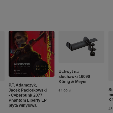
Uchwyt na
słuchawki 16090
König & Meyer
P.T. Adamczyk,
St
Jacek Paciorkowski
64,00 zł
m
- Cyberpunk 2077:
Kö
Phantom Liberty LP
płyta winylowa
43