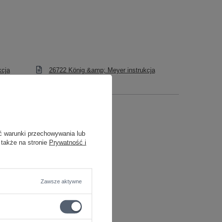
kcja
26722 König &amp; Meyer instrukcja
ięcej
ć warunki przechowywania lub
 także na stronie
Prywatność i
Zawsze aktywne