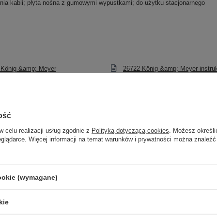
ia kabli; płyta nośna z gumowymi wypustkami; do użytku stacjonarnego
 König &amp; Meyer
26722 König &amp; Meyer instru
Marka
König & Meyer
ość
zialny za ten produkt na terenie UE
König & Meyer GmbH & Co. KG
W
w celu realizacji usług zgodnie z
Polityką dotyczącą cookies
. Możesz określi
Symbol
26722-000-55
eglądarce. Więcej informacji na temat warunków i prywatności można znaleźć
KOLOR
Czarny
SYMBOL
26722-000-55
cookie (wymagane)
KATEGORIA
STATYWY
INNE
kie
Parametry bezpieczeństwa
Parametry bezpieczeństwa