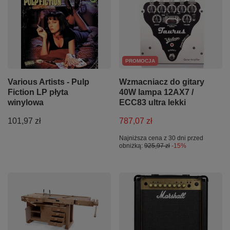
PROMOCJA
Various Artists - Pulp
Wzmacniacz do gitary
Fiction LP płyta
40W lampa 12AX7 /
winylowa
ECC83 ultra lekki
101,97 zł
787,07 zł
Najniższa cena z 30 dni przed
obniżką:
925,97 zł
-15%