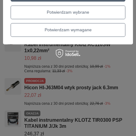
Kabel instrumentalny SOMMER CABLE
SPIRIT XXL 300-0071 1x0,75 mm Hi-End
Potwierdzam wybrane
13,99 zł
(13,99 zł / m)
Najniższa cena z 30 dni przed obniżką:
14,42 zł
-2%
Potwierdzam wymagane
PROMOCJA
Kabel instrumentalny Klotz AC110SW
1x0,22mm²
10,98 zł
Najniższa cena z 30 dni przed obniżką:
10,99 zł
-1%
Cena regularna:
11,33 zł
-3%
PROMOCJA
Hicon HI-J63M04 wtyk prosty jack 6.3mm
22,07 zł
Najniższa cena z 30 dni przed obniżką:
22,76 zł
-3%
OKAZJA
Kabel instrumentalny KLOTZ TIR0300 PSP
TITANIUM J/Jk 3m
246,37 zł