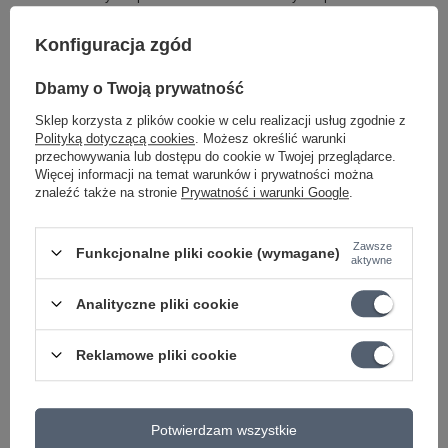
Konfiguracja zgód
GWARANCJA PRODUCENTA NA 2 LATA
Dbamy o Twoją prywatność
Producent gwarantuje naprawę lub wymianę sprzętu do 24
Sklep korzysta z plików cookie w celu realizacji usług zgodnie z
miesięcy od daty zakupu. Skontaktuj się ze sklepem za
Polityką dotyczącą cookies
. Możesz określić warunki
pośrednictwem formularza reklamacji aby
zamówić kuriera który
przechowywania lub dostępu do cookie w Twojej przeglądarce.
odbierze sprzęt z Twojego domu.
Więcej informacji na temat warunków i prywatności można
znaleźć także na stronie
Prywatność i warunki Google
.
Może potrzebujesz tego do gitary
Zawsze
Funkcjonalne pliki cookie (wymagane)
aktywne
OKAZJA
Analityczne pliki cookie
Złączka do efektów gitarowych KLOTZ PP-
AJJ0030 J/J 30cm
Reklamowe pliki cookie
14,98 zł
Najniższa cena z 30 dni przed obniżką:
14,98 zł
0%
Cena regularna:
15,45 zł
-3%
Potwierdzam wszystkie
PROMOCJA