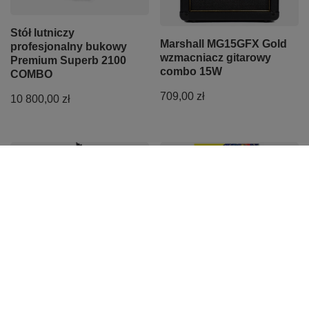
Stół lutniczy
Marshall MG15GFX Gold
profesjonalny bukowy
wzmacniacz gitarowy
Premium Superb 2100
combo 15W
COMBO
709,00 zł
10 800,00 zł
PROMOCJA
Gitara elektryczna
Śpiewnik biesiadny na
Ibanez GRGR131EX-
gitarę - nuty na gitarę
BKF GIO Black Flat
Absonic