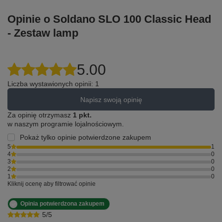
Opinie o Soldano SLO 100 Classic Head
- Zestaw lamp
5.00
Liczba wystawionych opinii: 1
Napisz swoją opinię
Za opinię otrzymasz
1 pkt.
w naszym programie lojalnościowym.
Pokaż tylko opinie potwierdzone zakupem
5
1
4
0
3
0
2
0
1
0
Kliknij ocenę aby filtrować opinie
Opinia potwierdzona zakupem
5/5