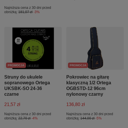
Najniższa cena z 30 dni przed
obniżką:
181,07 zł
-3%
PROMOCJA
PROMOCJA
Struny do ukulele
Pokrowiec na gitarę
sopranowego Ortega
klasyczną 1/2 Ortega
UKSBK-SO 24-36
OGBSTD-12 96cm
czarne
nylonowy czarny
21,57 zł
136,80 zł
Najniższa cena z 30 dni przed
Najniższa cena z 30 dni przed
obniżką:
22,70 zł
-4%
obniżką:
144,00 zł
-5%