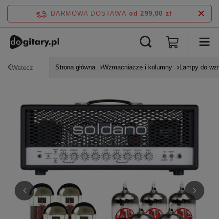
DARMOWA DOSTAWA
od 299,00 zł
Strona główna
Wzmacniacze i kolumny
Lampy do wz
Wstecz