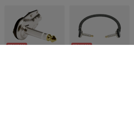
PROMOCJA
PROMOCJA
Hicon HI-J63SA05 wtyk
Kabel do łączenia
kątowy jack 6.3mm
efektów gitarowych
KLOTZ VINPAN0030
15,99 zł
Jk/Jk 30cm
Najniższa cena z 30 dni przed
48,95 zł
obniżką:
16,48 zł
-2%
Najniższa cena z 30 dni przed
obniżką:
48,96 zł
-1%
Cena regularna:
50,47 zł
-3%